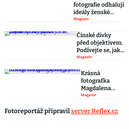
fotografie odhalují
ideály ženské
krásy z celého
Magazín
světa
Čínské dívky
před objektivem.
Podívejte se, jak
se společnost v
Magazín
Číně mění
Krásná
fotografka
Magdalena
oživuje ducha
Magazín
hippies. Její
Fotoreportáž připravil
server Reflex.cz
Instagram
učaroval celý
svět.