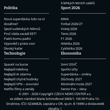
6 lehkých letních salátů
Politika
Sport 2026
Nová superdávka: kdo na ní
MMA
dosáhne?
Fotbal 2026/27
Sjezd sudetských Němců
Hokej 2026
Proč vláda zavádí EET?
Tenis 2026
Padni komu padni
F1 2026
Výpověď z práce vzor
Atletika 2026
Divoký kačer
Cyklistika 2026
Technologie
Ekonomika
SpaceX na burze
Smrt OSVČ
Nejlepší telefony
Spořicí účty
Nejlepší AI zdarma
Superdávka – změny
Nejlepší chytré hodinky
Důchody 2027
Nejlepší VPN – srovnání
Minimální mzda 2027
Netflix filmy a seriály
Senior Pas – slevy
© 2001 - 2026 Copyright
CZECH NEWS CENTER a.s.
se sídlem náměstí Marie Schmolkové 3493/1, 100 00 Praha 10 -
Strašnice, IČO: 02346826, zapsána v OR, sp.zn. B 19490 a dodavatelé
obsahu