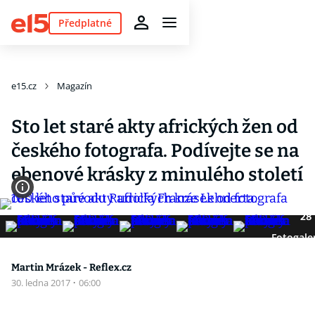
Předplatné
e15.cz
Magazín
Sto let staré akty afrických žen od
českého fotografa. Podívejte se na
ebenové krásky z minulého století
28
Fotogale
Martin Mrázek - Reflex.cz
30. ledna 2017
·
06:00