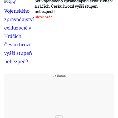
Šéf Vojenského zpravodajství exkluzivně v
Hráčích: Česku hrozil vyšší stupeň
nebezpečí!
Blesk hráči