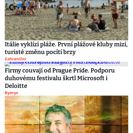
Itálie vyklízí pláže. První plážové kluby mizí,
turisté změnu pocítí brzy
Zahraniční
Firmy couvají od Prague Pride. Podporu
duhovému festivalu škrtl Microsoft i
Deloitte
Byznys