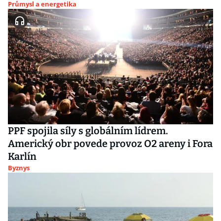
Průmysl a energetika
PPF spojila síly s globálním lídrem.
Americký obr povede provoz O2 areny i Fora
Karlín
Byznys