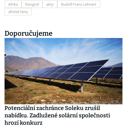
Afrika
fotograf
akty
Rudolf Franz Lehnert
africké ženy
Doporučujeme
Potenciální zachránce Soleku zrušil
nabídku. Zadlužené solární společnosti
hrozí konkurz