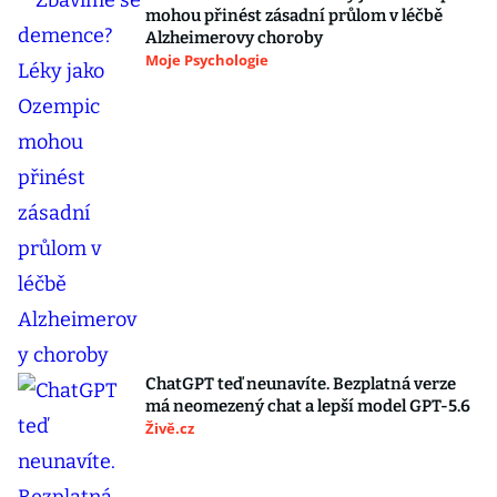
mohou přinést zásadní průlom v léčbě
Alzheimerovy choroby
Moje Psychologie
ChatGPT teď neunavíte. Bezplatná verze
má neomezený chat a lepší model GPT-5.6
Živě.cz