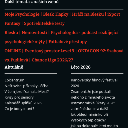
Další témata z našich webů
Moje Psychologie
Blesk Tlapky
Hráči na Blesku
iSport
Fantasy
Spotřebitelské testy
Blesku
Nemovitosti
Psychologika - podcast rozbíjející
psychologické mýty
Fotbalové přestupy
ONLINE
Eventový prostor Level 9
OKTAGON 92: Szabová
vs. Pudilová
Chance Liga 2026/27
Aktuálně
Léto 2026
Epicentrum
Karlovarský filmový festival
Neštovice: příznaky, léčba
2026
V čem jezdí Yamal a Mesii?
Znamení, že jste potkali
Kvízy pro seniory
někoho z minulého života
Kalendář úplňků 2026
Astronomické úkazy 2026:
Co je bodycount?
zatmění slunce a další
Jak obléci miminko při
vysokých teplotách?
Jak na dokonalé letní mojito