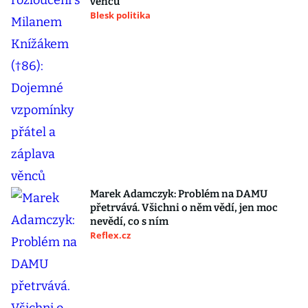
věnců
Blesk politika
Marek Adamczyk: Problém na DAMU
přetrvává. Všichni o něm vědí, jen moc
nevědí, co s ním
Reflex.cz