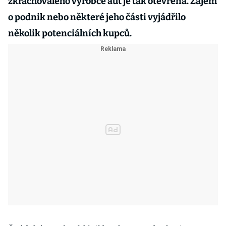
zkrachovalého výrobce aut je tak otevřená. Zájem
o podnik nebo některé jeho části vyjádřilo
několik potenciálních kupců.