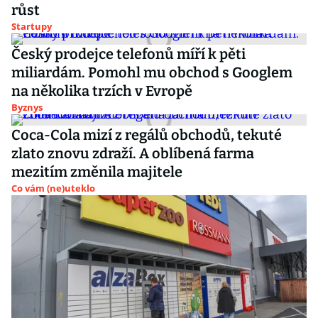
růst
Startupy
Český prodejce telefonů míří k pěti
miliardám. Pomohl mu obchod s Googlem
na několika trzích v Evropě
Byznys
Coca-Cola mizí z regálů obchodů, tekuté
zlato znovu zdraží. A oblíbená farma
mezitím změnila majitele
Co vám (ne)uteklo