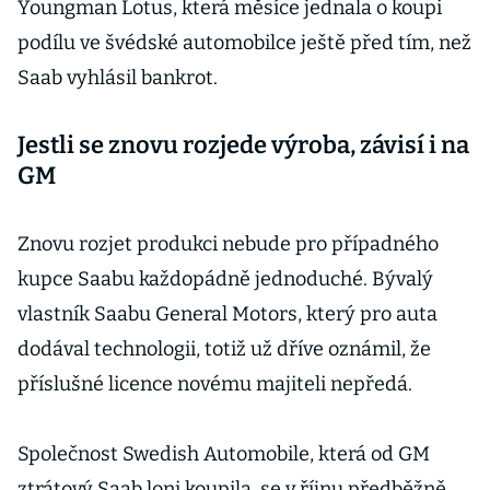
Youngman Lotus, která měsíce jednala o koupi
podílu ve švédské automobilce ještě před tím, než
Saab vyhlásil bankrot.
Jestli se znovu rozjede výroba, závisí i na
GM
Znovu rozjet produkci nebude pro případného
kupce Saabu každopádně jednoduché. Bývalý
vlastník Saabu General Motors, který pro auta
dodával technologii, totiž už dříve oznámil, že
příslušné licence novému majiteli nepředá.
Společnost Swedish Automobile, která od GM
ztrátový Saab loni koupila, se v říjnu předběžně