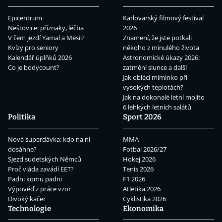
Epicentrum
Karlovarský filmový festival
Neštovice: příznaky, léčba
2026
V čem jezdí Yamal a Mesii?
Znamení, že jste potkali
Kvízy pro seniory
někoho z minulého života
Kalendář úplňků 2026
Astronomické úkazy 2026:
Co je bodycount?
zatmění slunce a další
Jak obléci miminko při
vysokých teplotách?
Jak na dokonalé letní mojito
6 lehkých letních salátů
Politika
Sport 2026
Nová superdávka: kdo na ní
MMA
dosáhne?
Fotbal 2026/27
Sjezd sudetských Němců
Hokej 2026
Proč vláda zavádí EET?
Tenis 2026
Padni komu padni
F1 2026
Výpověď z práce vzor
Atletika 2026
Divoký kačer
Cyklistika 2026
Technologie
Ekonomika