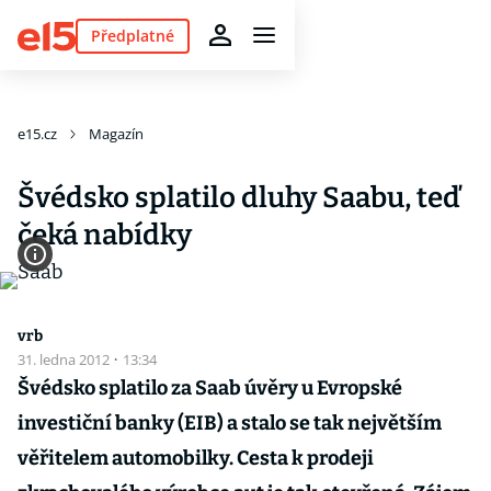
Předplatné
e15.cz
Magazín
Švédsko splatilo dluhy Saabu, teď
čeká nabídky
vrb
31. ledna 2012
·
13:34
Švédsko splatilo za Saab úvěry u Evropské
investiční banky (EIB) a stalo se tak největším
věřitelem automobilky. Cesta k prodeji