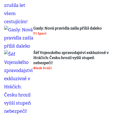
Gasly: Nová pravidla zašla příliš daleko
F1 Sport
Šéf Vojenského zpravodajství exkluzivně v
Hráčích: Česku hrozil vyšší stupeň
nebezpečí!
Blesk hráči