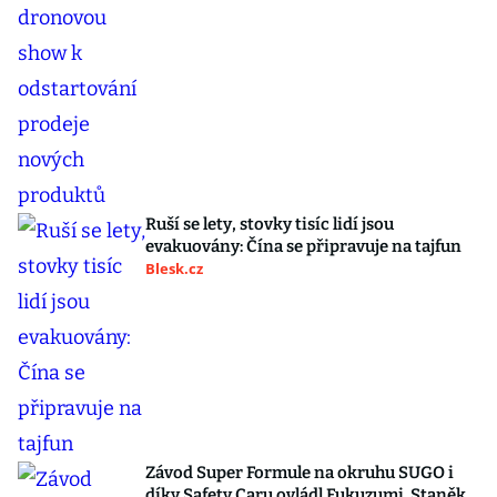
Ruší se lety, stovky tisíc lidí jsou
evakuovány: Čína se připravuje na tajfun
Blesk.cz
Závod Super Formule na okruhu SUGO i
díky Safety Caru ovládl Fukuzumi. Staněk