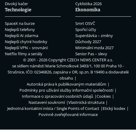
Divoký kačer
Cyklistika 2026
Technologie
Ekonomika
SpaceX na burze
Smrt OSVČ
Nejlepší telefony
Spořicí účty
Nejlepší AI zdarma
Superdávka – změny
Nejlepší chytré hodinky
Důchody 2027
Nejlepší VPN – srovnání
Minimální mzda 2027
Netflix filmy a seriály
Senior Pas – slevy
© 2001 - 2026 Copyright
CZECH NEWS CENTER a.s.
se sídlem náměstí Marie Schmolkové 3493/1, 100 00 Praha 10 -
Strašnice, IČO: 02346826, zapsána v OR, sp.zn. B 19490 a dodavatelé
obsahu
Autorská práva k publikovaným materiálům
Podmínky pro užívání služby informační společnosti
Informace o zpracování osobních údajů
Cookies
Nastavení soukromí
Vlastnická struktura
Jednotná kontaktní místa / Single Points of Contact
Etický kodex
Povinně zveřejňované informace