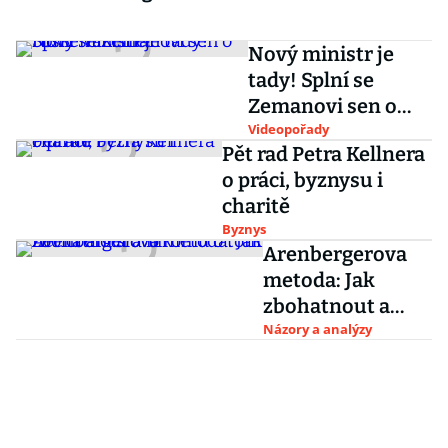
Nový ministr je
tady! Splní se
Zemanovi sen o
ruské vakcíně?
Videopořady
Pět rad Petra Kellnera
o práci, byznysu i
charitě
Byznys
Arenbergerova
metoda: Jak
zbohatnout a
nikomu o tom
Názory a analýzy
neříct ani slovo