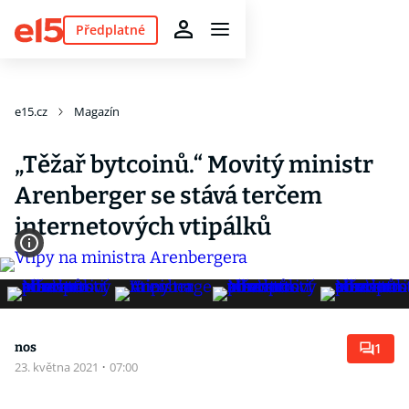
Předplatné
e15.cz
Magazín
„Těžař bytcoinů.“ Movitý ministr
Arenberger se stává terčem
internetových vtipálků
nos
1
23. května 2021
·
07:00