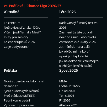
vs. Pudilová
Chance Liga 2026/27
Aktuálně
Léto 2026
Epicentrum
Karlovarský filmový festival
Neštovice: příznaky, léčba
2026
V čem jezdí Yamal a Mesii?
Znamení, že jste potkali
Kvízy pro seniory
někoho z minulého života
Kalendář úplňků 2026
Astronomické úkazy 2026:
Co je bodycount?
zatmění slunce a další
Jak obléci miminko při
vysokých teplotách?
Jak na dokonalé letní mojito
6 lehkých letních salátů
Politika
Sport 2026
Nová superdávka: kdo na ní
MMA
dosáhne?
Fotbal 2026/27
Sjezd sudetských Němců
Hokej 2026
Proč vláda zavádí EET?
Tenis 2026
Padni komu padni
F1 2026
Výpověď z práce vzor
Atletika 2026