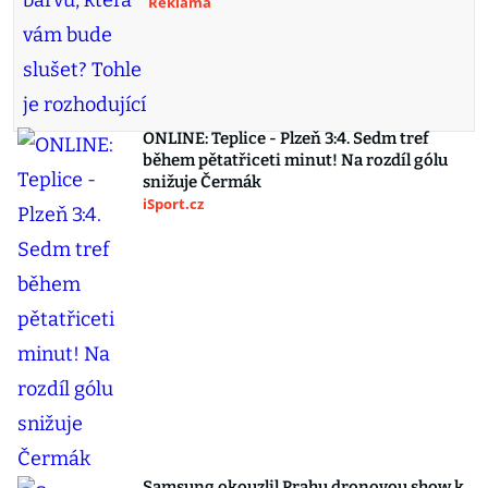
Reklama
ONLINE: Teplice - Plzeň 3:4. Sedm tref
během pětatřiceti minut! Na rozdíl gólu
snižuje Čermák
iSport.cz
Samsung okouzlil Prahu dronovou show k