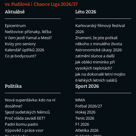
vs. Pudilová
Chance Liga 2026/27
Aktuálně
Léto 2026
Epicentrum
Karlovarský filmový festival
Neštovice: příznaky, léčba
2026
V čem jezdí Yamal a Mesii?
Znamení, že jste potkali
Kvízy pro seniory
někoho z minulého života
Kalendář úplňků 2026
Astronomické úkazy 2026:
Co je bodycount?
zatmění slunce a další
Jak obléci miminko při
vysokých teplotách?
Jak na dokonalé letní mojito
6 lehkých letních salátů
Politika
Sport 2026
Nová superdávka: kdo na ní
MMA
dosáhne?
Fotbal 2026/27
Sjezd sudetských Němců
Hokej 2026
Proč vláda zavádí EET?
Tenis 2026
Padni komu padni
F1 2026
Výpověď z práce vzor
Atletika 2026