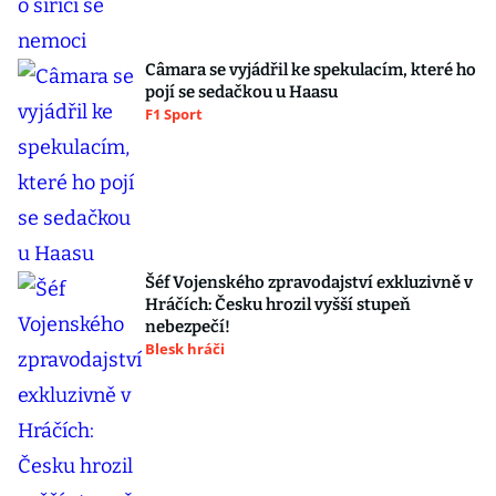
Câmara se vyjádřil ke spekulacím, které ho
pojí se sedačkou u Haasu
F1 Sport
Šéf Vojenského zpravodajství exkluzivně v
Hráčích: Česku hrozil vyšší stupeň
nebezpečí!
Blesk hráči