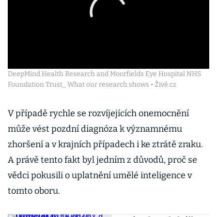
DeepMind Health Research and Moorfields Eye Hospital NHS
Foundation Trust_ What our research shows • Živě.cz
V případě rychle se rozvíjejících onemocnění
může vést pozdní diagnóza k významnému
zhoršení a v krajních případech i ke ztrátě zraku.
A právě tento fakt byl jedním z důvodů, proč se
vědci pokusili o uplatnění umělé inteligence v
tomto oboru.