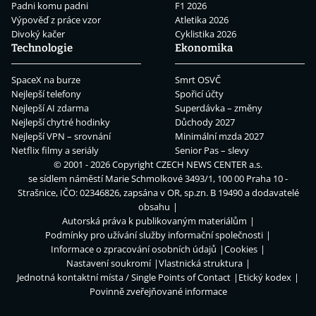
Padni komu padni
F1 2026
Výpověď z práce vzor
Atletika 2026
Divoký kačer
Cyklistika 2026
Technologie
Ekonomika
SpaceX na burze
Smrt OSVČ
Nejlepší telefony
Spořicí účty
Nejlepší AI zdarma
Superdávka – změny
Nejlepší chytré hodinky
Důchody 2027
Nejlepší VPN – srovnání
Minimální mzda 2027
Netflix filmy a seriály
Senior Pas – slevy
© 2001 - 2026 Copyright
CZECH NEWS CENTER a.s.
se sídlem náměstí Marie Schmolkové 3493/1, 100 00 Praha 10 -
Strašnice, IČO: 02346826, zapsána v OR, sp.zn. B 19490 a dodavatelé
obsahu
Autorská práva k publikovaným materiálům
Podmínky pro užívání služby informační společnosti
Informace o zpracování osobních údajů
Cookies
Nastavení soukromí
Vlastnická struktura
Jednotná kontaktní místa / Single Points of Contact
Etický kodex
Povinně zveřejňované informace