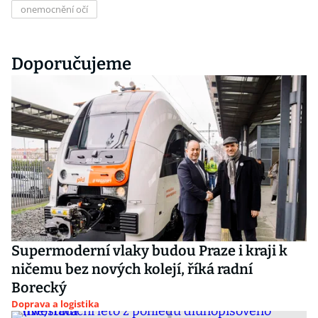
onemocnění očí
Doporučujeme
Supermoderní vlaky budou Praze i kraji k
ničemu bez nových kolejí, říká radní
Borecký
Doprava a logistika