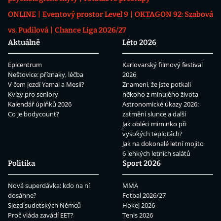
ONLINE
Eventový prostor Level 9
OKTAGON 92: Szabová
vs. Pudilová
Chance Liga 2026/27
Aktuálně
Léto 2026
Epicentrum
Karlovarský filmový festival
Neštovice: příznaky, léčba
2026
V čem jezdí Yamal a Mesii?
Znamení, že jste potkali
Kvízy pro seniory
někoho z minulého života
Kalendář úplňků 2026
Astronomické úkazy 2026:
Co je bodycount?
zatmění slunce a další
Jak obléci miminko při
vysokých teplotách?
Jak na dokonalé letní mojito
6 lehkých letních salátů
Politika
Sport 2026
Nová superdávka: kdo na ní
MMA
dosáhne?
Fotbal 2026/27
Sjezd sudetských Němců
Hokej 2026
Proč vláda zavádí EET?
Tenis 2026