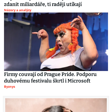
zdanit miliardáře, ti raději utíkají
Názory a analýzy
Firmy couvají od Prague Pride. Podporu
duhovému festivalu škrtl i Microsoft
Byznys