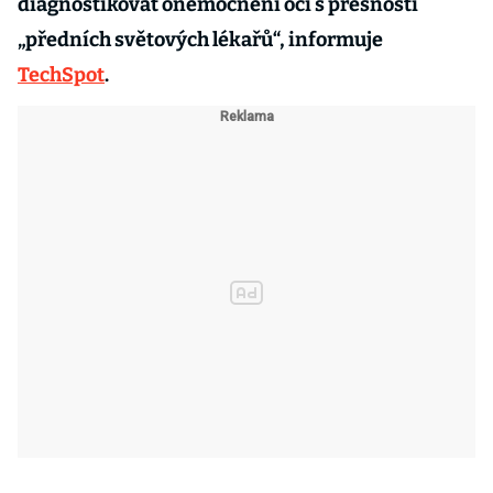
diagnostikovat onemocnění očí s přesností
„předních světových lékařů“, informuje
TechSpot
.