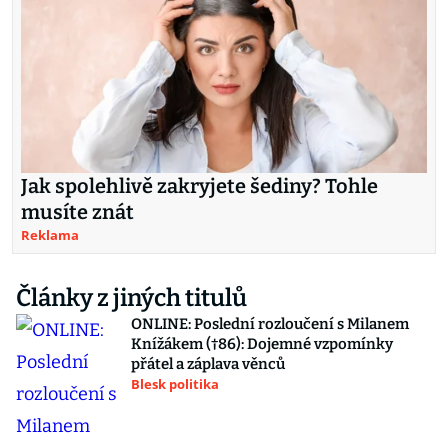
Jak spolehlivě zakryjete šediny? Tohle
musíte znát
Reklama
Články z jiných titulů
ONLINE: Poslední rozloučení s Milanem
Knížákem (†86): Dojemné vzpomínky
přátel a záplava věnců
Blesk politika