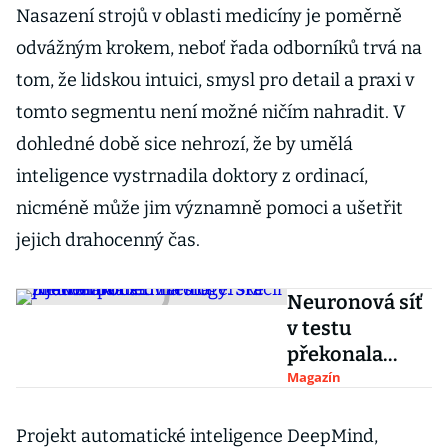
Nasazení strojů v oblasti medicíny je poměrně
odvážným krokem, neboť řada odborníků trvá na
tom, že lidskou intuici, smysl pro detail a praxi v
tomto segmentu není možné ničím nahradit. V
dohledné době sice nehrozí, že by umělá
inteligence vystrnadila doktory z ordinací,
nicméně může jim významně pomoci a ušetřit
jejich drahocenný čas.
Neuronová síť
v testu
překonala
dermatology.
Magazín
Stačil ji jeden
pohled na
Projekt automatické inteligence DeepMind,