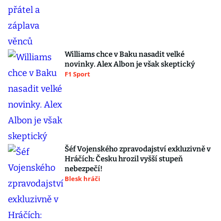
Williams chce v Baku nasadit velké
novinky. Alex Albon je však skeptický
F1 Sport
Šéf Vojenského zpravodajství exkluzivně v
Hráčích: Česku hrozil vyšší stupeň
nebezpečí!
Blesk hráči