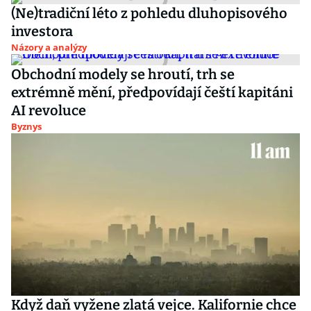
(Ne)tradiční léto z pohledu dluhopisového
investora
Názory a analýzy
Obchodní modely se hroutí, trh se
extrémně mění, předpovídají čeští kapitáni
AI revoluce
Byznys
Když daň vyžene zlatá vejce. Kalifornie chce