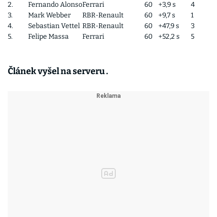
2.
Fernando Alonso
Ferrari
60
+3,9 s
4
3.
Mark Webber
RBR-Renault
60
+9,7 s
1
4.
Sebastian Vettel
RBR-Renault
60
+47,9 s
3
5.
Felipe Massa
Ferrari
60
+52,2 s
5
Článek vyšel na serveru .