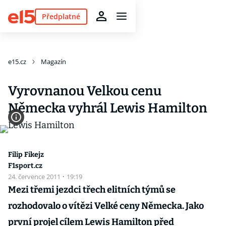
Předplatné
e15.cz
Magazín
Vyrovnanou Velkou cenu
Německa vyhrál Lewis Hamilton
Filip Fikejz
F1sport.cz
24. července 2011
·
19:19
Mezi třemi jezdci třech elitních týmů se
rozhodovalo o vítězi Velké ceny Německa. Jako
první projel cílem Lewis Hamilton před