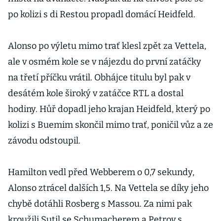
po kolizi s di Restou propadl domácí Heidfeld.
Alonso po výletu mimo trať klesl zpět za Vettela,
ale v osmém kole se v nájezdu do první zatáčky
na třetí příčku vrátil. Obhájce titulu byl pak v
desátém kole široký v zatáčce RTL a dostal
hodiny. Hůř dopadl jeho krajan Heidfeld, který po
kolizi s Buemim skončil mimo trať, poničil vůz a ze
závodu odstoupil.
Hamilton vedl před Webberem o 0,7 sekundy,
Alonso ztrácel dalších 1,5. Na Vettela se díky jeho
chybě dotáhli Rosberg s Massou. Za nimi pak
kroužili Sutil se Schumacherem a Petrov s