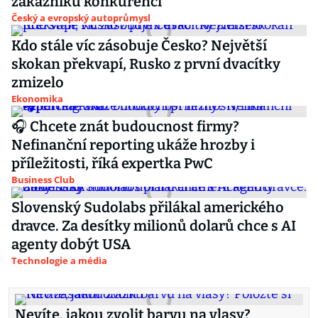
zákazníků konkurenci
Český a evropský autoprůmysl
Kdo stále víc zásobuje Česko? Největší
skokan překvapí, Rusko z první dvacítky
zmizelo
Ekonomika
🎧 Chcete znát budoucnost firmy?
Nefinanční reporting ukáže hrozby i
příležitosti, říká expertka PwC
Business Club
Slovenský Sudolabs přilákal amerického
dravce. Za desítky milionů dolarů chce s AI
agenty dobýt USA
Technologie a média
Nevíte, jakou zvolit barvu na vlasy?