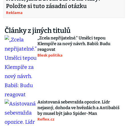
Položte si tuto zásadní otázku
Reklama
Články z jiných titulů
„Zcela nepřijatelné.“ Umělci tepou
Klempíře za nový návrh. Babiš: Budu
reagovat
Blesk politika
Asistovaná sebevražda opozice. Lídr
nejasný, dohoda ve hvězdách a Antibabiš
by musel být jako Spider-Man
Reflex.cz