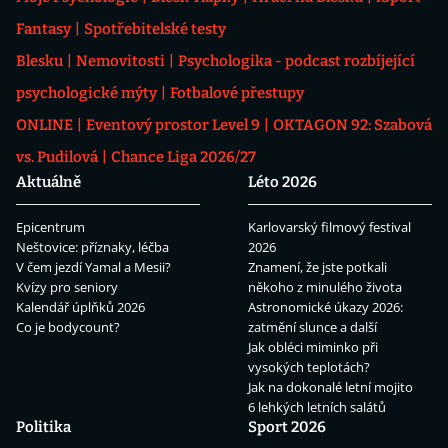
Fantasy
Spotřebitelské testy
Blesku
Nemovitosti
Psychologika - podcast rozbíjející
psychologické mýty
Fotbalové přestupy
ONLINE
Eventový prostor Level 9
OKTAGON 92: Szabová
vs. Pudilová
Chance Liga 2026/27
Aktuálně
Léto 2026
Epicentrum
Karlovarský filmový festival
Neštovice: příznaky, léčba
2026
V čem jezdí Yamal a Mesii?
Znamení, že jste potkali
Kvízy pro seniory
někoho z minulého života
Kalendář úplňků 2026
Astronomické úkazy 2026:
Co je bodycount?
zatmění slunce a další
Jak obléci miminko při
vysokých teplotách?
Jak na dokonalé letní mojito
6 lehkých letních salátů
Politika
Sport 2026