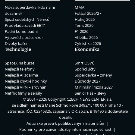
Nová superdávka: kdo na ní
MMA
dosáhne?
Fotbal 2026/27
Sjezd sudetských Němců
Hokej 2026
Proč vláda zavádí EET?
Tenis 2026
Padni komu padni
F1 2026
Výpověď z práce vzor
Atletika 2026
Divoký kačer
Cyklistika 2026
Technologie
Ekonomika
SpaceX na burze
Smrt OSVČ
Nejlepší telefony
Spořicí účty
Nejlepší AI zdarma
Superdávka – změny
Nejlepší chytré hodinky
Důchody 2027
Nejlepší VPN – srovnání
Minimální mzda 2027
Netflix filmy a seriály
Senior Pas – slevy
© 2001 - 2026 Copyright
CZECH NEWS CENTER a.s.
se sídlem náměstí Marie Schmolkové 3493/1, 100 00 Praha 10 -
Strašnice, IČO: 02346826, zapsána v OR, sp.zn. B 19490 a dodavatelé
obsahu
Autorská práva k publikovaným materiálům
Podmínky pro užívání služby informační společnosti