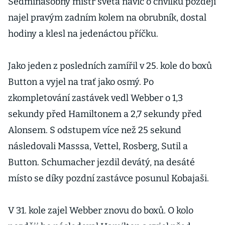
Sedminásobný mistr světa navíc o chvilku později
najel pravým zadním kolem na obrubník, dostal
hodiny a klesl na jedenáctou příčku.
Jako jeden z posledních zamířil v 25. kole do boxů
Button a vyjel na trať jako osmý. Po
zkompletování zastávek vedl Webber o 1,3
sekundy před Hamiltonem a 2,7 sekundy před
Alonsem. S odstupem více než 25 sekund
následovali Masssa, Vettel, Rosberg, Sutil a
Button. Schumacher jezdil devátý, na desáté
místo se díky pozdní zastávce posunul Kobajaši.
V 31. kole zajel Webber znovu do boxů. O kolo