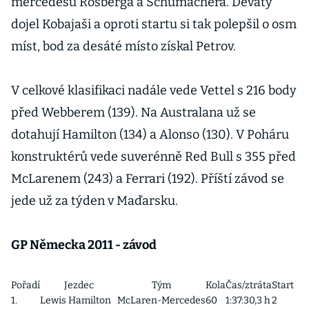
mercedesů Rosberga a Schumachera. Devátý
dojel Kobajaši a oproti startu si tak polepšil o osm
míst, bod za desáté místo získal Petrov.
V celkové klasifikaci nadále vede Vettel s 216 body
před Webberem (139). Na Australana už se
dotahují Hamilton (134) a Alonso (130). V Poháru
konstruktérů vede suverénně Red Bull s 355 před
McLarenem (243) a Ferrari (192). Příští závod se
jede už za týden v Maďarsku.
GP Německa 2011 - závod
Pořadí
Jezdec
Tým
Kola
Čas/ztráta
Start
1.
Lewis Hamilton
McLaren-Mercedes
60
1:37:30,3 h
2