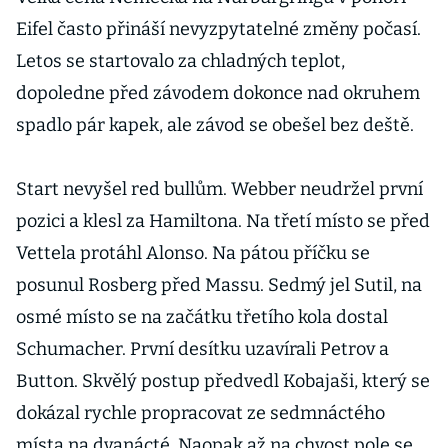
Eifel často přináší nevyzpytatelné změny počasí.
Letos se startovalo za chladných teplot,
dopoledne před závodem dokonce nad okruhem
spadlo pár kapek, ale závod se obešel bez deště.
Start nevyšel red bullům. Webber neudržel první
pozici a klesl za Hamiltona. Na třetí místo se před
Vettela protáhl Alonso. Na pátou příčku se
posunul Rosberg před Massu. Sedmý jel Sutil, na
osmé místo se na začátku třetího kola dostal
Schumacher. První desítku uzavírali Petrov a
Button. Skvělý postup předvedl Kobajaši, který se
dokázal rychle propracovat ze sedmnáctého
místa na dvanácté. Naopak až na chvost pole se