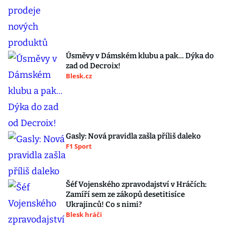
Úsměvy v Dámském klubu a pak… Dýka do
zad od Decroix!
Blesk.cz
Gasly: Nová pravidla zašla příliš daleko
F1 Sport
Šéf Vojenského zpravodajství v Hráčích:
Zamíří sem ze zákopů desetitisíce
Ukrajinců! Co s nimi?
Blesk hráči