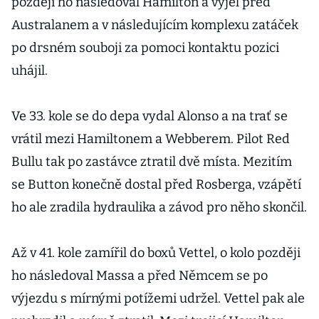
později ho následoval Hamilton a vyjel před
Australanem a v následujícím komplexu zatáček
po drsném souboji za pomoci kontaktu pozici
uhájil.
Ve 33. kole se do depa vydal Alonso a na trať se
vrátil mezi Hamiltonem a Webberem. Pilot Red
Bullu tak po zastávce ztratil dvě místa. Mezitím
se Button konečně dostal před Rosberga, vzápětí
ho ale zradila hydraulika a závod pro něho skončil.
Až v 41. kole zamířil do boxů Vettel, o kolo později
ho následoval Massa a před Němcem se po
výjezdu s mírnými potížemi udržel. Vettel pak ale