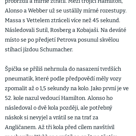
probrzdil a mírně ztratil. Mezi trojicí Hamilton,
Alonso a Webber už se ustálily mírné rozestupy.
Massa s Vettelem ztráceli více než 45 sekund.
Následovali Sutil, Rosberg a Kobajaši. Na deváté
místo se po předjetí Petrova posunul skvělou
stíhací jízdou Schumacher.
Špička se příliš nehrnula do nasazení tvrdších
pneumatik, které podle předpovědí měly vozy
zpomalit až o 1,5 sekundy na kolo. Jako první je ve
52. kole nazul vedoucí Hamilton. Alonso ho
následoval o dvě kola později, ale potřebný
náskok si nevyjel a vrátil se na trať za
Angličanem. Až tři kola před cílem navštívil