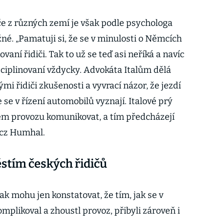
če z různých zemí je však podle psychologa
né. „Pamatuji si, že se v minulosti o Němcích
ovaní řidiči. Tak to už se teď asi neříká a navíc
sciplinovaní vždycky. Advokáta Italům dělá
ými řidiči zkušenosti a vyvrací názor, že jezdí
e se v řízení automobilů vyznají. Italové prý
tém provozu komunikovat, a tím předcházejí
.cz Humhal.
ěstím českých řidičů
tak mohu jen konstatovat, že tím, jak se v
mplikoval a zhoustl provoz, přibyli zároveň i