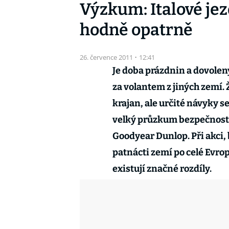
Výzkum: Italové jez
hodně opatrně
26. července 2011
·
12:41
Je doba prázdnin a dovolenýc
za volantem z jiných zemí. 
krajan, ale určité návyky s
velký průzkum bezpečnosti
Goodyear Dunlop. Při akci,
patnácti zemí po celé Evrop
existují značné rozdíly.