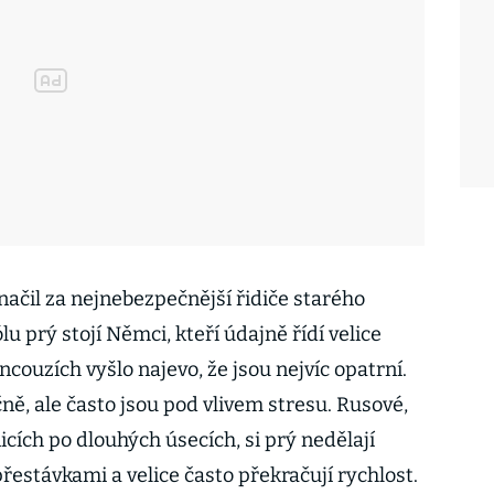
načil za nejnebezpečnější řidiče starého
 prý stojí Němci, kteří údajně řídí velice
couzích vyšlo najevo, že jsou nejvíc opatrní.
čně, ale často jsou pod vlivem stresu. Rusové,
icích po dlouhých úsecích, si prý nedělají
řestávkami a velice často překračují rychlost.