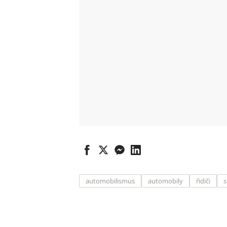
automobilismus
automobily
řidiči
s