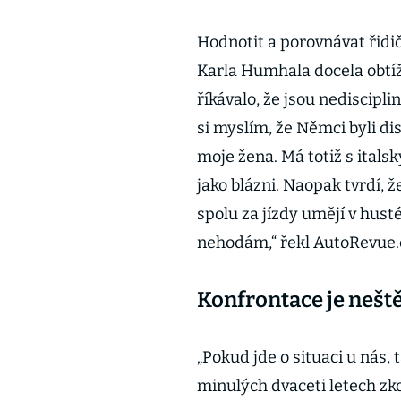
Hodnotit a porovnávat řidi
Karla Humhala docela obtíž
říkávalo, že jsou nedisciplin
si myslím, že Němci byli di
moje žena. Má totiž s italsk
jako blázni. Naopak tvrdí, ž
spolu za jízdy umějí v hus
nehodám,“ řekl AutoRevue
Konfrontace je nešt
„Pokud jde o situaci u nás, 
minulých dvaceti letech zko