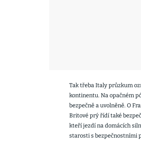
Tak třeba Italy průzkum oz
kontinentu. Na opačném pólu
bezpečně a uvolněně. O Fran
Britové prý řídí také bezpe
kteří jezdí na domácích siln
starosti s bezpečnostními p