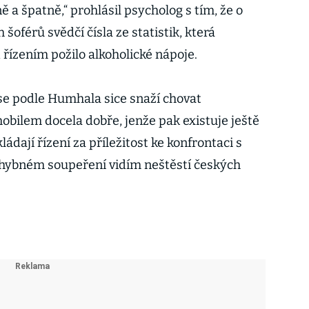
ně a špatně,“ prohlásil psycholog s tím, že o
šoférů svědčí čísla ze statistik, která
d řízením požilo alkoholické nápoje.
se podle Humhala sice snaží chovat
obilem docela dobře, jenže pak existuje ještě
kládají řízení za příležitost ke konfrontaci s
ochybném soupeření vidím neštěstí českých