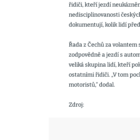
řidiči, kteří jezdí neukázně
nedisciplinovanosti českých 
dokumentují, kolik lidí pře
Řada z Čechů za volantem 
zodpovědně a jezdí s autom
veliká skupina lidí, kteří po
ostatními řidiči. „V tom p
motoristů,“ dodal.
Zdroj: