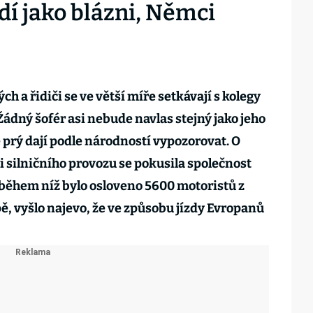
dí jako blázni, Němci
h a řidiči se ve větší míře setkávají s kolegy
Žádný šofér asi nebude navlas stejný jako jeho
e prý dají podle národností vypozorovat. O
 silničního provozu se pokusila společnost
 během níž bylo osloveno 5600 motoristů z
ě, vyšlo najevo, že ve způsobu jízdy Evropanů