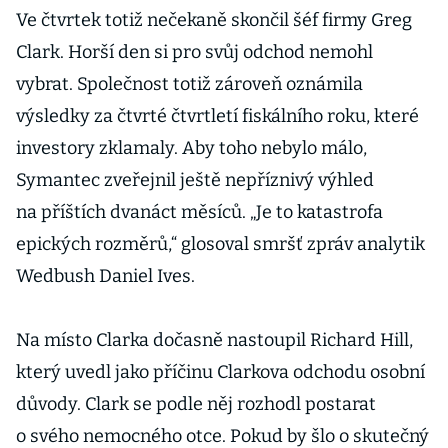
Ve čtvrtek totiž nečekaně skončil šéf firmy Greg
Clark. Horší den si pro svůj odchod nemohl
vybrat. Společnost totiž zároveň oznámila
výsledky za čtvrté čtvrtletí fiskálního roku, které
investory zklamaly. Aby toho nebylo málo,
Symantec zveřejnil ještě nepříznivý výhled
na příštích dvanáct měsíců. „Je to katastrofa
epických rozměrů,“ glosoval smršť zpráv analytik
Wedbush Daniel Ives.
Na místo Clarka dočasně nastoupil Richard Hill,
který uvedl jako příčinu Clarkova odchodu osobní
důvody. Clark se podle něj rozhodl postarat
o svého nemocného otce. Pokud by šlo o skutečný