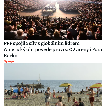
PPF spojila síly s globálním lídrem.
Americký obr povede provoz O2 areny i Fora
Karlín
Byznys