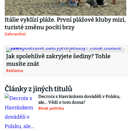
Itálie vyklízí pláže. První plážové kluby mizí,
turisté změnu pocítí brzy
Zahraniční
Jak spolehlivě zakryjete šediny? Tohle
musíte znát
Reklama
Články z jiných titulů
Decroix s Havránkem dováděli v Polsku,
ale… Vědí o tom doma?
Blesk politika