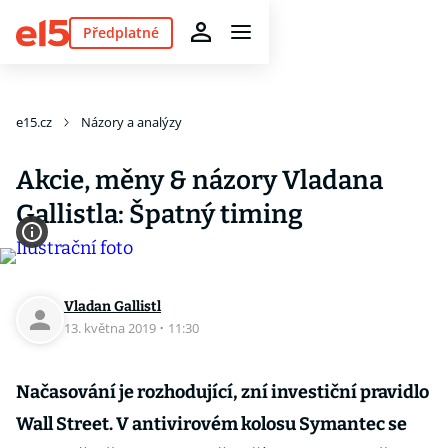
Předplatné
e15.cz
Názory a analýzy
Akcie, měny & názory Vladana
Gallistla: Špatný timing
Vladan Gallistl
13. května 2019
·
11:30
Načasování je rozhodující, zní investiční pravidlo
Wall Street. V antivirovém kolosu Symantec se