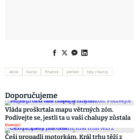
akcie
burza
finance
peníze
tipy z burzy
Doporučujeme
Vláda proškrtala mapu větrných zón.
Podívejte se, jestli ta u vaší chalupy zůstala
Domácí
Češi propadli motorkám. Král trhu těží z