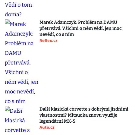
Marek Adamczyk: Problém na DAMU
přetrvává. Všichni o něm vědí, jen moc
nevědí, co s ním
Reflex.cz
Další klasická corvette s dobrými jízdními
vlastnostmi? Mitsuoka znovu využije
legendární MX-5
Auto.cz