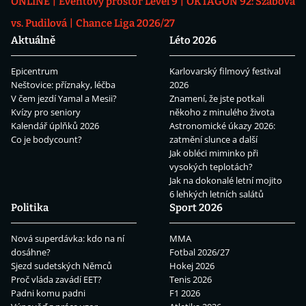
ONLINE
Eventový prostor Level 9
OKTAGON 92: Szabová
vs. Pudilová
Chance Liga 2026/27
Aktuálně
Léto 2026
Epicentrum
Karlovarský filmový festival
Neštovice: příznaky, léčba
2026
V čem jezdí Yamal a Mesii?
Znamení, že jste potkali
Kvízy pro seniory
někoho z minulého života
Kalendář úplňků 2026
Astronomické úkazy 2026:
Co je bodycount?
zatmění slunce a další
Jak obléci miminko při
vysokých teplotách?
Jak na dokonalé letní mojito
6 lehkých letních salátů
Politika
Sport 2026
Nová superdávka: kdo na ní
MMA
dosáhne?
Fotbal 2026/27
Sjezd sudetských Němců
Hokej 2026
Proč vláda zavádí EET?
Tenis 2026
Padni komu padni
F1 2026