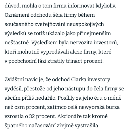
důvod, mohla o tom firma informovat kdykoliv.
Oznámení odchodu šéfa firmy během
současného zveřejňování neuspokojivých
výsledků se totiž ukázalo jako přinejmenším
nešťastné. Výsledkem byla nervozita investorů,
kteří mohutně vyprodávali akcie firmy, které
v poobchodní fázi ztratily třináct procent.
Zvláštní navíc je, že odchod Clarka investory
vyděsil, přestože od jeho nástupu do čela firmy se
akciím příliš nedařilo. Posílily za jeho éru o méně
než osm procent, zatímco celá newyorská burza
vzrostla o 32 procent. Akcionáře tak kromě
špatného načasování zřejmě vystrašila