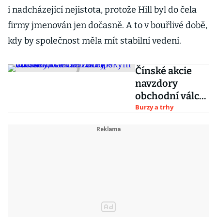
i nadcházející nejistota, protože Hill byl do čela
firmy jmenován jen dočasně. A to v bouřlivé době,
kdy by společnost měla mít stabilní vedení.
Čínské akcie
navzdory
obchodní válce
znatelně
Burzy a trhy
vzrostly, daří se
i evropským
burzám