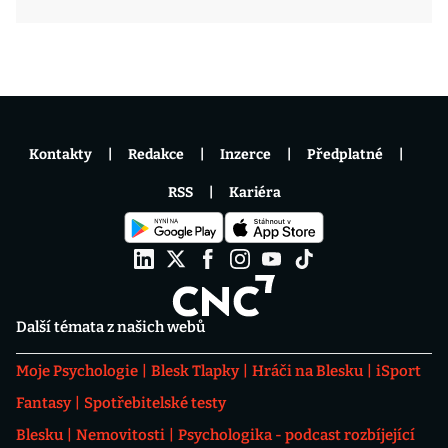
Kontakty
Redakce
Inzerce
Předplatné
RSS
Kariéra
Další témata z našich webů
Moje Psychologie
Blesk Tlapky
Hráči na Blesku
iSport
Fantasy
Spotřebitelské testy
Blesku
Nemovitosti
Psychologika - podcast rozbíjející