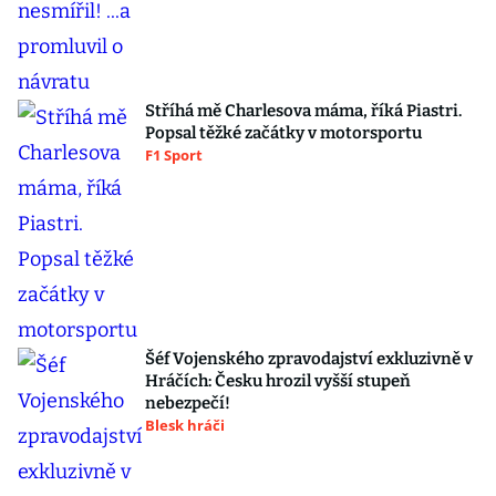
Stříhá mě Charlesova máma, říká Piastri.
Popsal těžké začátky v motorsportu
F1 Sport
Šéf Vojenského zpravodajství exkluzivně v
Hráčích: Česku hrozil vyšší stupeň
nebezpečí!
Blesk hráči