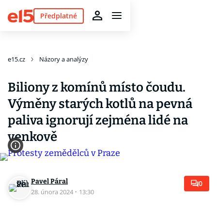
Předplatné
e15.cz
Názory a analýzy
Biliony z komínů místo čoudu.
Výměny starých kotlů na pevná
paliva ignorují zejména lidé na
venkově
Pavel Páral
0
28. února 2024
·
13:30