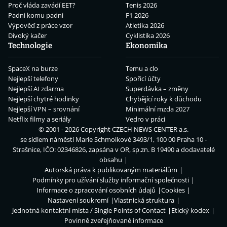
Proč vláda zavádí EET?
Tenis 2026
Padni komu padni
F1 2026
Výpověď z práce vzor
Atletika 2026
Divoký kačer
Cyklistika 2026
Technologie
Ekonomika
SpaceX na burze
Temu a clo
Nejlepší telefony
Spořicí účty
Nejlepší AI zdarma
Superdávka – změny
Nejlepší chytré hodinky
Chybějící roky k důchodu
Nejlepší VPN – srovnání
Minimální mzda 2027
Netflix filmy a seriály
Vedro v práci
© 2001 - 2026 Copyright
CZECH NEWS CENTER a.s.
se sídlem náměstí Marie Schmolkové 3493/1, 100 00 Praha 10 -
Strašnice, IČO: 02346826, zapsána v OR, sp.zn. B 19490 a dodavatelé
obsahu
Autorská práva k publikovaným materiálům
Podmínky pro užívání služby informační společnosti
Informace o zpracování osobních údajů
Cookies
Nastavení soukromí
Vlastnická struktura
Jednotná kontaktní místa / Single Points of Contact
Etický kodex
Povinně zveřejňované informace