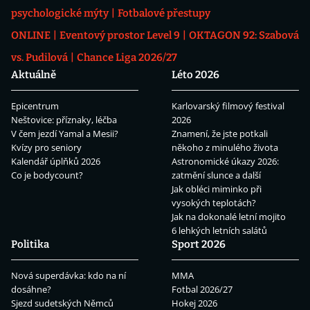
psychologické mýty
Fotbalové přestupy
ONLINE
Eventový prostor Level 9
OKTAGON 92: Szabová
vs. Pudilová
Chance Liga 2026/27
Aktuálně
Léto 2026
Epicentrum
Karlovarský filmový festival
Neštovice: příznaky, léčba
2026
V čem jezdí Yamal a Mesii?
Znamení, že jste potkali
Kvízy pro seniory
někoho z minulého života
Kalendář úplňků 2026
Astronomické úkazy 2026:
Co je bodycount?
zatmění slunce a další
Jak obléci miminko při
vysokých teplotách?
Jak na dokonalé letní mojito
6 lehkých letních salátů
Politika
Sport 2026
Nová superdávka: kdo na ní
MMA
dosáhne?
Fotbal 2026/27
Sjezd sudetských Němců
Hokej 2026