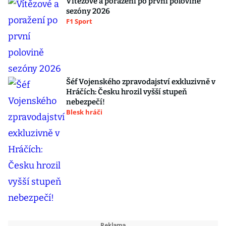
Vítězové a poražení po první polovině
sezóny 2026
F1 Sport
Šéf Vojenského zpravodajství exkluzivně v
Hráčích: Česku hrozil vyšší stupeň
nebezpečí!
Blesk hráči