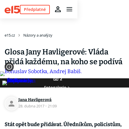
Předplatné
e15.cz
Názory a analýzy
Glosa Jany Havligerové: Vláda
přidá každému, na koho se podívá
2
Fotogalerie
Jana Havligerová
28. dubna 2017
·
21:09
Stát opět bude přidávat. Úředníkům, policistům,