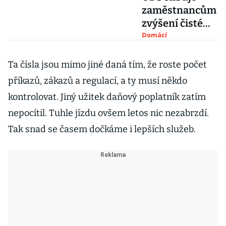
zaměstnancům
zvýšení čisté
mzdy o sedm
Domácí
procent,
učitelům plat
Ta čísla jsou mimo jiné daná tím, že roste počet
35 tisíc
příkazů, zákazů a regulací, a ty musí někdo
kontrolovat. Jiný užitek daňový poplatník zatím
nepocítil. Tuhle jízdu ovšem letos nic nezabrzdí.
Tak snad se časem dočkáme i lepších služeb.