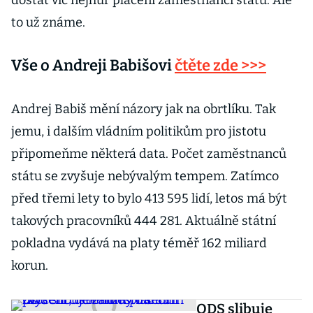
dostat víc nejhůř placení zaměstnanci státu. Ale
to už známe.
Vše o Andreji Babišovi
čtěte zde >>>
Andrej Babiš mění názory jak na obrtlíku. Tak
jemu, i dalším vládním politikům pro jistotu
připomeňme některá data. Počet zaměstnanců
státu se zvyšuje nebývalým tempem. Zatímco
před třemi lety to bylo 413 595 lidí, letos má být
takových pracovníků 444 281. Aktuálně státní
pokladna vydává na platy téměř 162 miliard
korun.
ODS slibuje