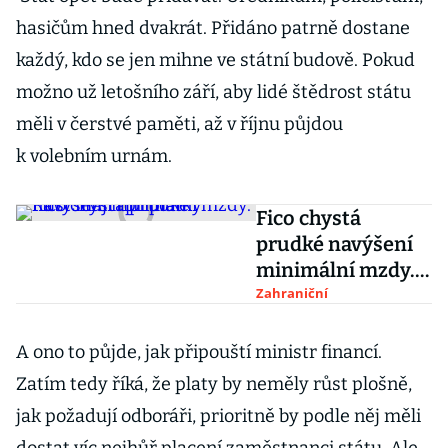
hasičům hned dvakrát. Přidáno patrně dostane
každý, kdo se jen mihne ve státní budově. Pokud
možno už letošního září, aby lidé štědrost státu
měli v čerstvé paměti, až v říjnu půjdou
k volebním urnám.
Fico chystá
prudké navýšení
minimální mzdy.
Růst mají i
Zahraniční
příplatky
A ono to půjde, jak připouští ministr financí.
Zatím tedy říká, že platy by neměly růst plošně,
jak požadují odboráři, prioritně by podle něj měli