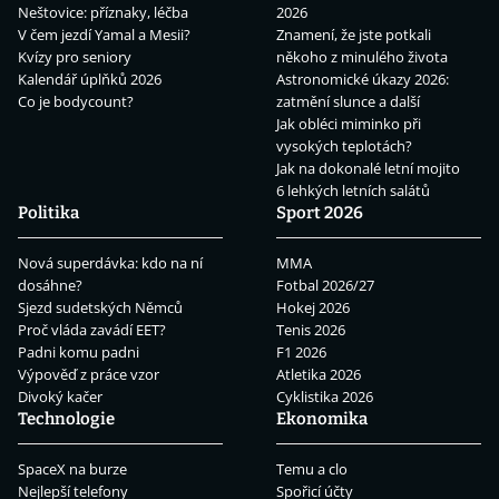
Neštovice: příznaky, léčba
2026
V čem jezdí Yamal a Mesii?
Znamení, že jste potkali
Kvízy pro seniory
někoho z minulého života
Kalendář úplňků 2026
Astronomické úkazy 2026:
Co je bodycount?
zatmění slunce a další
Jak obléci miminko při
vysokých teplotách?
Jak na dokonalé letní mojito
6 lehkých letních salátů
Politika
Sport 2026
Nová superdávka: kdo na ní
MMA
dosáhne?
Fotbal 2026/27
Sjezd sudetských Němců
Hokej 2026
Proč vláda zavádí EET?
Tenis 2026
Padni komu padni
F1 2026
Výpověď z práce vzor
Atletika 2026
Divoký kačer
Cyklistika 2026
Technologie
Ekonomika
SpaceX na burze
Temu a clo
Nejlepší telefony
Spořicí účty