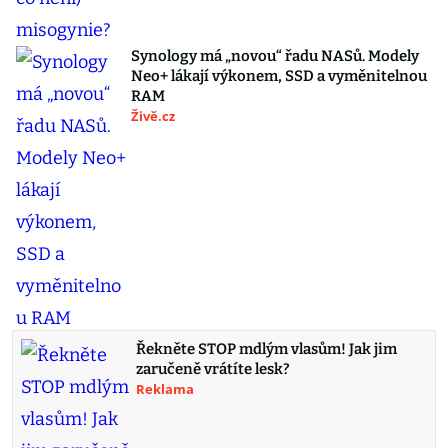
Synology má „novou“ řadu NASů. Modely
Neo+ lákají výkonem, SSD a vyměnitelnou
RAM
Živě.cz
Řekněte STOP mdlým vlasům! Jak jim
zaručeně vrátíte lesk?
Reklama