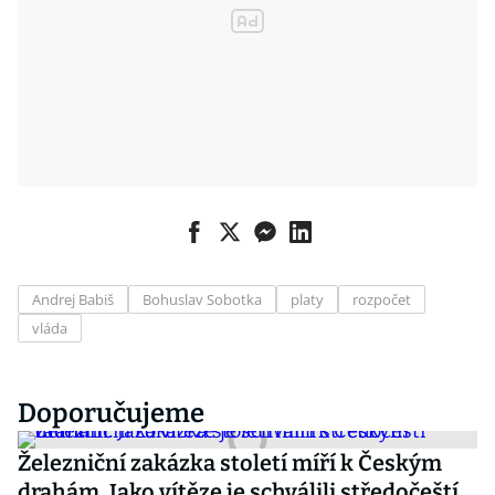
Andrej Babiš
Bohuslav Sobotka
platy
rozpočet
vláda
Doporučujeme
Železniční zakázka století míří k Českým
drahám. Jako vítěze je schválili středočeští