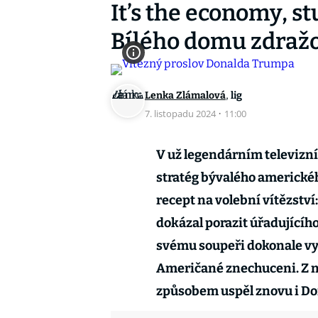
It’s the economy, s
Bílého domu zdraž
,
Lenka Zlámalová
lig
7. listopadu 2024
·
11:00
V už legendárním televizní
stratég bývalého americkéh
recept na volební vítězství
dokázal porazit úřadujícíh
svému soupeři dokonale využ
Američané znechuceni. Z n
způsobem uspěl znovu i D