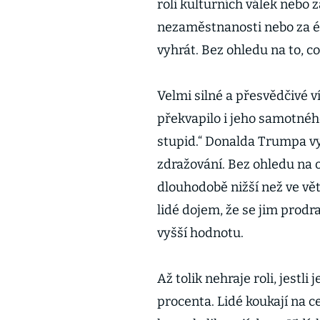
roli kulturních válek nebo z
nezaměstnanosti nebo za ér
vyhrát. Bez ohledu na to, co
Velmi silné a přesvědčivé v
překvapilo i jeho samotného,
stupid.“ Donalda Trumpa v
zdražování. Bez ohledu na of
dlouhodobě nižší než ve vě
lidé dojem, že se jim prodraž
vyšší hodnotu.
Až tolik nehraje roli, jestli 
procenta. Lidé koukají na ce