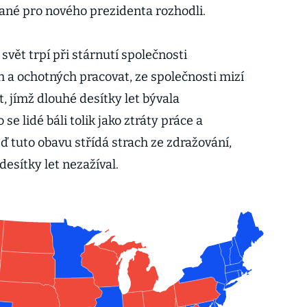
ané pro nového prezidenta rozhodli.
svět trpí při stárnutí společnosti
 a ochotných pracovat, ze společnosti mizí
t, jímž dlouhé desítky let bývala
e lidé báli tolik jako ztráty práce a
eď tuto obavu střídá strach ze zdražování,
desítky let nezažíval.