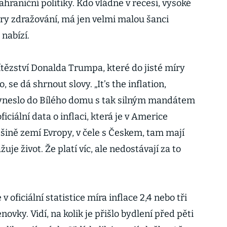
ahraniční politiky. Kdo vládne v recesi, vysoké
y zdražování, má jen velmi malou šanci
 nabízí.
ítězství Donalda Trumpa, které do jisté míry
 se dá shrnout slovy. „It’s the inflation,
yneslo do Bílého domu s tak silným mandátem
iciální data o inflaci, která je v Americe
tšině zemí Evropy, v čele s Českem, tam mají
uje život. Že platí víc, ale nedostávají za to
je v oficiální statistice míra inflace 2,4 nebo tři
novky. Vidí, na kolik je přišlo bydlení před pěti