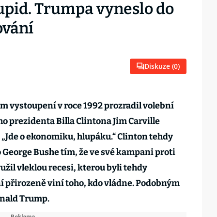
tupid. Trumpa vyneslo do
ování
Diskuze (
0
)
m vystoupení v roce 1992 prozradil volební
o prezidenta Billa Clintona Jim Carville
: „Jde o ekonomiku, hlupáku.“ Clinton tehdy
o George Bushe tím, že ve své kampani proti
il vleklou recesi, kterou byli tehdy
í přirozeně viní toho, kdo vládne. Podobným
onald Trump.