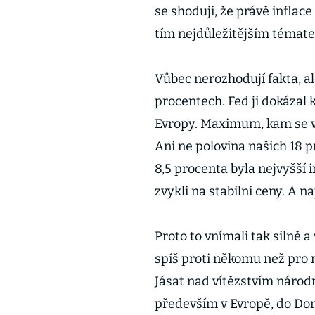
se shodují, že právě inflac
tím nejdůležitějším témat
Vůbec nerozhodují fakta, al
procentech. Fed ji dokázal 
Evropy. Maximum, kam se v 
Ani ne polovina našich 18 p
8,5 procenta byla nejvyšší 
zvykli na stabilní ceny. A na
Proto to vnímali tak silně a 
spíš proti někomu než pro n
Jásat nad vítězstvím národn
především v Evropě, do Do