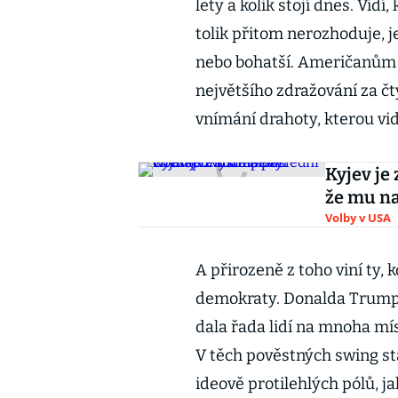
lety a kolik stojí dnes. Vidí, 
tolik přitom nerozhoduje, jes
nebo bohatší. Američanům s
největšího zdražování za čt
vnímání drahoty, kterou vi
Kyjev je
že mu na
Volby v USA
A přirozeně z toho viní ty,
demokraty. Donalda Trumpa
dala řada lidí na mnoha mís
V těch pověstných swing st
ideově protilehlých pólů, ja