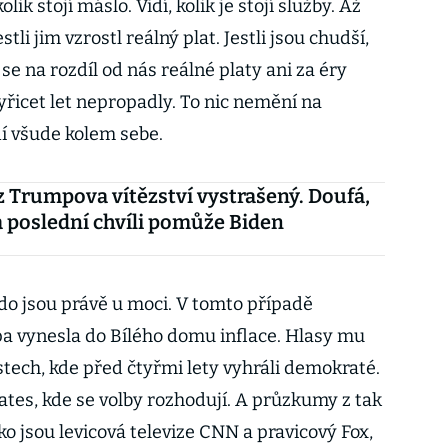
kolik stojí máslo. Vidí, kolik je stojí služby. Až
tli jim vzrostl reálný plat. Jestli jsou chudší,
e na rozdíl od nás reálné platy ani za éry
yřicet let nepropadly. To nic nemění na
dí všude kolem sebe.
 z Trumpova vítězství vystrašený. Doufá,
 poslední chvíli pomůže Biden
 kdo jsou právě u moci. V tomto případě
 vynesla do Bílého domu inflace. Hlasy mu
tech, kde před čtyřmi lety vyhráli demokraté.
ates, kde se volby rozhodují. A průzkumy z tak
ko jsou levicová televize CNN a pravicový Fox,