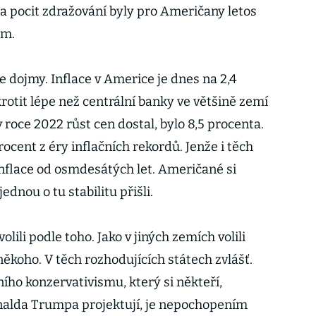
e a pocit zdražování byly pro Američany letos
em.
e dojmy. Inflace v Americe je dnes na 2,4
krotit lépe než centrální banky ve většině zemí
roce 2022 růst cen dostal, bylo 8,5 procenta.
rocent z éry inflačních rekordů. Jenže i těch
inflace od osmdesátých let. Američané si
jednou o tu stabilitu přišli.
volili podle toho. Jako v jiných zemích volili
ěkoho. V těch rozhodujících státech zvlášť.
ího konzervativismu, který si někteří,
nalda Trumpa projektují, je nepochopením