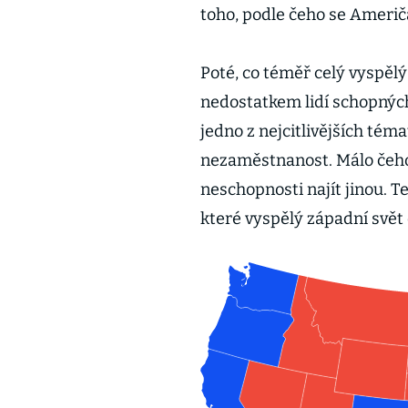
toho, podle čeho se Američ
Poté, co téměř celý vyspělý 
nedostatkem lidí schopných
jedno z nejcitlivějších téma
nezaměstnanost. Málo čeho s
neschopnosti najít jinou. T
které vyspělý západní svět 