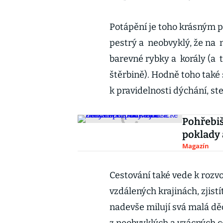
Potápění je toho krásným p
pestrý a neobvyklý, že na
barevné rybky a korály (a 
štěrbině). Hodně toho také
k pravidelnosti dýchání, st
Pohřebi
poklady 
Magazín
Cestování také vede k rozvo
vzdálených krajinách, zjistí
nadevše milují svá malá děck