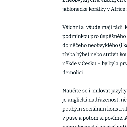
z neobvyklých a vzácných c
jablonecké korálky v Afric
Všichni a všude mají rádi, k
podmínkou pro úspěšného c
do něčeho neobvyklého (i kd
třeba hýbe) nebo strávit ko
někde v Česku – by byla p
demolici.
Naučíte se i milovat jazyky
je anglická nadřazenost, n
pouhým sociálním konstrukt
v puse a potom si povíme. 