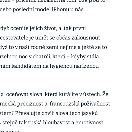
etek – přičemž nezáleží na tom, zda jsou to
e nebo poslední model iPhonu u nás.
dyž oceníte jejich život, a tak první
estovatele je umět se občas zakousnout
yž to v naší rodné zemi nejíme a ještě se to
uzelnou noc v chatrči, která – kdyby stála
rvním kandidátem na hygienou nařízenou
 a oceňovat slova, která kutálíte v ústech. Že
ěmecká preciznost a francouzská poživačnost
em? Převalujte chvíli slova těch jazyků
A stejně tak ruská hloubavost a emotivnost