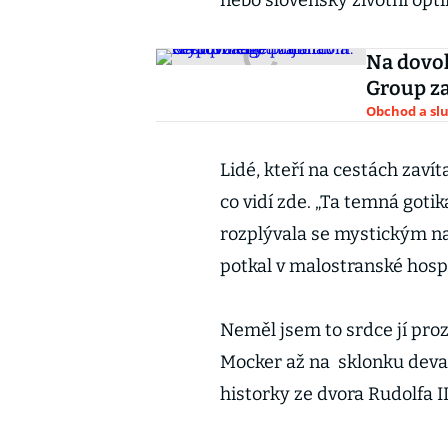
nebo slovenský životní opt
Na dovol
Group z
Obchod a sl
Lidé, kteří na cestách zaví
co vidí zde. „Ta temná goti
rozplývala se mystickým n
potkal v malostranské hos
Neměl jsem to srdce jí proz
Mocker až na sklonku devate
historky ze dvora Rudolfa II