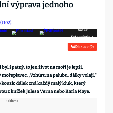
dní výprava jednoho
e
18
Fotogalerie
Diskuze (
0
)
byl špatný, to jen život na moři je lepší,
ý mořeplavec. „Vzhůru na palubu, dálky volají,“
o kouzlo dálek zná každý malý kluk, který
rou z knížek Julesa Verna nebo Karla Maye.