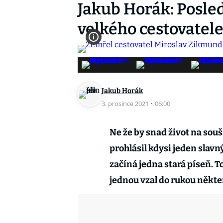
Jakub Horák: Posle
velkého cestovatel
Jakub Horák
3. prosince 2021
·
06:00
Ne že by snad život na souši 
prohlásil kdysi jeden slavn
začíná jedna stará píseň. T
jednou vzal do rukou někte