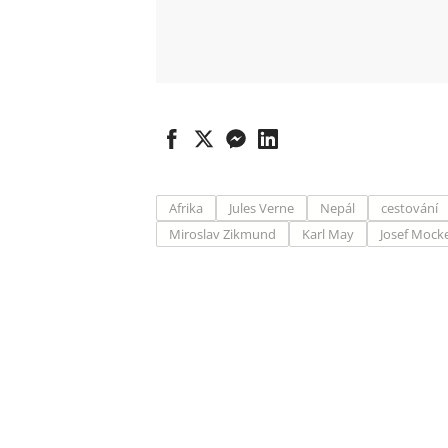
Afrika
Jules Verne
Nepál
cestování
Miroslav Zikmund
Karl May
Josef Mock