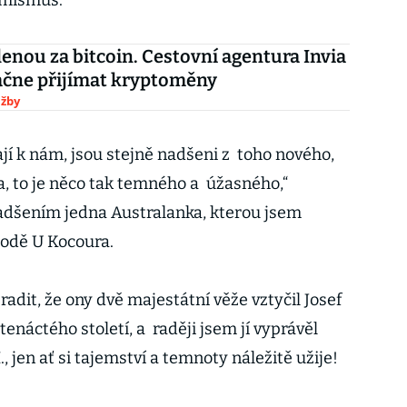
imismus.
enou za bitcoin. Cestovní agentura Invia
ačne přijímat kryptoměny
užby
tají k nám, jsou stejně nadšeni z toho nového,
ka, to je něco tak temného a úžasného,“
adšením jedna Australanka, kterou jsem
podě U Kocoura.
radit, že ony dvě majestátní věže vztyčil Josef
náctého století, a raději jsem jí vyprávěl
., jen ať si tajemství a temnoty náležitě užije!