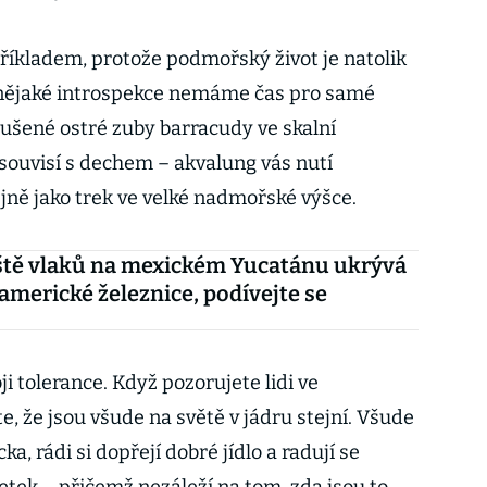
říkladem, protože podmořský život je natolik
 nějaké introspekce nemáme čas pro samé
tušené ostré zuby barracudy ve skalní
 souvisí s dechem – akvalung vás nutí
ejně jako trek ve velké nadmořské výšce.
ště vlaků na mexickém Yucatánu ukrývá
americké železnice, podívejte se
ji tolerance. Když pozorujete lidi ve
te, že jsou všude na světě v jádru stejní. Všude
a, rádi si dopřejí dobré jídlo a radují se