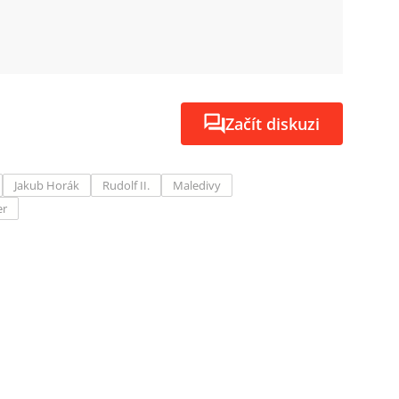
Začít diskuzi
Jakub Horák
Rudolf II.
Maledivy
er