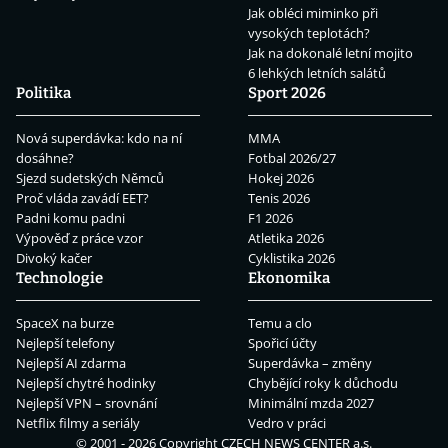
Jak obléci miminko při
vysokých teplotách?
Jak na dokonalé letní mojito
6 lehkých letních salátů
Politika
Sport 2026
Nová superdávka: kdo na ní
MMA
dosáhne?
Fotbal 2026/27
Sjezd sudetských Němců
Hokej 2026
Proč vláda zavádí EET?
Tenis 2026
Padni komu padni
F1 2026
Výpověď z práce vzor
Atletika 2026
Divoký kačer
Cyklistika 2026
Technologie
Ekonomika
SpaceX na burze
Temu a clo
Nejlepší telefony
Spořicí účty
Nejlepší AI zdarma
Superdávka – změny
Nejlepší chytré hodinky
Chybějící roky k důchodu
Nejlepší VPN – srovnání
Minimální mzda 2027
Netflix filmy a seriály
Vedro v práci
© 2001 - 2026 Copyright
CZECH NEWS CENTER a.s.