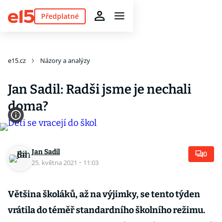
Předplatné
e15.cz
Názory a analýzy
Jan Sadil: Radši jsme je nechali
doma?
Jan Sadil
0
25. května 2021
·
11:03
Většina školáků, až na výjimky, se tento týden
vrátila do téměř standardního školního režimu.