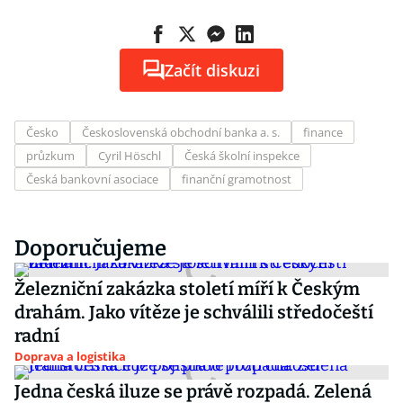
Začít diskuzi
Česko
Československá obchodní banka a. s.
finance
průzkum
Cyril Höschl
Česká školní inspekce
Česká bankovní asociace
finanční gramotnost
Doporučujeme
Železniční zakázka století míří k Českým
drahám. Jako vítěze je schválili středočeští
radní
Doprava a logistika
Jedna česká iluze se právě rozpadá. Zelená