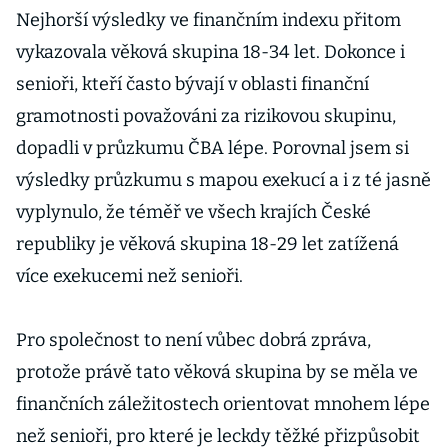
Nejhorší výsledky ve finančním indexu přitom
vykazovala věková skupina 18-34 let. Dokonce i
senioři, kteří často bývají v oblasti finanční
gramotnosti považováni za rizikovou skupinu,
dopadli v průzkumu ČBA lépe. Porovnal jsem si
výsledky průzkumu s mapou exekucí a i z té jasně
vyplynulo, že téměř ve všech krajích České
republiky je věková skupina 18-29 let zatížená
více exekucemi než senioři.
Pro společnost to není vůbec dobrá zpráva,
protože právě tato věková skupina by se měla ve
finančních záležitostech orientovat mnohem lépe
než senioři, pro které je leckdy těžké přizpůsobit