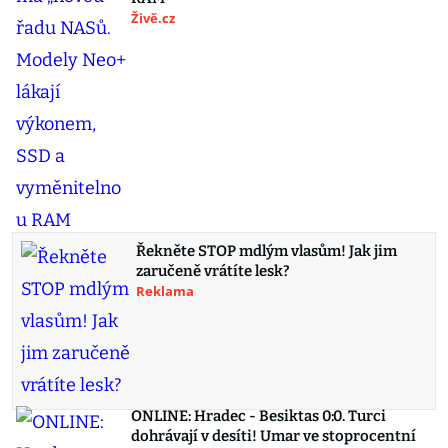
Živě.cz
Řekněte STOP mdlým vlasům! Jak jim
zaručeně vrátíte lesk?
Reklama
ONLINE: Hradec - Besiktas 0:0. Turci
dohrávají v desíti! Umar ve stoprocentní