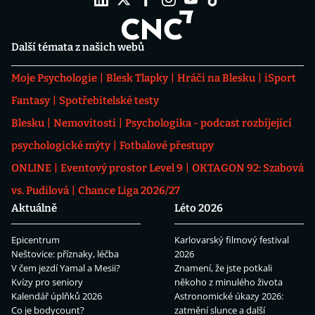
Další témata z našich webů
Moje Psychologie
Blesk Tlapky
Hráči na Blesku
iSport
Fantasy
Spotřebitelské testy
Blesku
Nemovitosti
Psychologika - podcast rozbíjející
psychologické mýty
Fotbalové přestupy
ONLINE
Eventový prostor Level 9
OKTAGON 92: Szabová
vs. Pudilová
Chance Liga 2026/27
Aktuálně
Léto 2026
Epicentrum
Karlovarský filmový festival
Neštovice: příznaky, léčba
2026
V čem jezdí Yamal a Mesii?
Znamení, že jste potkali
Kvízy pro seniory
někoho z minulého života
Kalendář úplňků 2026
Astronomické úkazy 2026:
Co je bodycount?
zatmění slunce a další