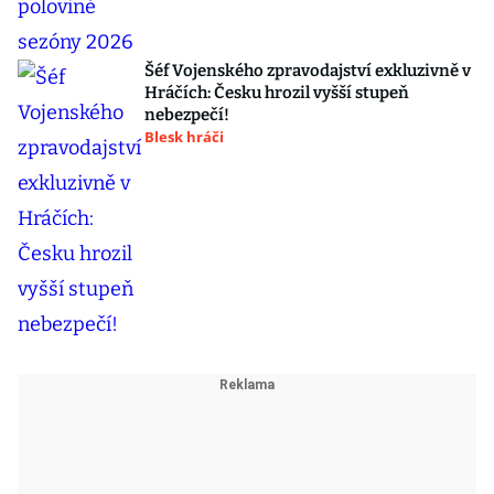
Šéf Vojenského zpravodajství exkluzivně v
Hráčích: Česku hrozil vyšší stupeň
nebezpečí!
Blesk hráči