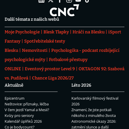
Další témata z našich webů
Moje Psychologie
Blesk Tlapky
Hráči na Blesku
iSport
Fantasy
Spotřebitelské testy
Blesku
Nemovitosti
Psychologika - podcast rozbíjející
psychologické mýty
Fotbalové přestupy
ONLINE
Eventový prostor Level 9
OKTAGON 92: Szabová
vs. Pudilová
Chance Liga 2026/27
Aktuálně
Léto 2026
Epicentrum
Karlovarský filmový festival
Neštovice: příznaky, léčba
2026
V čem jezdí Yamal a Mesii?
Znamení, že jste potkali
Kvízy pro seniory
někoho z minulého života
Kalendář úplňků 2026
Astronomické úkazy 2026:
Co je bodycount?
zatmění slunce a další