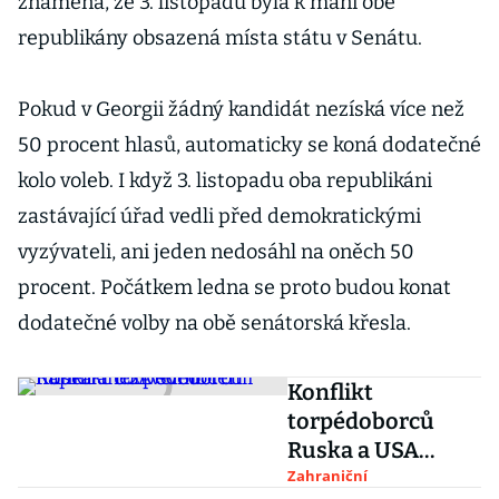
znamená, že 3. listopadu byla k mání obě
republikány obsazená místa státu v Senátu.
Pokud v Georgii žádný kandidát nezíská více než
50 procent hlasů, automaticky se koná dodatečné
kolo voleb. I když 3. listopadu oba republikáni
zastávající úřad vedli před demokratickými
vyzývateli, ani jeden nedosáhl na oněch 50
procent. Počátkem ledna se proto budou konat
dodatečné volby na obě senátorská křesla.
Konflikt
torpédoborců
Ruska a USA
svědčí o napětí
Zahraniční