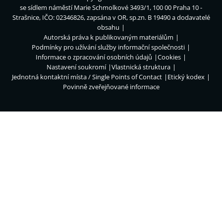
se sídlem náměstí Marie Schmolkové 3493/1, 100 00 Praha 10 -
Strašnice, IČO: 02346826, zapsána v OR, sp.zn. B 19490 a dodavatelé
obsahu
Autorská práva k publikovaným materiálům
Podmínky pro užívání služby informační společnosti
Informace o zpracování osobních údajů
Cookies
Nastavení soukromí
Vlastnická struktura
Jednotná kontaktní místa / Single Points of Contact
Etický kodex
Povinně zveřejňované informace