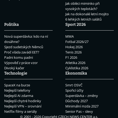
Jak obléci miminko při
vysokých teplotách?
Jak na dokonalé letní mojito
6 lehkých letních salátů
Politika
Sport 2026
Nová superdávka: kdo na ní
MMA
dosáhne?
Fotbal 2026/27
Sjezd sudetských Němců
Hokej 2026
Proč vláda zavádí EET?
Tenis 2026
Padni komu padni
F1 2026
Výpověď z práce vzor
Atletika 2026
Divoký kačer
Cyklistika 2026
Technologie
Ekonomika
SpaceX na burze
Smrt OSVČ
Nejlepší telefony
Spořicí účty
Nejlepší AI zdarma
Superdávka – změny
Nejlepší chytré hodinky
Důchody 2027
Nejlepší VPN – srovnání
Minimální mzda 2027
Netflix filmy a seriály
Senior Pas – slevy
© 2001 - 2026 Copyright
CZECH NEWS CENTER a.s.