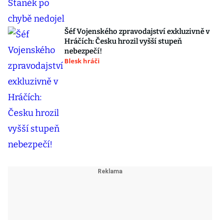
Šéf Vojenského zpravodajství exkluzivně v
Hráčích: Česku hrozil vyšší stupeň
nebezpečí!
Blesk hráči