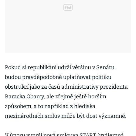
Pokud si republikáni udrží většinu v Senátu,
budou pravděpodobně uplatňovat politiku
obstrukcí jako za časů administrativy prezidenta
Baracka Obamy, ale zřejmě ještě horším
způsobem, a to například z hlediska
mezinárodních smluv může být dost významné.
V únoru vyprší nová smlouva START (vzájemná