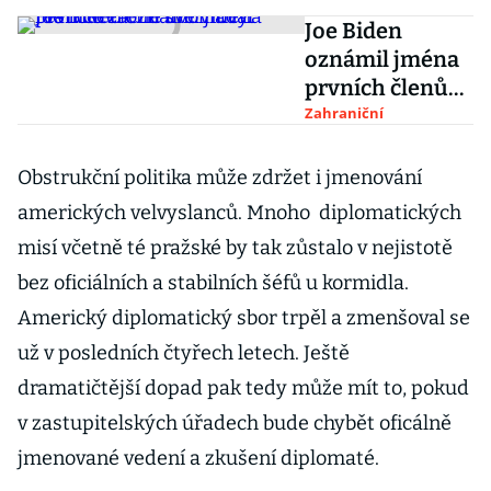
Joe Biden
oznámil jména
prvních členů
své vlády.
Zahraniční
Francie začne
uvolňovat
Obstrukční politika může zdržet i jmenování
restrikce
amerických velvyslanců. Mnoho diplomatických
misí včetně té pražské by tak zůstalo v nejistotě
bez oficiálních a stabilních šéfů u kormidla.
Americký diplomatický sbor trpěl a zmenšoval se
už v posledních čtyřech letech. Ještě
dramatičtější dopad pak tedy může mít to, pokud
v zastupitelských úřadech bude chybět oficálně
jmenované vedení a zkušení diplomaté.