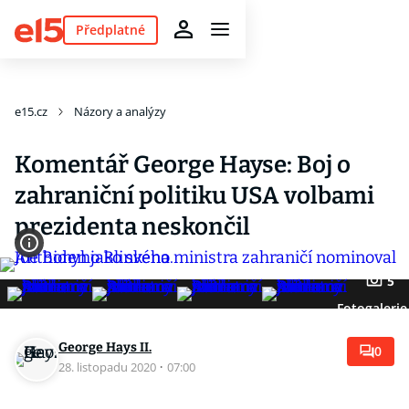
Předplatné
e15.cz
Názory a analýzy
Komentář George Hayse: Boj o
zahraniční politiku USA volbami
prezidenta neskončil
5
Fotogalerie
George Hays II.
0
28. listopadu 2020
·
07:00