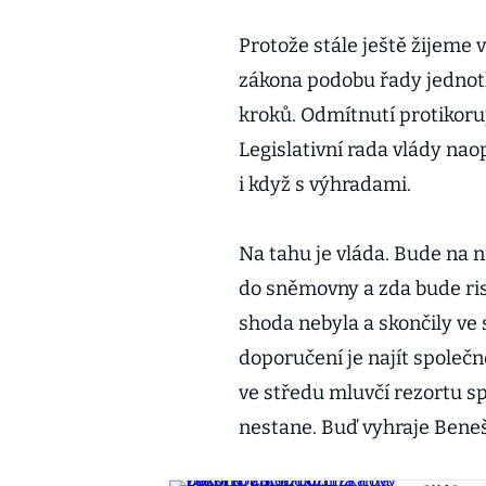
Protože stále ještě žijeme v
zákona podobu řady jednotl
kroků. Odmítnutí protikorup
Legislativní rada vlády nao
i když s výhradami.
Na tahu je vláda. Bude na 
do sněmovny a zda bude ri
shoda nebyla a skončily v
doporučení je najít společ
ve středu mluvčí rezortu s
nestane. Buď vyhraje Benešo