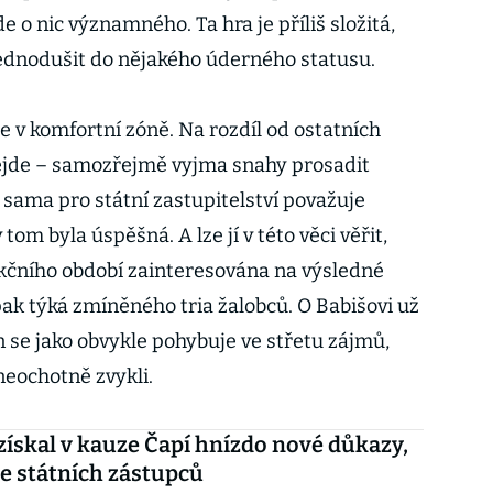
e o nic významného. Ta hra je příliš složitá,
zjednodušit do nějakého úderného statusu.
 v komfortní zóně. Na rozdíl od ostatních
nejde – samozřejmě vyjma snahy prosadit
sama pro státní zastupitelství považuje
 tom byla úspěšná. A lze jí v této věci věřit,
nkčního období zainteresována na výsledné
ak týká zmíněného tria žalobců. O Babišovi už
n se jako obvykle pohybuje ve střetu zájmů,
neochotně zvykli.
získal v kauze Čapí hnízdo nové důkazy,
e státních zástupců