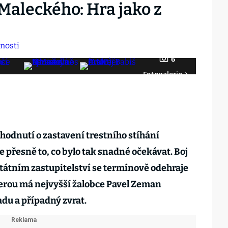
aleckého: Hra jako z
6
Fotogalerie
zhodnutí o zastavení trestního stíhání
e přesně to, co bylo tak snadné očekávat. Boj
státním zastupitelství se termínově odehraje
terou má nejvyšší žalobce Pavel Zeman
du a případný zvrat.