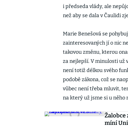
i předseda vlády, ale nepůjd
než aby se dala v Čaulidi 
Marie Benešová se pohybuje
zainteresovaných jí o nic 
takovou změnu, kterou ona 
za nejlepší. V minulosti už v
není totiž délkou svého fu
podobě zákona, což se naop
vůbec není třeba mluvit, te
na který už jsme si u něho 
Žalobce 
míní Uni