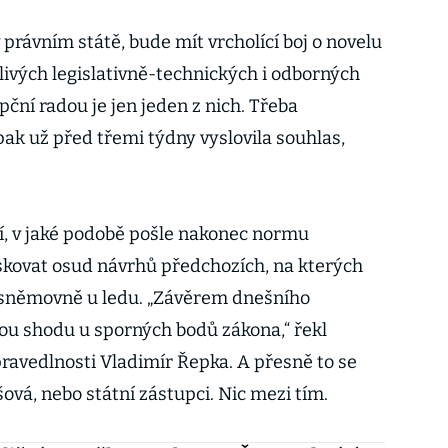
 právním státě, bude mít vrcholící boj o novelu
ivých legislativně-technických i odborných
ční radou je jen jeden z nich. Třeba
pak už před třemi týdny vyslovila souhlas,
ní, v jaké podobě pošle nakonec normu
skovat osud návrhů předchozích, na kterých
e sněmovně u ledu. „Závěrem dnešního
nou shodu u sporných bodů zákona,“ řekl
pravedlnosti Vladimír Řepka. A přesně to se
vá, nebo státní zástupci. Nic mezi tím.