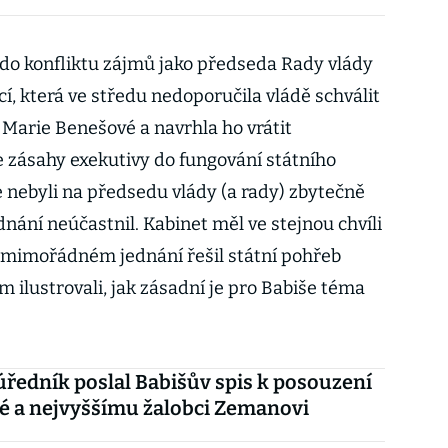
l do konfliktu zájmů jako předseda Rady vlády
cí, která ve středu nedoporučila vládě schválit
 Marie Benešové a navrhla ho vrátit
e zásahy exekutivy do fungování státního
e nebyli na předsedu vlády (a rady) zbytečně
jednání neúčastnil. Kabinet měl ve stejnou chvíli
na mimořádném jednání řešil státní pohřeb
m ilustrovali, jak zásadní je pro Babiše téma
úředník poslal Babišův spis k posouzení
é a nejvyššímu žalobci Zemanovi