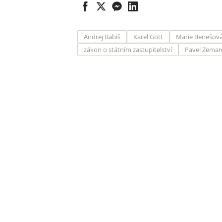
Andrej Babiš
Karel Gott
Marie Benešov
zákon o státním zastupitelství
Pavel Zema