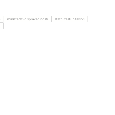
á
ministerstvo spravedlnosti
státní zastupitelství
n