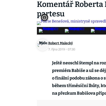
Komentář Roberta M
partesu
Robert Malecký
7. října 2019
·
07:30
Ještě neoschl štempl na ro
premiéra Babiše a už se děj
o finální podobu zákona o 
během tříměsíční lhůty, k
na přezkum Babišova přípa