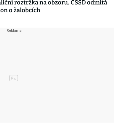
aliční roztržka na obzoru. ČSSD odmítá
on o žalobcích