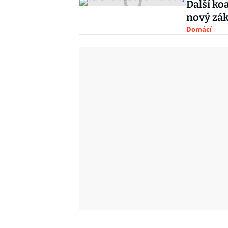
Další ko
nový zák
Domácí