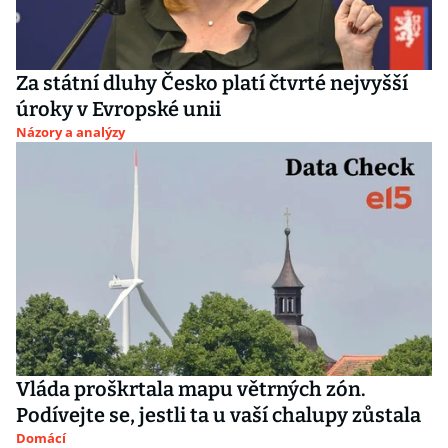
Za státní dluhy Česko platí čtvrté nejvyšší
úroky v Evropské unii
Názory a analýzy
Vláda proškrtala mapu větrných zón.
Podívejte se, jestli ta u vaší chalupy zůstala
Domácí