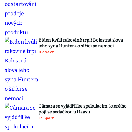
Biden kvůli rakovině trpí! Bolestná slova
jeho syna Huntera o šířící se nemoci
Blesk.cz
Câmara se vyjádřil ke spekulacím, které ho
pojí se sedačkou u Haasu
F1 Sport