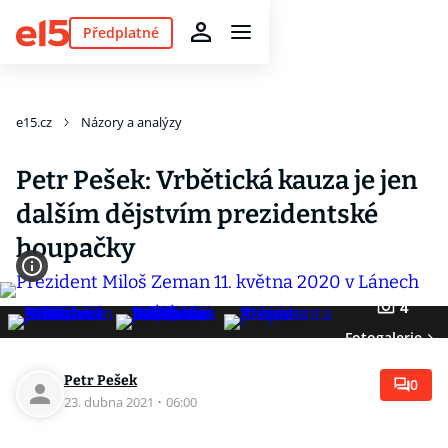
Předplatné
e15.cz
Názory a analýzy
Petr Pešek: Vrbětická kauza je jen
dalším dějstvím prezidentské
houpačky
4
Fotogalerie
Petr Pešek
0
23. dubna 2021
·
06:00