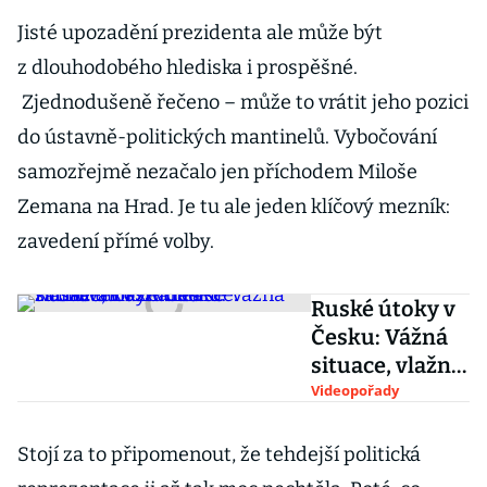
Jisté upozadění prezidenta ale může být
z dlouhodobého hlediska i prospěšné.
Zjednodušeně řečeno – může to vrátit jeho pozici
do ústavně-politických mantinelů. Vybočování
samozřejmě nezačalo jen příchodem Miloše
Zemana na Hrad. Je tu ale jeden klíčový mezník:
zavedení přímé volby.
Ruské útoky v
Česku: Vážná
situace, vlažná
reakce.
Videopořady
Hamáček i
Zeman se
Stojí za to připomenout, že tehdejší politická
zachovali