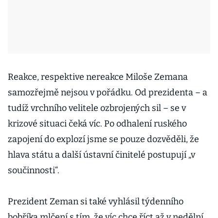
Reakce, respektive nereakce Miloše Zemana
samozřejmě nejsou v pořádku. Od prezidenta – a
tudíž vrchního velitele ozbrojených sil – se v
krizové situaci čeká víc. Po odhalení ruského
zapojení do explozí jsme se pouze dozvěděli, že
hlava státu a další ústavní činitelé postupují „v
součinnosti“.
Prezident Zeman si také vyhlásil týdenního
bobříka mlčení s tím, že víc chce říct až v nedělní