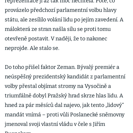
reprezentace ji až tak moc nechtěla. Poté, co
ostudně
provázelo předchozí parlamentní volbu hlavy
státu, ale zesílilo volání lidu po jejím zavedení. A
málokterá ze stran našla sílu se proti tomu
otevřeně postavit. V naději, že to nakonec
neprojde. Ale stalo se.
Do toho přišel faktor Zeman. Bývalý premiér a
neúspěšný prezidentský kandidát z parlamentní
volby přestal objímat stromy na Vysočině a
triumfálně dobyl Pražský hrad skrze hlas lidu. A
hned za pár měsíců dal najevo, jak tento „lidový“
mandát vnímá – proti vůli Poslanecké sněmovny
jmenoval svoji vlastní vládu v čele s Jiřím