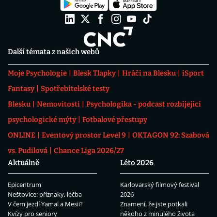
Další témata z našich webů
Moje Psychologie
Blesk Tlapky
Hráči na Blesku
iSport
Fantasy
Spotřebitelské testy
Blesku
Nemovitosti
Psychologika - podcast rozbíjející
psychologické mýty
Fotbalové přestupy
ONLINE
Eventový prostor Level 9
OKTAGON 92: Szabová
vs. Pudilová
Chance Liga 2026/27
Aktuálně
Léto 2026
Epicentrum
Karlovarský filmový festival
Neštovice: příznaky, léčba
2026
V čem jezdí Yamal a Mesii?
Znamení, že jste potkali
Kvízy pro seniory
někoho z minulého života