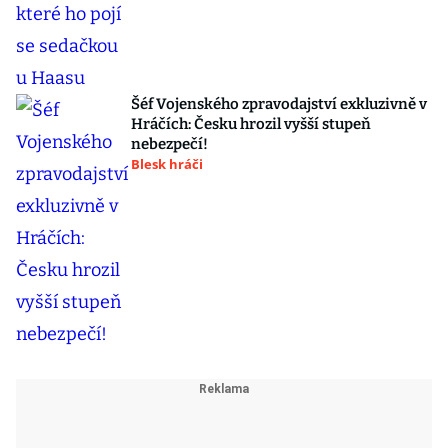
Šéf Vojenského zpravodajství exkluzivně v
Hráčích: Česku hrozil vyšší stupeň
nebezpečí!
Blesk hráči