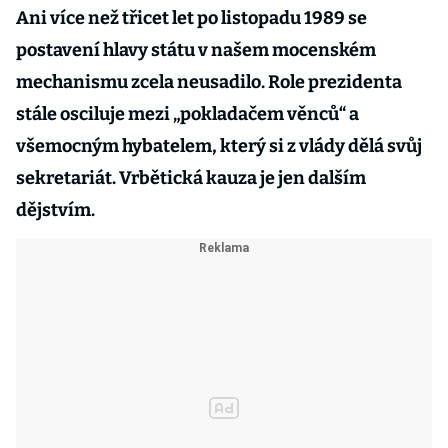
Ani více než třicet let po listopadu 1989 se
postavení hlavy státu v našem mocenském
mechanismu zcela neusadilo. Role prezidenta
stále osciluje mezi „pokladačem věnců“ a
všemocným hybatelem, který si z vlády dělá svůj
sekretariát. Vrbětická kauza je jen dalším
dějstvím.