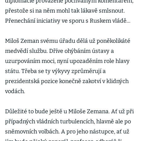
diplomacie provázené pochvalným komentářem,
přestože si na něm mohl tak lákavě smlsnout.
Přenechání iniciativy ve sporu s Ruskem vládě…
Miloš Zeman svému úřadu dělá už poněkolikáté
medvědí službu. Dříve ohýbáním ústavy a
uzurpováním moci, nyní upozaděním role hlavy
státu. Třeba se ty výkyvy zprůměrují a
prezidentská pozice konečně zakotví v klidných
vodách.
Důležité to bude ještě u Miloše Zemana. Ať už při
případných vládních turbulencích, hlavně ale po
sněmovních volbách. A pro jeho nástupce, ať už