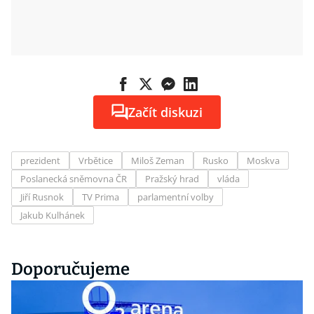
Začít diskuzi
prezident
Vrbětice
Miloš Zeman
Rusko
Moskva
Poslanecká sněmovna ČR
Pražský hrad
vláda
Jiří Rusnok
TV Prima
parlamentní volby
Jakub Kulhánek
Doporučujeme