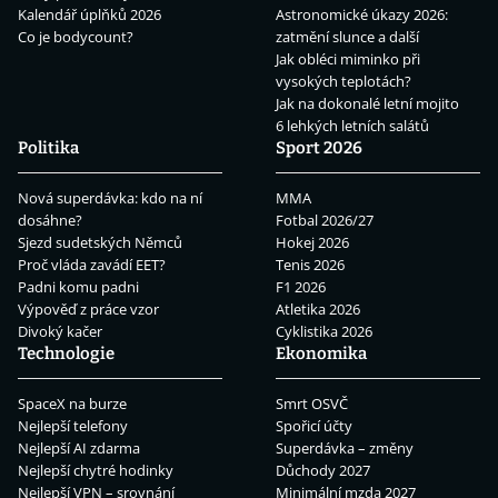
Kalendář úplňků 2026
Astronomické úkazy 2026:
Co je bodycount?
zatmění slunce a další
Jak obléci miminko při
vysokých teplotách?
Jak na dokonalé letní mojito
6 lehkých letních salátů
Politika
Sport 2026
Nová superdávka: kdo na ní
MMA
dosáhne?
Fotbal 2026/27
Sjezd sudetských Němců
Hokej 2026
Proč vláda zavádí EET?
Tenis 2026
Padni komu padni
F1 2026
Výpověď z práce vzor
Atletika 2026
Divoký kačer
Cyklistika 2026
Technologie
Ekonomika
SpaceX na burze
Smrt OSVČ
Nejlepší telefony
Spořicí účty
Nejlepší AI zdarma
Superdávka – změny
Nejlepší chytré hodinky
Důchody 2027
Nejlepší VPN – srovnání
Minimální mzda 2027