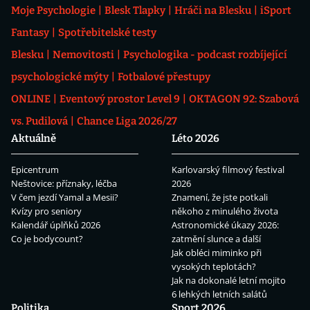
Moje Psychologie
Blesk Tlapky
Hráči na Blesku
iSport
Fantasy
Spotřebitelské testy
Blesku
Nemovitosti
Psychologika - podcast rozbíjející
psychologické mýty
Fotbalové přestupy
ONLINE
Eventový prostor Level 9
OKTAGON 92: Szabová
vs. Pudilová
Chance Liga 2026/27
Aktuálně
Léto 2026
Epicentrum
Karlovarský filmový festival
Neštovice: příznaky, léčba
2026
V čem jezdí Yamal a Mesii?
Znamení, že jste potkali
Kvízy pro seniory
někoho z minulého života
Kalendář úplňků 2026
Astronomické úkazy 2026:
Co je bodycount?
zatmění slunce a další
Jak obléci miminko při
vysokých teplotách?
Jak na dokonalé letní mojito
6 lehkých letních salátů
Politika
Sport 2026