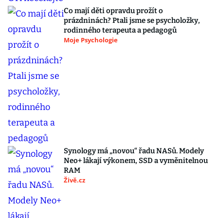
Co mají děti opravdu prožít o
prázdninách? Ptali jsme se psycholožky,
rodinného terapeuta a pedagogů
Moje Psychologie
Synology má „novou“ řadu NASů. Modely
Neo+ lákají výkonem, SSD a vyměnitelnou
RAM
Živě.cz