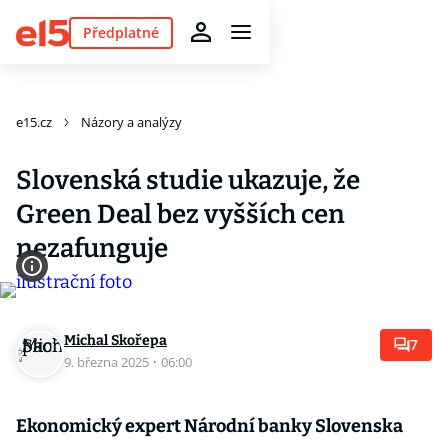
Předplatné
e15.cz
Názory a analýzy
Slovenská studie ukazuje, že
Green Deal bez vyšších cen
nezafunguje
Michal Skořepa
7
9. března 2025
·
06:00
Ekonomický expert Národní banky Slovenska