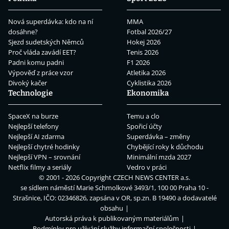
Nová superdávka: kdo na ní
MMA
dosáhne?
Fotbal 2026/27
Sjezd sudetských Němců
Hokej 2026
Proč vláda zavádí EET?
Tenis 2026
Padni komu padni
F1 2026
Výpověď z práce vzor
Atletika 2026
Divoký kačer
Cyklistika 2026
Technologie
Ekonomika
SpaceX na burze
Temu a clo
Nejlepší telefony
Spořicí účty
Nejlepší AI zdarma
Superdávka – změny
Nejlepší chytré hodinky
Chybějící roky k důchodu
Nejlepší VPN – srovnání
Minimální mzda 2027
Netflix filmy a seriály
Vedro v práci
© 2001 - 2026 Copyright
CZECH NEWS CENTER a.s.
se sídlem náměstí Marie Schmolkové 3493/1, 100 00 Praha 10 -
Strašnice, IČO: 02346826, zapsána v OR, sp.zn. B 19490 a dodavatelé
obsahu
Autorská práva k publikovaným materiálům
Podmínky pro užívání služby informační společnosti