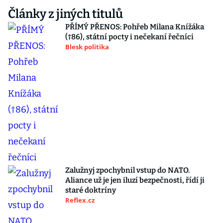
Články z jiných titulů
PŘÍMÝ PŘENOS: Pohřeb Milana Knížáka
(†86), státní pocty i nečekaní řečníci
Blesk politika
Zalužnyj zpochybnil vstup do NATO.
Aliance už je jen iluzí bezpečnosti, řídí ji
staré doktríny
Reflex.cz