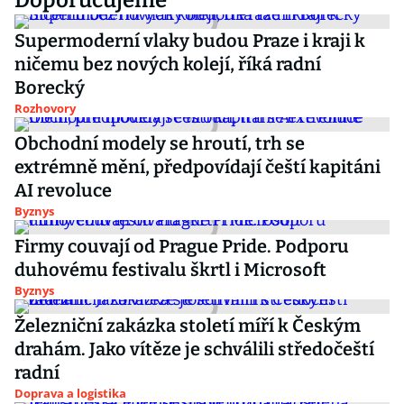
Doporučujeme
Supermoderní vlaky budou Praze i kraji k
ničemu bez nových kolejí, říká radní
Borecký
Rozhovory
Obchodní modely se hroutí, trh se
extrémně mění, předpovídají čeští kapitáni
AI revoluce
Byznys
Firmy couvají od Prague Pride. Podporu
duhovému festivalu škrtl i Microsoft
Byznys
Železniční zakázka století míří k Českým
drahám. Jako vítěze je schválili středočeští
radní
Doprava a logistika