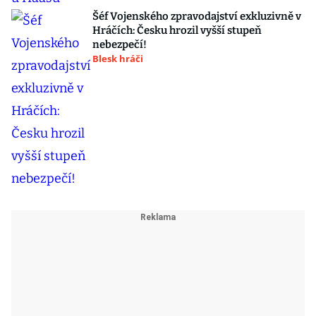
Šéf Vojenského zpravodajství exkluzivně v
Hráčích: Česku hrozil vyšší stupeň
nebezpečí!
Blesk hráči