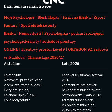
Další témata z našich webů
Moje Psychologie
Blesk Tlapky
Hráči na Blesku
iSport
Fantasy
Spotřebitelské testy
Blesku
Nemovitosti
Psychologika - podcast rozbíjející
psychologické mýty
Fotbalové přestupy
ONLINE
Eventový prostor Level 9
OKTAGON 92: Szabová
vs. Pudilová
Chance Liga 2026/27
Aktuálně
Léto 2026
Epicentrum
Karlovarský filmový festival
Neštovice: příznaky, léčba
2026
V čem jezdí Yamal a Mesii?
Znamení, že jste potkali
Kvízy pro seniory
někoho z minulého života
Kalendář úplňků 2026
Astronomické úkazy 2026:
Co je bodycount?
zatmění slunce a další
Jak obléci miminko při
vysokých teplotách?