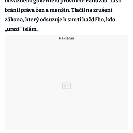
odvážného guvernéra provincie Paňdžáb. Tasír
bránil práva žen a menšin. Tlačil na zrušení
zákona, který odsuzuje k smrti každého, kdo
„urazí“ islám.