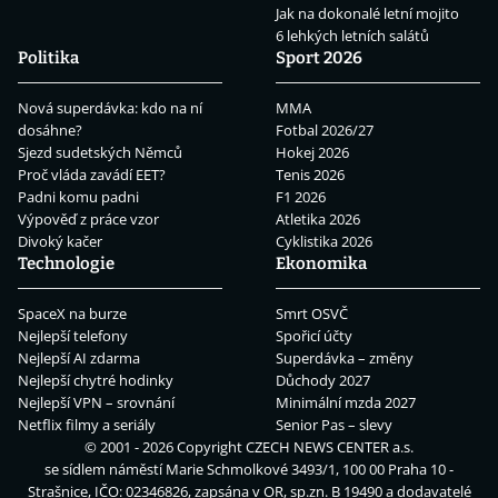
Jak na dokonalé letní mojito
6 lehkých letních salátů
Politika
Sport 2026
Nová superdávka: kdo na ní
MMA
dosáhne?
Fotbal 2026/27
Sjezd sudetských Němců
Hokej 2026
Proč vláda zavádí EET?
Tenis 2026
Padni komu padni
F1 2026
Výpověď z práce vzor
Atletika 2026
Divoký kačer
Cyklistika 2026
Technologie
Ekonomika
SpaceX na burze
Smrt OSVČ
Nejlepší telefony
Spořicí účty
Nejlepší AI zdarma
Superdávka – změny
Nejlepší chytré hodinky
Důchody 2027
Nejlepší VPN – srovnání
Minimální mzda 2027
Netflix filmy a seriály
Senior Pas – slevy
© 2001 - 2026 Copyright
CZECH NEWS CENTER a.s.
se sídlem náměstí Marie Schmolkové 3493/1, 100 00 Praha 10 -
Strašnice, IČO: 02346826, zapsána v OR, sp.zn. B 19490 a dodavatelé