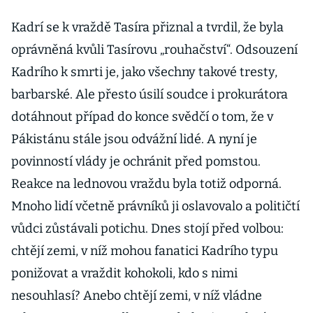
Kadrí se k vraždě Tasíra přiznal a tvrdil, že byla
oprávněná kvůli Tasírovu „rouhačství“. Odsouzení
Kadrího k smrti je, jako všechny takové tresty,
barbarské. Ale přesto úsilí soudce i prokurátora
dotáhnout případ do konce svědčí o tom, že v
Pákistánu stále jsou odvážní lidé. A nyní je
povinností vlády je ochránit před pomstou.
Reakce na lednovou vraždu byla totiž odporná.
Mnoho lidí včetně právníků ji oslavovalo a političtí
vůdci zůstávali potichu. Dnes stojí před volbou:
chtějí zemi, v níž mohou fanatici Kadrího typu
ponižovat a vraždit kohokoli, kdo s nimi
nesouhlasí? Anebo chtějí zemi, v níž vládne