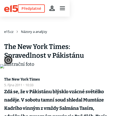
Předplatné
e15.cz
Názory a analýzy
The New York Times:
Spravedlnost v Pákistánu
The New York Times
5. října 2011
·
10:33
Zdá se, že v Pákistánu blýsklo vzácné světélko
naděje. V sobotu tamní soud shledal Mumtáze
Kadrího vinným z vraždy Salmána Tasíra,