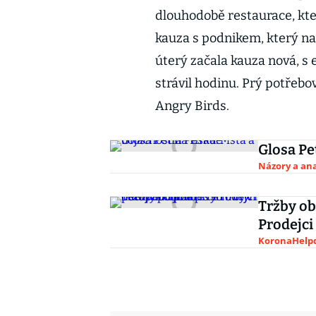
dlouhodobě restaurace, kter
kauza s podnikem, který na
úterý začala kauza nová, s
strávil hodinu. Prý potřebo
Angry Birds.
Glosa Pe
Názory a ana
Tržby ob
Prodejci 
KoronaHelpd