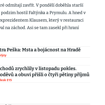
é odmítají zavřít. V pondělí doběhla starší
 podzim hostil Faltýnka a Prymulu. A hned v
 exprezidentem Klausem, který v restauraci
val na záchod. Asi se tam zasekl při hraní
tra Peška: Msta a bojácnost na Hradě
lýzy
chodů zrychlily v listopadu pokles.
oděvů a obuvi přišli o čtyři pětiny příjmů
esk E15