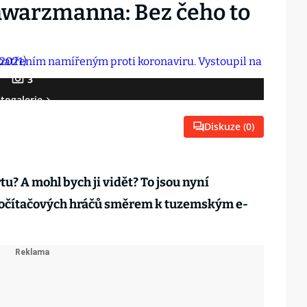
hwarzmanna: Bez čeho to
3
togalerie
Diskuze (
0
)
u? A mohl bych ji vidět? To jsou nyní
 počítačových hráčů směrem k tuzemským e-