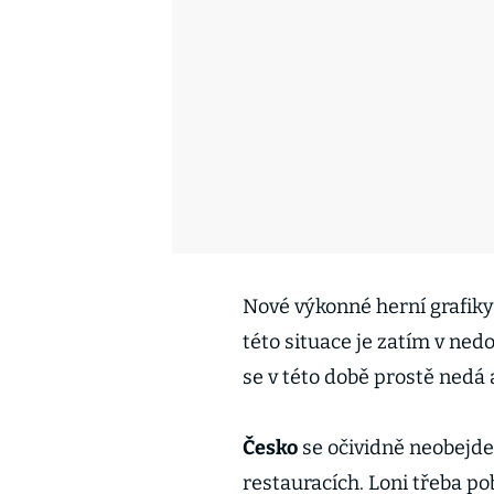
Nové výkonné herní grafiky
této situace je zatím v ne
se v této době prostě nedá a
Česko
se očividně neobejde
restauracích. Loni třeba p