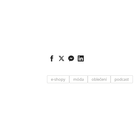
e-shopy
móda
oblečení
podcast