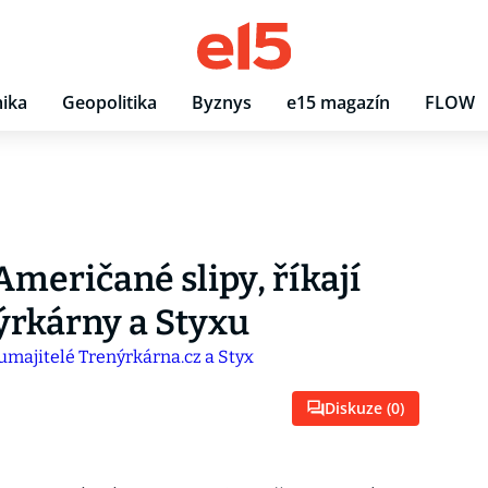
ika
Geopolitika
Byznys
e15 magazín
FLOW
Američané slipy, říkají
ýrkárny a Styxu
Diskuze (
0
)