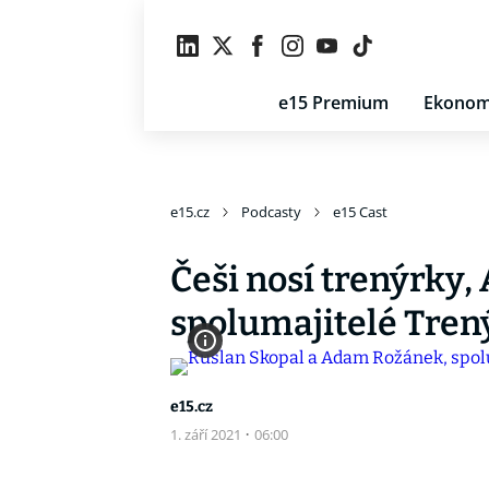
e15 Premium
Ekonom
e15.cz
Podcasty
e15 Cast
Češi nosí trenýrky, 
spolumajitelé Tren
e15.cz
1. září 2021
·
06:00