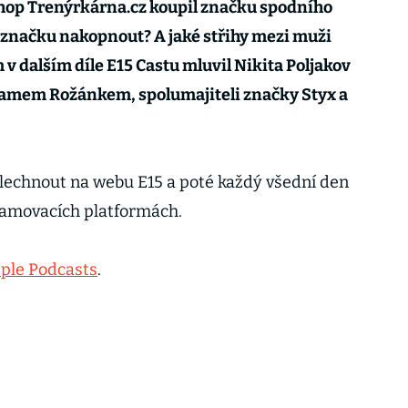
eshop Trenýrkárna.cz koupil značku spodního
lo značku nakopnout? A jaké střihy mezi muži
m v dalším díle E15 Castu mluvil Nikita Poljakov
amem Rožánkem, spolumajiteli značky Styx a
lechnout na webu E15 a poté každý všední den
eamovacích platformách.
ple Podcasts
.