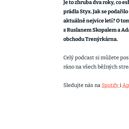
Je to zhruba dva roky, co 
prádla Styx. Jak se podaři
aktuálně nejvíce letí? O to
s Ruslanem Skopalem a Ad
obchodu Trenýrkárna.
Celý podcast si můžete pos
ráno na všech běžných str
Sledujte nás na
Spotify
i
Ap