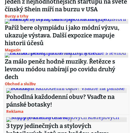
Jeden z nejhodnotnějších startupů na světě
čínský Shein míří na burzu v USA
Burzy a trhy
Paříž bere olympiádu i jako módní výzvu,
ukazuje výstava. Další expozice mapuje
historii účesů
Magazín
Za málo peněz hodně muziky. Řetězce s
levnou módou nabírají po covidu druhý
dech
Obchod a služby
Pohodlná každodenní obuv? Vsaďte na
pánské botasky!
Reklama
3 typy jedinečných a stylových