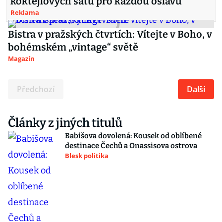
koktejlových šatů pro každou oslavu
Reklama
Bistra v pražských čtvrtích: Vítejte v Boho, v
bohémském „vintage“ světě
Magazín
Předchozí
Další
Články z jiných titulů
Babišova dovolená: Kousek od oblíbené
destinace Čechů a Onassisova ostrova
Blesk politika