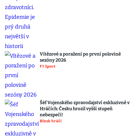
Vítězové a poražení po první polovině
sezóny 2026
F1 Sport
Šéf Vojenského zpravodajství exkluzivně v
Hráčích: Česku hrozil vyšší stupeň
nebezpečí!
Blesk hráči