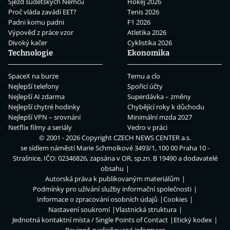
Sjezd sudetských Němců
Hokej 2026
Proč vláda zavádí EET?
Tenis 2026
Padni komu padni
F1 2026
Výpověď z práce vzor
Atletika 2026
Divoký kačer
Cyklistika 2026
Technologie
Ekonomika
SpaceX na burze
Temu a clo
Nejlepší telefony
Spořicí účty
Nejlepší AI zdarma
Superdávka – změny
Nejlepší chytré hodinky
Chybějící roky k důchodu
Nejlepší VPN – srovnání
Minimální mzda 2027
Netflix filmy a seriály
Vedro v práci
© 2001 - 2026 Copyright
CZECH NEWS CENTER a.s.
se sídlem náměstí Marie Schmolkové 3493/1, 100 00 Praha 10 -
Strašnice, IČO: 02346826, zapsána v OR, sp.zn. B 19490 a dodavatelé
obsahu
Autorská práva k publikovaným materiálům
Podmínky pro užívání služby informační společnosti
Informace o zpracování osobních údajů
Cookies
Nastavení soukromí
Vlastnická struktura
Jednotná kontaktní místa / Single Points of Contact
Etický kodex