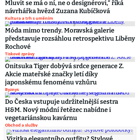
Mluvit se má o ní, ne o designérovi,“ říká
návrhářka hvězd Zuzana Kubíčková
Kultura a trh s uměním
Móda mimo trendy. Moravská galerie
představuje rozsáhlou retrospektivu Liběny
Rochové
Tiskové zprávy
Onitsuka Tiger dobývá srdce generace Z.
Akcie mateřské značky letí díky
japonskému fenoménu vzhůru
Byznys
Do Česka vstupuje udržitelnější sestra
H&M. Nový módní řetězec nabídne i
vegetariánskou kavárnu
Obchod a služby
Vizitka elegantního outfitu? Stylové