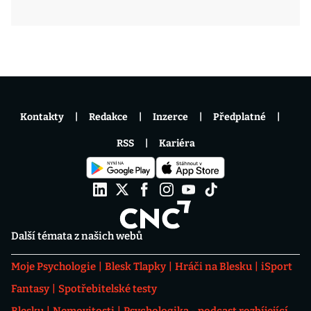
Kontakty
Redakce
Inzerce
Předplatné
RSS
Kariéra
Další témata z našich webů
Moje Psychologie
Blesk Tlapky
Hráči na Blesku
iSport
Fantasy
Spotřebitelské testy