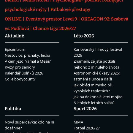
Blesku
Nemovitosti
Psychologika - podcast rozbíjející
psychologické mýty
Fotbalové přestupy
ONLINE
Eventový prostor Level 9
OKTAGON 92: Szabová
vs. Pudilová
Chance Liga 2026/27
Aktuálně
Léto 2026
Epicentrum
Karlovarský filmový festival
Neštovice: příznaky, léčba
2026
V čem jezdí Yamal a Mesii?
Znamení, že jste potkali
Kvízy pro seniory
někoho z minulého života
Kalendář úplňků 2026
Astronomické úkazy 2026:
Co je bodycount?
zatmění slunce a další
Jak obléci miminko při
vysokých teplotách?
Jak na dokonalé letní mojito
6 lehkých letních salátů
Politika
Sport 2026
Nová superdávka: kdo na ní
MMA
dosáhne?
Fotbal 2026/27