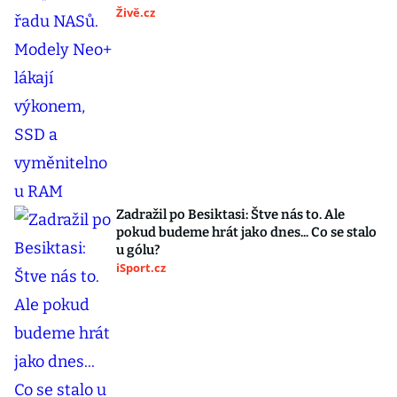
Živě.cz
Zadražil po Besiktasi: Štve nás to. Ale
pokud budeme hrát jako dnes... Co se stalo
u gólu?
iSport.cz