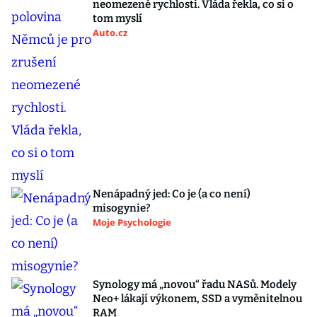
neomezené rychlosti. Vláda řekla, co si o
tom myslí
Auto.cz
Nenápadný jed: Co je (a co není)
misogynie?
Moje Psychologie
Synology má „novou“ řadu NASů. Modely
Neo+ lákají výkonem, SSD a vyměnitelnou
RAM