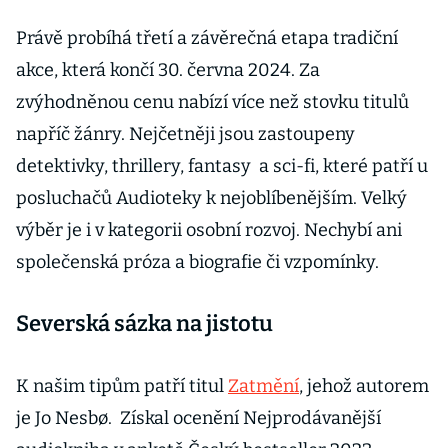
Právě probíhá třetí a závěrečná etapa tradiční
akce, která končí 30. června 2024. Za
zvýhodněnou cenu nabízí více než stovku titulů
napříč žánry. Nejčetněji jsou zastoupeny
detektivky, thrillery, fantasy a sci-fi, které patří u
posluchačů Audioteky k nejoblíbenějším. Velký
výběr je i v kategorii osobní rozvoj. Nechybí ani
společenská próza a biografie či vzpomínky.
Severská sázka na jistotu
K našim tipům patří titul
Zatmění
, jehož autorem
je Jo Nesbø. Získal ocenění Nejprodávanější