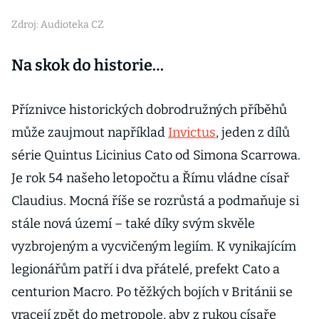
Zdroj: Audioteka CZ
Na skok do historie…
Příznivce historických dobrodružných příběhů
může zaujmout například
Invictus
, jeden z dílů
série Quintus Licinius Cato od Simona Scarrowa.
Je rok 54 našeho letopočtu a Římu vládne císař
Claudius. Mocná říše se rozrůstá a podmaňuje si
stále nová území – také díky svým skvěle
vyzbrojeným a vycvičeným legiím. K vynikajícím
legionářům patří i dva přátelé, prefekt Cato a
centurion Macro. Po těžkých bojích v Británii se
vracejí zpět do metropole, aby z rukou císaře