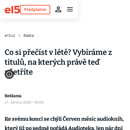
Předplatné
e15.cz
Rádce
Co si přečíst v létě? Vybíráme z
titulů, na kterých právě teď
ušetříte
Reklama
21. června 2024
·
00:00
Ke svému konci se chýlí Červen měsíc audioknih,
který již po sedmé pořádá Audioteka. Jen pár dní