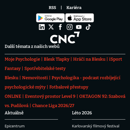
RSS
Kariéra
Další témata z našich webů
Moje Psychologie
Blesk Tlapky
Hráči na Blesku
iSport
Fantasy
Spotřebitelské testy
Blesku
Nemovitosti
Psychologika - podcast rozbíjející
psychologické mýty
Fotbalové přestupy
ONLINE
Eventový prostor Level 9
OKTAGON 92: Szabová
vs. Pudilová
Chance Liga 2026/27
Aktuálně
Léto 2026
Epicentrum
Karlovarský filmový festival