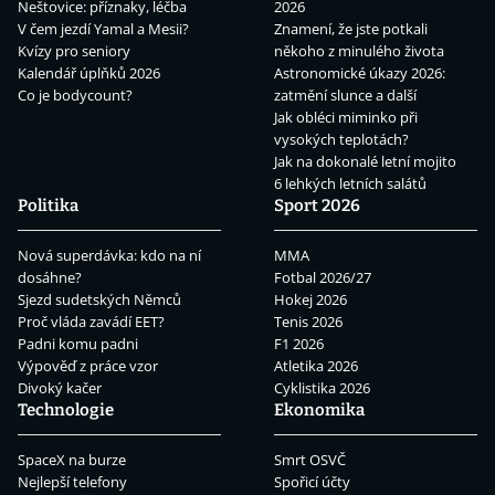
Neštovice: příznaky, léčba
2026
V čem jezdí Yamal a Mesii?
Znamení, že jste potkali
Kvízy pro seniory
někoho z minulého života
Kalendář úplňků 2026
Astronomické úkazy 2026:
Co je bodycount?
zatmění slunce a další
Jak obléci miminko při
vysokých teplotách?
Jak na dokonalé letní mojito
6 lehkých letních salátů
Politika
Sport 2026
Nová superdávka: kdo na ní
MMA
dosáhne?
Fotbal 2026/27
Sjezd sudetských Němců
Hokej 2026
Proč vláda zavádí EET?
Tenis 2026
Padni komu padni
F1 2026
Výpověď z práce vzor
Atletika 2026
Divoký kačer
Cyklistika 2026
Technologie
Ekonomika
SpaceX na burze
Smrt OSVČ
Nejlepší telefony
Spořicí účty