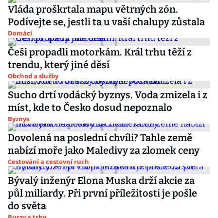
Vláda proškrtala mapu větrných zón.
Podívejte se, jestli ta u vaší chalupy zůstala
Domácí
Češi propadli motorkám. Král trhu těží z
trendu, který jiné děsí
Obchod a služby
Sucho drtí vodácký byznys. Voda zmizela i z
míst, kde to Česko dosud nepoznalo
Byznys
Dovolená na poslední chvíli? Tahle země
nabízí moře jako Maledivy za zlomek ceny
Cestování a cestovní ruch
Bývalý inženýr Elona Muska drží akcie za
půl miliardy. Při první příležitosti je pošle
do světa
Burzy a trhy