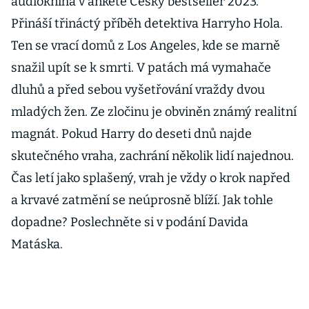
audiokniha v anketě Český bestseller 2023.
Přináší třináctý příběh detektiva Harryho Hola.
Ten se vrací domů z Los Angeles, kde se marně
snažil upít se k smrti. V patách má vymahače
dluhů a před sebou vyšetřování vraždy dvou
mladých žen. Ze zločinu je obviněn známý realitní
magnát. Pokud Harry do deseti dnů najde
skutečného vraha, zachrání několik lidí najednou.
Čas letí jako splašený, vrah je vždy o krok napřed
a krvavé zatmění se neúprosně blíží. Jak tohle
dopadne? Poslechněte si v podání Davida
Matáska.