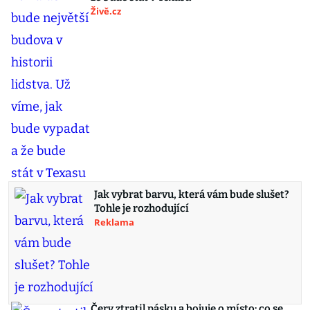
Živě.cz
Jak vybrat barvu, která vám bude slušet?
Tohle je rozhodující
Reklama
Červ ztratil pásku a bojuje o místo: co se