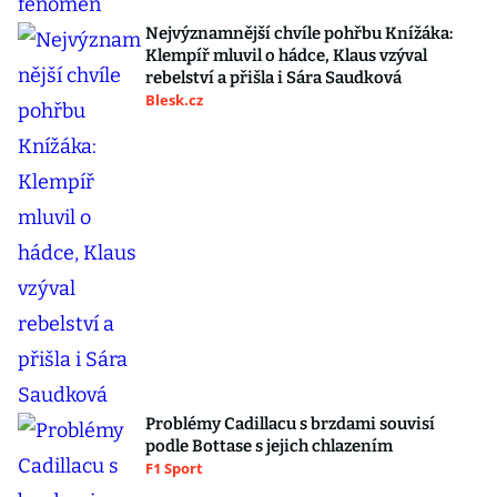
Nejvýznamnější chvíle pohřbu Knížáka:
Klempíř mluvil o hádce, Klaus vzýval
rebelství a přišla i Sára Saudková
Blesk.cz
Problémy Cadillacu s brzdami souvisí
podle Bottase s jejich chlazením
F1 Sport