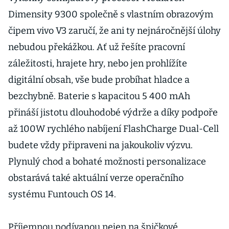
Dimensity 9300 společně s vlastním obrazovým
čipem vivo V3 zaručí, že ani ty nejnáročnější úlohy
nebudou překážkou. Ať už řešíte pracovní
záležitosti, hrajete hry, nebo jen prohlížíte
digitální obsah, vše bude probíhat hladce a
bezchybně. Baterie s kapacitou 5 400 mAh
přináší jistotu dlouhodobé výdrže a díky podpoře
až 100W rychlého nabíjení FlashCharge Dual-Cell
budete vždy připraveni na jakoukoliv výzvu.
Plynulý chod a bohaté možnosti personalizace
obstarává také aktuální verze operačního
systému Funtouch OS 14.
Příjemnou podívanou nejen na špičkové