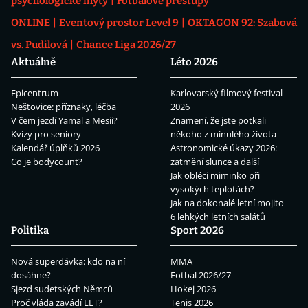
psychologické mýty
Fotbalové přestupy
ONLINE
Eventový prostor Level 9
OKTAGON 92: Szabová
vs. Pudilová
Chance Liga 2026/27
Aktuálně
Léto 2026
Epicentrum
Karlovarský filmový festival
Neštovice: příznaky, léčba
2026
V čem jezdí Yamal a Mesii?
Znamení, že jste potkali
Kvízy pro seniory
někoho z minulého života
Kalendář úplňků 2026
Astronomické úkazy 2026:
Co je bodycount?
zatmění slunce a další
Jak obléci miminko při
vysokých teplotách?
Jak na dokonalé letní mojito
6 lehkých letních salátů
Politika
Sport 2026
Nová superdávka: kdo na ní
MMA
dosáhne?
Fotbal 2026/27
Sjezd sudetských Němců
Hokej 2026
Proč vláda zavádí EET?
Tenis 2026