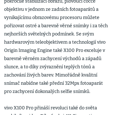
pokročilé stabilizaci obrazu, plovoucí čočce
objektivu v jednom ze zadních fotoaparátů a
vynikajícímu obrazovému procesoru můžete
pořizovat ostré a barevně věrné snímky i za těch
nejhorších světelných podmínek. Se svým
hardwarovým teleobjektivem a technologií vivo
Origin Imaging Engine také X100 Pro exceluje v
barevně věrném zachycení východů a západů
slunce, a to díky zvýraznění teplých tónů a
zachování živých barev. Mimořádně kvalitní
snímač nabídne také přední 32Mpx fotoaparát
pro zachycení dokonalých selfie snímků.
vivo X100 Pro přináší revoluci také do světa