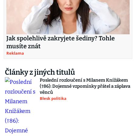
Jak spolehlivě zakryjete šediny? Tohle
musíte znát
Reklama
Články z jiných titulů
Poslední rozloučení s Milanem Knížákem
(†86): Dojemné vzpomínky přátel a záplava
věnců
Blesk politika