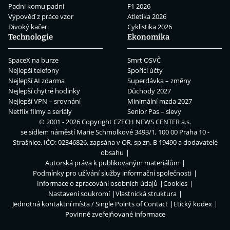
Padni komu padni
F1 2026
Výpověď z práce vzor
Atletika 2026
Divoký kačer
Cyklistika 2026
Technologie
Ekonomika
SpaceX na burze
Smrt OSVČ
Nejlepší telefony
Spořicí účty
Nejlepší AI zdarma
Superdávka – změny
Nejlepší chytré hodinky
Důchody 2027
Nejlepší VPN – srovnání
Minimální mzda 2027
Netflix filmy a seriály
Senior Pas – slevy
© 2001 - 2026 Copyright
CZECH NEWS CENTER a.s.
se sídlem náměstí Marie Schmolkové 3493/1, 100 00 Praha 10 -
Strašnice, IČO: 02346826, zapsána v OR, sp.zn. B 19490 a dodavatelé
obsahu
Autorská práva k publikovaným materiálům
Podmínky pro užívání služby informační společnosti
Informace o zpracování osobních údajů
Cookies
Nastavení soukromí
Vlastnická struktura
Jednotná kontaktní místa / Single Points of Contact
Etický kodex
Povinně zveřejňované informace