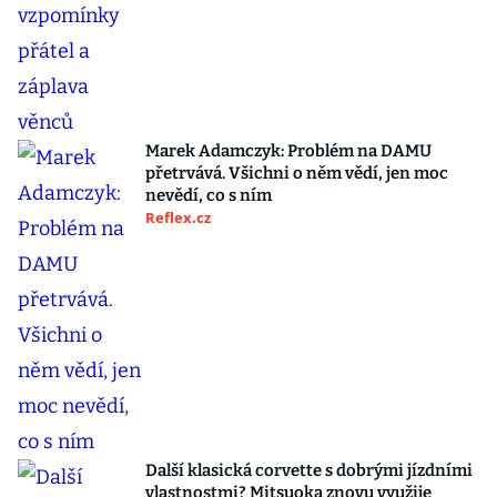
Marek Adamczyk: Problém na DAMU
přetrvává. Všichni o něm vědí, jen moc
nevědí, co s ním
Reflex.cz
Další klasická corvette s dobrými jízdními
vlastnostmi? Mitsuoka znovu využije