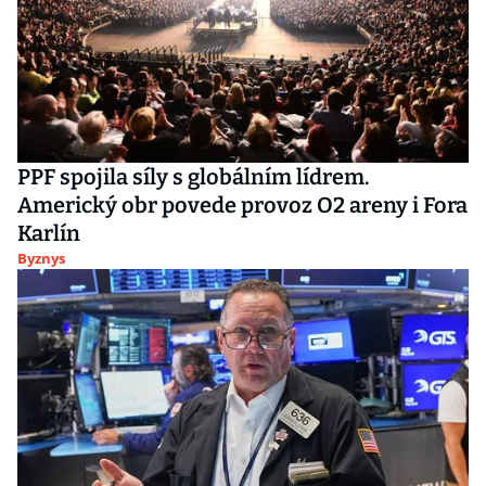
PPF spojila síly s globálním lídrem.
Americký obr povede provoz O2 areny i Fora
Karlín
Byznys