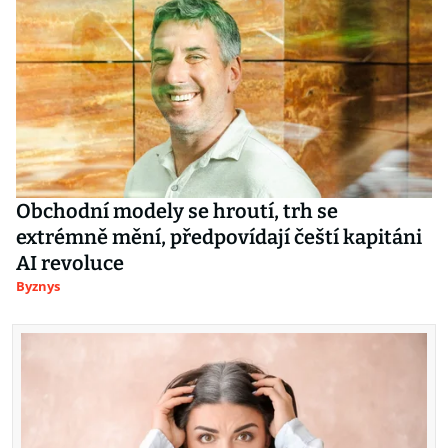
Obchodní modely se hroutí, trh se
extrémně mění, předpovídají čeští kapitáni
AI revoluce
Byznys