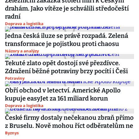
Železniční zakázka století míří k Českým
drahám. Jako vítěze je schválili středočeští
radní
Doprava a logistika
Jedna česká iluze se právě rozpadá. Zelená
transformace je pojistkou proti chaosu
Názory a analýzy
Tekuté zlato opět dostojí své přezdívce.
Zdražení běžné potraviny brzy pocítí i Češi
Potraviny
Obří obchod v letectví. Americké Apollo
kupuje easyJet za 161 miliard korun
Doprava a logistika
České firmy dostaly nečekanou zbraň přímo
z Bruselu. Nově mohou říct odběratelům ne
Byznys