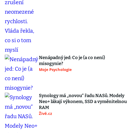
Nenápadný jed: Co je (a co není)
misogynie?
Moje Psychologie
Synology má „novou“ řadu NASů. Modely
Neo+ lákají výkonem, SSD a vyměnitelnou
RAM
Živě.cz