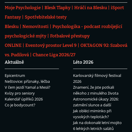
Moje Psychologie
Blesk Tlapky
Hráči na Blesku
iSport
Fantasy
Spotřebitelské testy
Blesku
Nemovitosti
Psychologika - podcast rozbíjející
psychologické mýty
Fotbalové přestupy
ONLINE
Eventový prostor Level 9
OKTAGON 92: Szabová
vs. Pudilová
Chance Liga 2026/27
Aktuálně
Léto 2026
Epicentrum
Karlovarský filmový festival
Neštovice: příznaky, léčba
2026
V čem jezdí Yamal a Mesii?
Znamení, že jste potkali
Kvízy pro seniory
někoho z minulého života
Kalendář úplňků 2026
Astronomické úkazy 2026:
Co je bodycount?
zatmění slunce a další
Jak obléci miminko při
vysokých teplotách?
Jak na dokonalé letní mojito
6 lehkých letních salátů