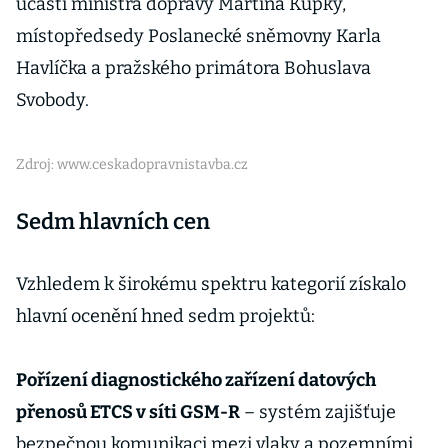
účasti ministra dopravy Martina Kupky,
místopředsedy Poslanecké sněmovny Karla
Havlíčka a pražského primátora Bohuslava
Svobody.
Zdroj: www.ceskadopravnistavba.cz
Sedm hlavních cen
Vzhledem k širokému spektru kategorií získalo
hlavní ocenění hned sedm projektů:
Pořízení diagnostického zařízení datových
přenosů ETCS v síti GSM-R
– systém zajišťuje
bezpečnou komunikaci mezi vlaky a pozemními