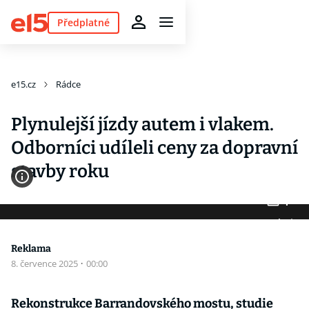
Předplatné
e15.cz
Rádce
Plynulejší jízdy autem i vlakem.
Odborníci udíleli ceny za dopravní
stavby roku
4
Fotogalerie
Reklama
8. července 2025
·
00:00
Rekonstrukce Barrandovského mostu, studie