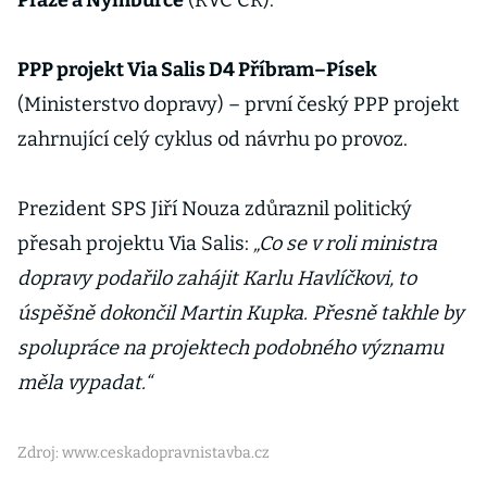
Praze a Nymburce
(ŘVC ČR).
PPP projekt Via Salis D4 Příbram–Písek
(Ministerstvo dopravy) – první český PPP projekt
zahrnující celý cyklus od návrhu po provoz.
Prezident SPS Jiří Nouza zdůraznil politický
přesah projektu Via Salis:
„Co se v roli ministra
dopravy podařilo zahájit Karlu Havlíčkovi, to
úspěšně dokončil Martin Kupka. Přesně takhle by
spolupráce na projektech podobného významu
měla vypadat.“
Zdroj: www.ceskadopravnistavba.cz