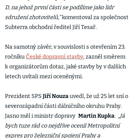
D, na jehož první části se podílíme jako lídr
sdružení zhotovitelů,“
komentoval za společnost
Subterra obchodní ředitel Jiří Tesař.
Na samotný závěr, v souvislosti s otevřením 23.
ročníku
České dopravní stavby
, zazněl směrem
k organizátorům dotaz, jaké stavby by v dalších
letech uvítali mezi oceněnými.
Prezident SPS
Jiří Nouza
uvedl, že už 25 let sní o
severozápadní části dálničního okruhu Prahy.
Jasno měl i ministr dopravy
Martin Kupka
:
„Já
bych tuze rád co nejdříve ocenil Metropolitní
expres pro železniční spojení Prahy a