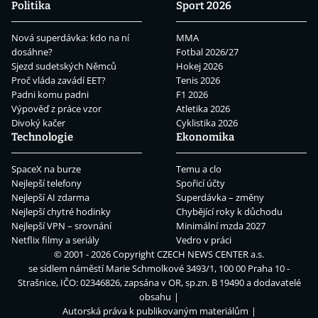
Politika
Sport 2026
Nová superdávka: kdo na ní
MMA
dosáhne?
Fotbal 2026/27
Sjezd sudetských Němců
Hokej 2026
Proč vláda zavádí EET?
Tenis 2026
Padni komu padni
F1 2026
Výpověď z práce vzor
Atletika 2026
Divoký kačer
Cyklistika 2026
Technologie
Ekonomika
SpaceX na burze
Temu a clo
Nejlepší telefony
Spořicí účty
Nejlepší AI zdarma
Superdávka – změny
Nejlepší chytré hodinky
Chybějící roky k důchodu
Nejlepší VPN – srovnání
Minimální mzda 2027
Netflix filmy a seriály
Vedro v práci
© 2001 - 2026 Copyright
CZECH NEWS CENTER a.s.
se sídlem náměstí Marie Schmolkové 3493/1, 100 00 Praha 10 -
Strašnice, IČO: 02346826, zapsána v OR, sp.zn. B 19490 a dodavatelé
obsahu
Autorská práva k publikovaným materiálům