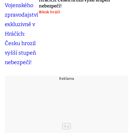
Hráčích: Česku hrozil vyšší stupeň
nebezpečí!
Blesk hráči