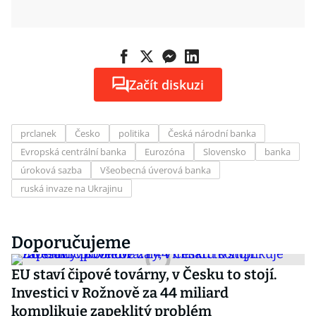
Začít diskuzi
prclanek
Česko
politika
Česká národní banka
Evropská centrální banka
Eurozóna
Slovensko
banka
úroková sazba
Všeobecná úverová banka
ruská invaze na Ukrajinu
Doporučujeme
EU staví čipové továrny, v Česku to stojí.
Investici v Rožnově za 44 miliard
komplikuje zapeklitý problém