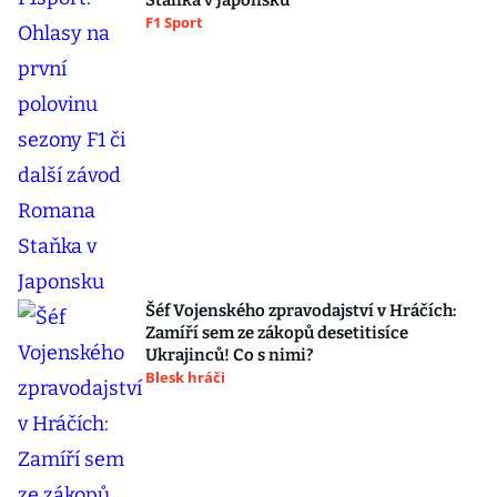
Staňka v Japonsku
F1 Sport
Šéf Vojenského zpravodajství v Hráčích:
Zamíří sem ze zákopů desetitisíce
Ukrajinců! Co s nimi?
Blesk hráči