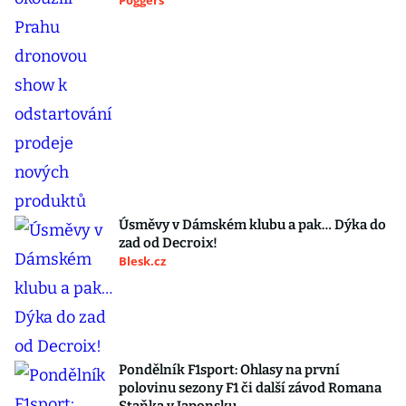
Poggers
Úsměvy v Dámském klubu a pak… Dýka do
zad od Decroix!
Blesk.cz
Pondělník F1sport: Ohlasy na první
polovinu sezony F1 či další závod Romana