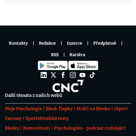
Kontakty
Redakce
Inzerce
Předplatné
RSS
Kariéra
Další témata z našich webů
Moje Psychologie
Blesk Tlapky
Hráči na Blesku
iSport
Fantasy
Spotřebitelské testy
Blesku
Nemovitosti
Psychologika - podcast rozbíjející