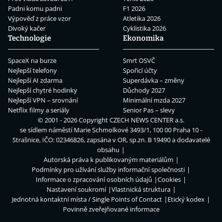
Padni komu padni
F1 2026
Výpověď z práce vzor
Atletika 2026
Divoký kačer
Cyklistika 2026
Technologie
Ekonomika
SpaceX na burze
Smrt OSVČ
Nejlepší telefony
Spořicí účty
Nejlepší AI zdarma
Superdávka – změny
Nejlepší chytré hodinky
Důchody 2027
Nejlepší VPN – srovnání
Minimální mzda 2027
Netflix filmy a seriály
Senior Pas – slevy
© 2001 - 2026 Copyright
CZECH NEWS CENTER a.s.
se sídlem náměstí Marie Schmolkové 3493/1, 100 00 Praha 10 -
Strašnice, IČO: 02346826, zapsána v OR, sp.zn. B 19490 a dodavatelé
obsahu
Autorská práva k publikovaným materiálům
Podmínky pro užívání služby informační společnosti
Informace o zpracování osobních údajů
Cookies
Nastavení soukromí
Vlastnická struktura
Jednotná kontaktní místa / Single Points of Contact
Etický kodex
Povinně zveřejňované informace