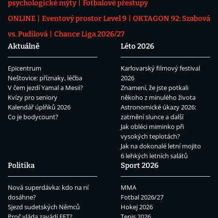
psychologické mýty
Fotbalové přestupy
ONLINE
Eventový prostor Level 9
OKTAGON 92: Szabová
vs. Pudilová
Chance Liga 2026/27
Aktuálně
Léto 2026
Epicentrum
Karlovarský filmový festival
Neštovice: příznaky, léčba
2026
V čem jezdí Yamal a Mesii?
Znamení, že jste potkali
Kvízy pro seniory
někoho z minulého života
Kalendář úplňků 2026
Astronomické úkazy 2026:
Co je bodycount?
zatmění slunce a další
Jak obléci miminko při
vysokých teplotách?
Jak na dokonalé letní mojito
6 lehkých letních salátů
Politika
Sport 2026
Nová superdávka: kdo na ní
MMA
dosáhne?
Fotbal 2026/27
Sjezd sudetských Němců
Hokej 2026
Proč vláda zavádí EET?
Tenis 2026