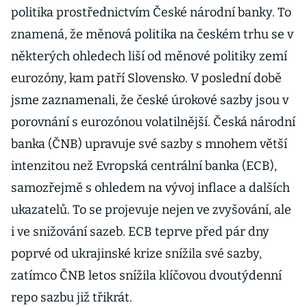
politika prostřednictvím České národní banky. To
znamená, že měnová politika na českém trhu se v
některých ohledech liší od měnové politiky zemí
eurozóny, kam patří Slovensko. V poslední době
jsme zaznamenali, že české úrokové sazby jsou v
porovnání s eurozónou volatilnější. Česká národní
banka (ČNB) upravuje své sazby s mnohem větší
intenzitou než Evropská centrální banka (ECB),
samozřejmě s ohledem na vývoj inflace a dalších
ukazatelů. To se projevuje nejen ve zvyšování, ale
i ve snižování sazeb. ECB teprve před pár dny
poprvé od ukrajinské krize snížila své sazby,
zatímco ČNB letos snížila klíčovou dvoutýdenní
repo sazbu již třikrát.