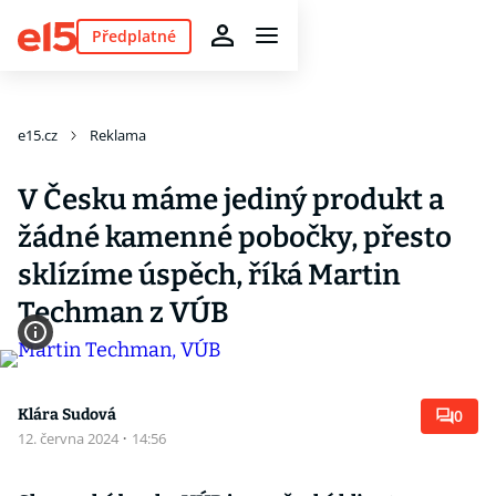
Předplatné
e15.cz
Reklama
V Česku máme jediný produkt a
žádné kamenné pobočky, přesto
sklízíme úspěch, říká Martin
Techman z VÚB
Klára Sudová
0
12. června 2024
·
14:56