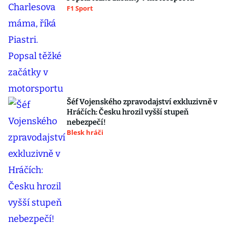
F1 Sport
Šéf Vojenského zpravodajství exkluzivně v
Hráčích: Česku hrozil vyšší stupeň
nebezpečí!
Blesk hráči