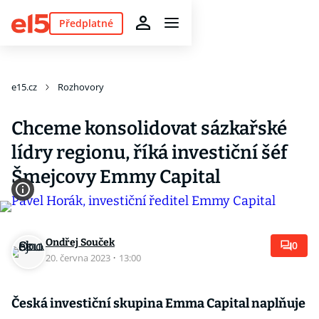
Předplatné
e15.cz
Rozhovory
Chceme konsolidovat sázkařské
lídry regionu, říká investiční šéf
Šmejcovy Emmy Capital
Ondřej Souček
0
20. června 2023
·
13:00
Česká investiční skupina Emma Capital naplňuje