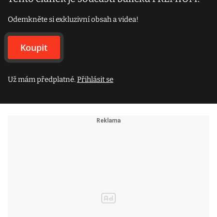
Odemkněte si exkluzivní obsah a videa!
Koupit
Už mám předplatné.
Přihlásit se