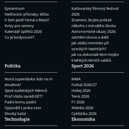
Epicentrum
Karlovarský filmový festival
Neštovice: příznaky, léčba
2026
V čem jezdí Yamal a Mesii?
Znamení, že jste potkali
Kvízy pro seniory
někoho z minulého života
Kalendář úplňků 2026
Astronomické úkazy 2026:
Co je bodycount?
zatmění slunce a další
Jak obléci miminko při
vysokých teplotách?
Jak na dokonalé letní mojito
6 lehkých letních salátů
Politika
Sport 2026
Nová superdávka: kdo na ní
MMA
dosáhne?
Fotbal 2026/27
Sjezd sudetských Němců
Hokej 2026
Proč vláda zavádí EET?
Tenis 2026
Padni komu padni
F1 2026
Výpověď z práce vzor
Atletika 2026
Divoký kačer
Cyklistika 2026
Technologie
Ekonomika