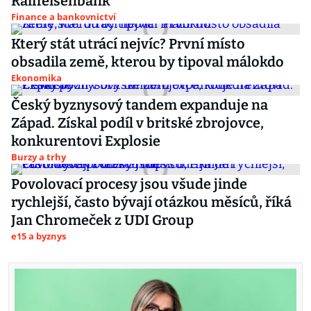
Raiffeisenbank
Finance a bankovnictví
Který stát utrácí nejvíc? První místo
obsadila země, kterou by tipoval málokdo
Ekonomika
Český byznysový tandem expanduje na
Západ. Získal podíl v britské zbrojovce,
konkurentovi Explosie
Burzy a trhy
Povolovací procesy jsou všude jinde
rychlejší, často bývají otázkou měsíců, říká
Jan Chromeček z UDI Group
e15 a byznys