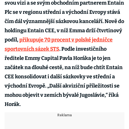
svou vizi a se svým obchodním partnerem Entain
Plc se v regionu střední a východní Evropy stává
čím dál významnější sázkovou kanceláří. Nově do
holdingu Entain CEE, v níž Emma drží čtvrtinový
podíl,
přikupuje 70 procent v polské jedničce
sportovních sázek STS
. Podle investičního
ředitele Emmy Capital Pavla Horáka je to jen
začátek na dlouhé cestě, na níž bude chtít Entain
CEE konsolidovat i další sázkovky ve střední a
východní Evropě. „Další akviziční příležitosti se
mohou objevit v zemích bývalé Jugoslávie,“ říká
Horák.