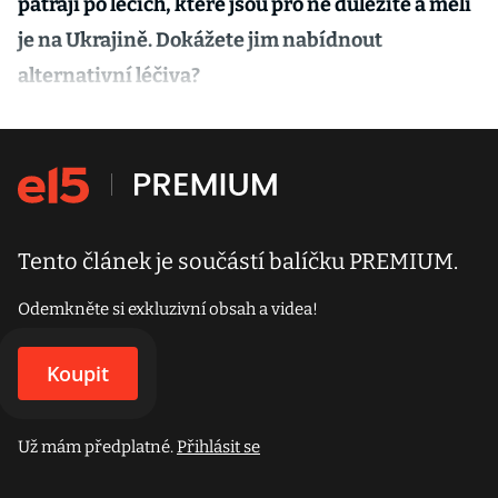
pátrají po lécích, které jsou pro ně důležité a měli
dodávky
je na Ukrajině. Dokážete jim nabídnout
alternativní léčiva?
Tento článek je součástí balíčku PREMIUM.
Odemkněte si exkluzivní obsah a videa!
Koupit
Už mám předplatné.
Přihlásit se