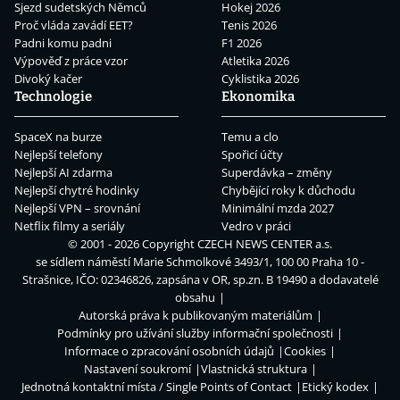
Sjezd sudetských Němců
Hokej 2026
Proč vláda zavádí EET?
Tenis 2026
Padni komu padni
F1 2026
Výpověď z práce vzor
Atletika 2026
Divoký kačer
Cyklistika 2026
Technologie
Ekonomika
SpaceX na burze
Temu a clo
Nejlepší telefony
Spořicí účty
Nejlepší AI zdarma
Superdávka – změny
Nejlepší chytré hodinky
Chybějící roky k důchodu
Nejlepší VPN – srovnání
Minimální mzda 2027
Netflix filmy a seriály
Vedro v práci
© 2001 - 2026 Copyright
CZECH NEWS CENTER a.s.
se sídlem náměstí Marie Schmolkové 3493/1, 100 00 Praha 10 -
Strašnice, IČO: 02346826, zapsána v OR, sp.zn. B 19490 a dodavatelé
obsahu
Autorská práva k publikovaným materiálům
Podmínky pro užívání služby informační společnosti
Informace o zpracování osobních údajů
Cookies
Nastavení soukromí
Vlastnická struktura
Jednotná kontaktní místa / Single Points of Contact
Etický kodex