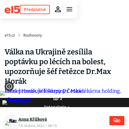
Předplatné
e15.cz
Rozhovory
Válka na Ukrajině zesílila
poptávku po lécích na bolest,
upozorňuje šéf řetězce Dr.Max
Horák
2
Fotogalerie
Anna Křížková
0
14. dubna 2022
·
08:15