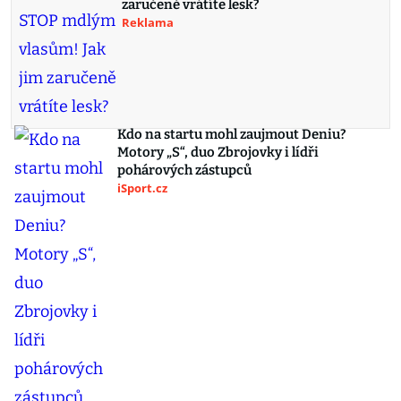
zaručeně vrátíte lesk?
Reklama
Kdo na startu mohl zaujmout Deniu?
Motory „S“, duo Zbrojovky i lídři
pohárových zástupců
iSport.cz