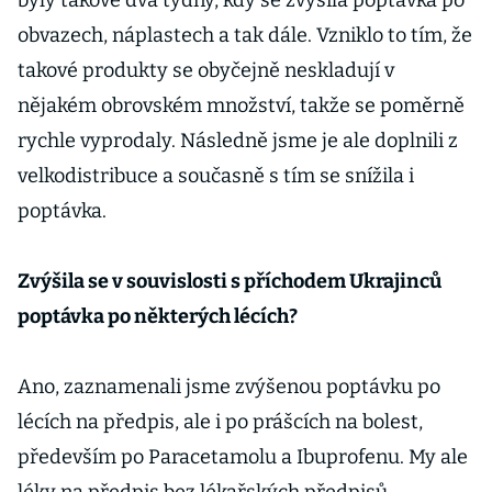
byly takové dva týdny, kdy se zvýšila poptávka po
obvazech, náplastech a tak dále. Vzniklo to tím, že
takové produkty se obyčejně neskladují v
nějakém obrovském množství, takže se poměrně
rychle vyprodaly. Následně jsme je ale doplnili z
velkodistribuce a současně s tím se snížila i
poptávka.
Zvýšila se v souvislosti s příchodem Ukrajinců
poptávka po některých lécích?
Ano, zaznamenali jsme zvýšenou poptávku po
lécích na předpis, ale i po prášcích na bolest,
především po Paracetamolu a Ibuprofenu. My ale