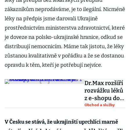
léky na předpis bez lékařských předpisů
zákazníkům neprodáváme, je to ilegální. Nicméně
léky na předpis jsme darovali Ukrajině
prostřednictvím ministerstva zdravotnictví, které
je doveze na polsko-ukrajinské hranice, odkud se
distribuují nemocnicím. Máme tak jistotu, že léky
zůstanou kvalitativně v pořádku a že se dostanou
opravdu k těm, kteří je potřebují nejvíce.
Dr.Max rozšíří
rozvážku léků
z e-shopu do
Brna a
Obchod a služby
Ostravy. Zboží
budou vozit
V Česku se stává, že ukrajinští uprchlíci marně
elektrické