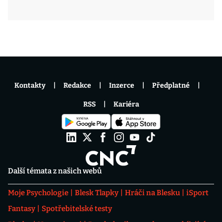
Kontakty
Redakce
Inzerce
Předplatné
RSS
Kariéra
Další témata z našich webů
Moje Psychologie
Blesk Tlapky
Hráči na Blesku
iSport
Fantasy
Spotřebitelské testy