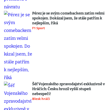
Pérez je se svým comebackem zatím velmi
spokojen. Dokázal jsem, že stále patřím k
nejlepším, říká
F1 Sport
Šéf Vojenského zpravodajství exkluzivně v
Hráčích: Česku hrozil vyšší stupeň
nebezpečí!
Blesk hráči