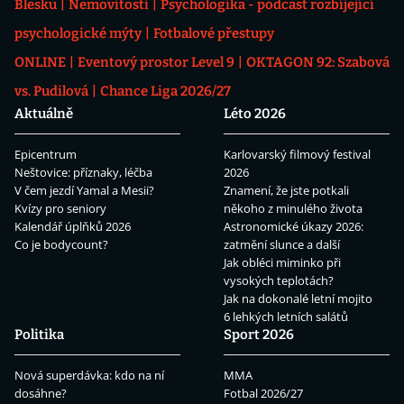
Blesku
Nemovitosti
Psychologika - podcast rozbíjející
psychologické mýty
Fotbalové přestupy
ONLINE
Eventový prostor Level 9
OKTAGON 92: Szabová
vs. Pudilová
Chance Liga 2026/27
Aktuálně
Léto 2026
Epicentrum
Karlovarský filmový festival
Neštovice: příznaky, léčba
2026
V čem jezdí Yamal a Mesii?
Znamení, že jste potkali
Kvízy pro seniory
někoho z minulého života
Kalendář úplňků 2026
Astronomické úkazy 2026:
Co je bodycount?
zatmění slunce a další
Jak obléci miminko při
vysokých teplotách?
Jak na dokonalé letní mojito
6 lehkých letních salátů
Politika
Sport 2026
Nová superdávka: kdo na ní
MMA
dosáhne?
Fotbal 2026/27