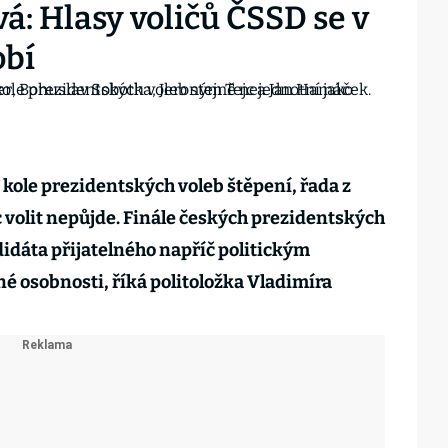
á: Hlasy voličů ČSSD se v
obí
kole prezidentských voleb štěpení, řada z
volit nepůjde. Finále českých prezidentských
idáta přijatelného napříč politickým
é osobnosti, říká politoložka Vladimíra