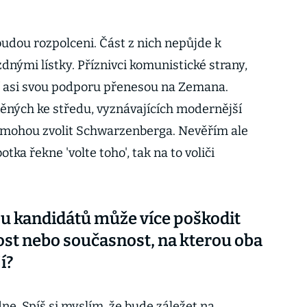
budou rozpolceni. Část z nich nepůjde k
zdnými lístky. Příznivci komunistické strany,
yní asi svou podporu přenesou na Zemana.
něných ke středu, vyznávajících modernější
, mohou zvolit Schwarzenberga. Nevěřím ale
ka řekne 'volte toho', tak na to voliči
ou kandidátů může více poškodit
ost nebo současnost, na kterou oba
í?
dne. Spíš si myslím, že bude záležet na