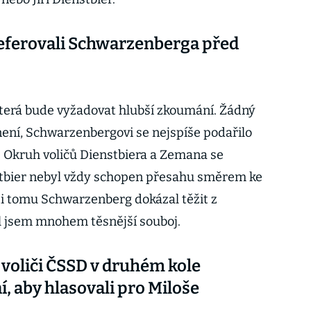
preferovali Schwarzenberga před
která bude vyžadovat hlubší zkoumání. Žádný
ení, Schwarzenbergovi se nejspíše podařilo
ů. Okruh voličů Dienstbiera a Zemana se
stbier nebyl vždy schopen přesahu směrem ke
i tomu Schwarzenberg dokázal těžit z
l jsem mnohem těsnější souboj.
 voliči ČSSD v druhém kole
, aby hlasovali pro Miloše