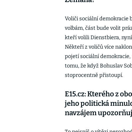
Voliči sociální demokracie 
volbám, část bude volit prá
kteří volili Dienstbiera, n
Někteří z voličů více naklo
pojetí sociální demokracie
tomu, že když Bohuslav Sobot
stoprocentně přistoupí.
E15.cz: Kterého z ob
jeho politická minul
navzájem upozorňuj
To nejspíš o vítězi nerozho