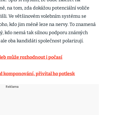
, na tom, zda dokážou potenciální voliče
řišli. Ve většinovém volebním systému se
 toho, kdo jim méně leze na nervy. To znamená
ný, kdo nemá tak silnou podporu známých
ale oba kandidáti společnost polarizují.
leb může rozhodnout i počasí
od komponování, přivítal ho potlesk