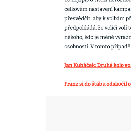
celkovém nastavení kampaně
přesvědčit, aby k volbám p
předpokládá, že voliči volí
někoho, kdo je méně výraz
osobností. V tomto případě 
Jan Kubáček: Druhé kolo vo
Franz si do štábu odskočil 