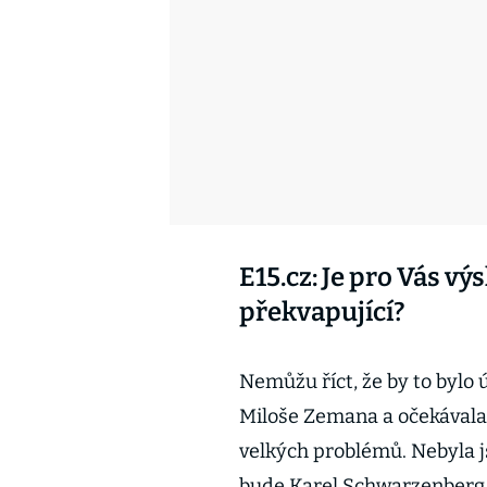
E15.cz: Je pro Vás vý
překvapující?
Nemůžu říct, že by to bylo 
Miloše Zemana a očekávala 
velkých problémů. Nebyla j
bude Karel Schwarzenberg n