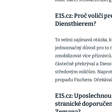
E15.cz: Proč voliči 
Dienstbierem?
To velmi zajímavá otázka, 
jednoznačný důvod pro to n
zmobilizovat více příznivc
částečně překrýval a Dien
středovým voličům. Naprot
propadu Fischera. Očekáva
E15.cz: Uposlechnou
stranické doporučení
Zemana?