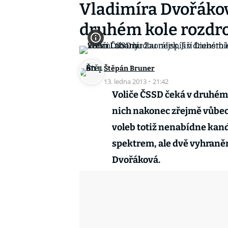
Vladimíra Dvořákov
druhém kole rozdr
Štěpán Bruner
13. ledna 2013
·
21:42
Voliče ČSSD čeká v druhém 
nich nakonec zřejmě vůbec 
voleb totiž nenabídne kand
spektrem, ale dvě vyhraněn
Dvořáková.