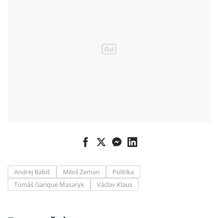
Freedom
House
Andrej Babiš
Miloš Zeman
Politika
Tomáš Garique Masaryk
Václav Klaus