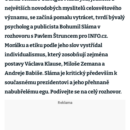
největších novodobých myslitelů celosvětového
významu, se začíná pomalu vytrácet, tvrdí bývalý
psycholog a publicista Bohumil Sláma v
rozhovoru s Pavlem Štruncem pro INFO.cz.
Morálku a etiku podle jeho slov vystřídal
individualismus, který zosobňují zejména
postavy Václava Klause, Miloše Zemana a
Andreje Babiše. Sláma je kritický především k
současnému prezidentovi a jeho přehnaně
nabubřelému egu. Podívejte se na celý rozhovor.