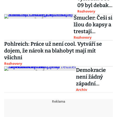
09 byl debakl,
straně chybí
Rozhovory
Šmucler: Češi si
každodenní
lžou do kapsy a
politický
trestají
provoz, říká
chudáky,
Rozhovory
Miroslav
Pohlreich: Práce už není cool. Vytváří se
vytváříme
Kalousek
dojem, že nárok na blahobyt mají mít
komunistickou
všichni
společnost
Rozhovory
Demokracie
není žádný
západní
konstrukt, je
Archiv
to univerzální
princip, říká
ředitel