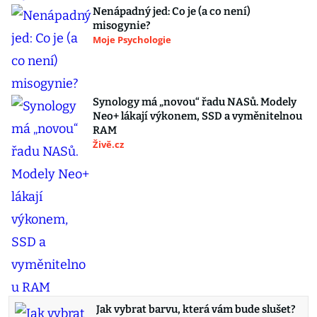
Nenápadný jed: Co je (a co není)
misogynie?
Moje Psychologie
Synology má „novou“ řadu NASů. Modely
Neo+ lákají výkonem, SSD a vyměnitelnou
RAM
Živě.cz
Jak vybrat barvu, která vám bude slušet?