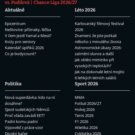
vs. Pudilová
Chance Liga 2026/27
Aktuálně
Léto 2026
Epicentrum
Karlovarský filmový festival
Neštovice: příznaky, léčba
2026
V čem jezdí Yamal a Mesii?
Znamení, že jste potkali
Kvízy pro seniory
někoho z minulého života
Kalendář úplňků 2026
Astronomické úkazy 2026:
Co je bodycount?
zatmění slunce a další
Jak obléci miminko při
vysokých teplotách?
Jak na dokonalé letní mojito
6 lehkých letních salátů
Politika
Sport 2026
Nová superdávka: kdo na ní
MMA
dosáhne?
Fotbal 2026/27
Sjezd sudetských Němců
Hokej 2026
Proč vláda zavádí EET?
Tenis 2026
Padni komu padni
F1 2026
Výpověď z práce vzor
Atletika 2026
Divoký kačer
Cyklistika 2026