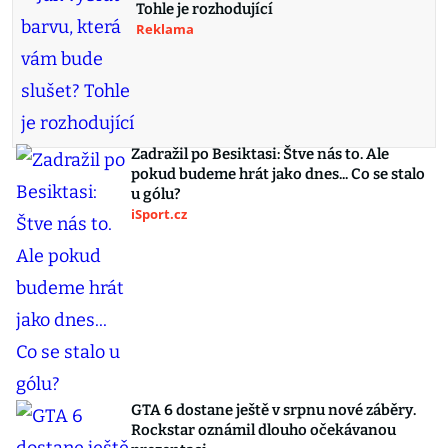
Tohle je rozhodující
Reklama
Zadražil po Besiktasi: Štve nás to. Ale
pokud budeme hrát jako dnes... Co se stalo
u gólu?
iSport.cz
GTA 6 dostane ještě v srpnu nové záběry.
Rockstar oznámil dlouho očekávanou