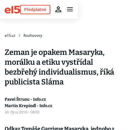
Předplatné
e15.cz
Rozhovory
Zeman je opakem Masaryka,
morálku a etiku vystřídal
bezbřehý individualismus, říká
publicista Sláma
Pavel Štrunc - Info.cz
Martin Krepindl - Info.cz
30. října 2018
·
08:00
Odkaz Tomáše Garrigue Masaryka, jednoho z