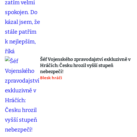
Šéf Vojenského zpravodajství exkluzivně v
Hráčích: Česku hrozil vyšší stupeň
nebezpečí!
Blesk hráči