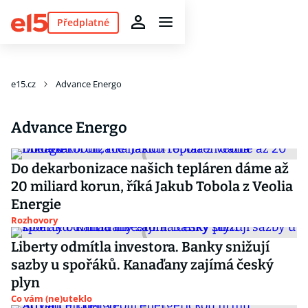
Předplatné
e15.cz
Advance Energo
Advance Energo
Do dekarbonizace našich tepláren dáme až
20 miliard korun, říká Jakub Tobola z Veolia
Energie
Rozhovory
Liberty odmítla investora. Banky snižují
sazby u spořáků. Kanaďany zajímá český
plyn
Co vám (ne)uteklo