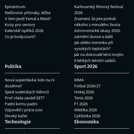
Epicentrum
Karlovarský filmový festival
Neštovice: příznaky, léčba
2026
V čem jezdí Yamal a Mesii?
Znamení, že jste potkali
Kvízy pro seniory
někoho z minulého života
Kalendář úplňků 2026
Astronomické úkazy 2026:
Co je bodycount?
zatmění slunce a další
Jak obléci miminko při
vysokých teplotách?
Jak na dokonalé letní mojito
6 lehkých letních salátů
Politika
Sport 2026
Nová superdávka: kdo na ní
MMA
dosáhne?
Fotbal 2026/27
Sjezd sudetských Němců
Hokej 2026
Proč vláda zavádí EET?
Tenis 2026
Padni komu padni
F1 2026
Výpověď z práce vzor
Atletika 2026
Divoký kačer
Cyklistika 2026
Technologie
Ekonomika