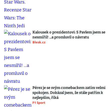
Kalousek o prezidentovi: S Pavlem jsem se
nesmířil! ...a promluvil o návratu
Blesk.cz
Pérez je se svým comebackem zatím velmi
spokojen. Dokázal jsem, že stále patřím k
nejlepším, říká
F1 Sport