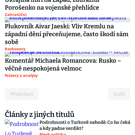
Porošenko na vojenské přehlídce
Zahraniční
Plukovník Aivar Jaeski: Vliv Kremlu na
západní dění přeceňujeme, často škodí sám
sobě
Rozhovory
Komentář Michaela Romancova: Rusko –
věčně nespokojená velmoc
Názory a analýzy
Předchozí
Další
Články z jiných titulů
Podrobnosti o Turkově nehodě: Co ho čeká
a kdy padne verdikt?
Blesk politika