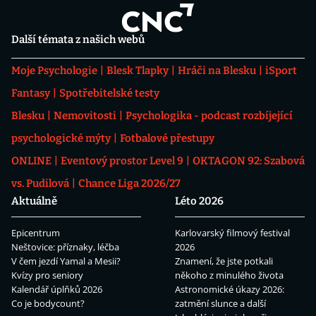
Další témata z našich webů
Moje Psychologie
Blesk Tlapky
Hráči na Blesku
iSport
Fantasy
Spotřebitelské testy
Blesku
Nemovitosti
Psychologika - podcast rozbíjející
psychologické mýty
Fotbalové přestupy
ONLINE
Eventový prostor Level 9
OKTAGON 92: Szabová
vs. Pudilová
Chance Liga 2026/27
Aktuálně
Léto 2026
Epicentrum
Karlovarský filmový festival
Neštovice: příznaky, léčba
2026
V čem jezdí Yamal a Mesii?
Znamení, že jste potkali
Kvízy pro seniory
někoho z minulého života
Kalendář úplňků 2026
Astronomické úkazy 2026:
Co je bodycount?
zatmění slunce a další