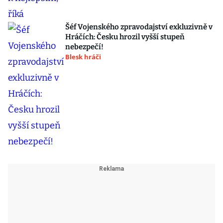
Šéf Vojenského zpravodajství exkluzivně v
Hráčích: Česku hrozil vyšší stupeň
nebezpečí!
Blesk hráči