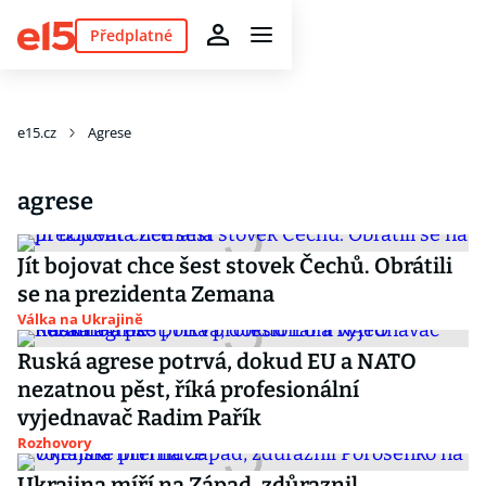
Předplatné
e15.cz
Agrese
agrese
Jít bojovat chce šest stovek Čechů. Obrátili
se na prezidenta Zemana
Válka na Ukrajině
Ruská agrese potrvá, dokud EU a NATO
nezatnou pěst, říká profesionální
vyjednavač Radim Pařík
Rozhovory
Ukrajina míří na Západ, zdůraznil