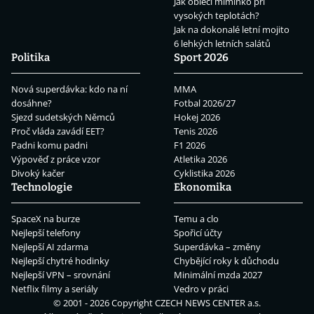
Jak obléci miminko při
vysokých teplotách?
Jak na dokonalé letní mojito
6 lehkých letních salátů
Politika
Sport 2026
Nová superdávka: kdo na ní
MMA
dosáhne?
Fotbal 2026/27
Sjezd sudetských Němců
Hokej 2026
Proč vláda zavádí EET?
Tenis 2026
Padni komu padni
F1 2026
Výpověď z práce vzor
Atletika 2026
Divoký kačer
Cyklistika 2026
Technologie
Ekonomika
SpaceX na burze
Temu a clo
Nejlepší telefony
Spořicí účty
Nejlepší AI zdarma
Superdávka – změny
Nejlepší chytré hodinky
Chybějící roky k důchodu
Nejlepší VPN – srovnání
Minimální mzda 2027
Netflix filmy a seriály
Vedro v práci
© 2001 - 2026 Copyright
CZECH NEWS CENTER a.s.