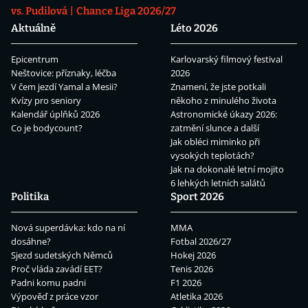
vs. Pudilová
Chance Liga 2026/27
Aktuálně
Léto 2026
Epicentrum
Karlovarský filmový festival
Neštovice: příznaky, léčba
2026
V čem jezdí Yamal a Mesii?
Znamení, že jste potkali
Kvízy pro seniory
někoho z minulého života
Kalendář úplňků 2026
Astronomické úkazy 2026:
Co je bodycount?
zatmění slunce a další
Jak obléci miminko při
vysokých teplotách?
Jak na dokonalé letní mojito
6 lehkých letních salátů
Politika
Sport 2026
Nová superdávka: kdo na ní
MMA
dosáhne?
Fotbal 2026/27
Sjezd sudetských Němců
Hokej 2026
Proč vláda zavádí EET?
Tenis 2026
Padni komu padni
F1 2026
Výpověď z práce vzor
Atletika 2026