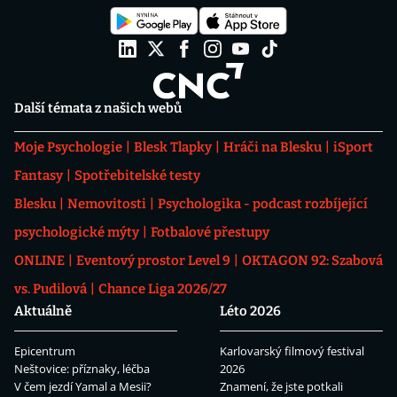
Další témata z našich webů
Moje Psychologie
Blesk Tlapky
Hráči na Blesku
iSport
Fantasy
Spotřebitelské testy
Blesku
Nemovitosti
Psychologika - podcast rozbíjející
psychologické mýty
Fotbalové přestupy
ONLINE
Eventový prostor Level 9
OKTAGON 92: Szabová
vs. Pudilová
Chance Liga 2026/27
Aktuálně
Léto 2026
Epicentrum
Karlovarský filmový festival
Neštovice: příznaky, léčba
2026
V čem jezdí Yamal a Mesii?
Znamení, že jste potkali