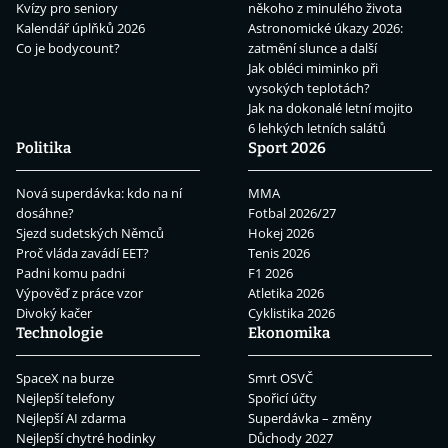
Kvízy pro seniory
někoho z minulého života
Kalendář úplňků 2026
Astronomické úkazy 2026:
Co je bodycount?
zatmění slunce a další
Jak obléci miminko při
vysokých teplotách?
Jak na dokonalé letní mojito
6 lehkých letních salátů
Politika
Sport 2026
Nová superdávka: kdo na ní
MMA
dosáhne?
Fotbal 2026/27
Sjezd sudetských Němců
Hokej 2026
Proč vláda zavádí EET?
Tenis 2026
Padni komu padni
F1 2026
Výpověď z práce vzor
Atletika 2026
Divoký kačer
Cyklistika 2026
Technologie
Ekonomika
SpaceX na burze
Smrt OSVČ
Nejlepší telefony
Spořicí účty
Nejlepší AI zdarma
Superdávka – změny
Nejlepší chytré hodinky
Důchody 2027