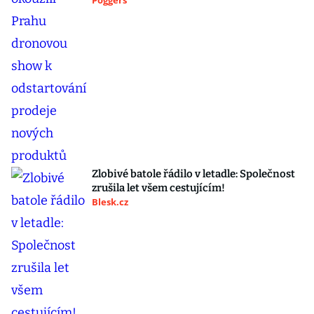
Poggers
Zlobivé batole řádilo v letadle: Společnost
zrušila let všem cestujícím!
Blesk.cz