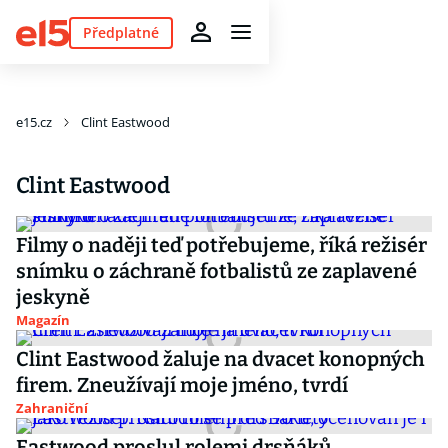
Předplatné
e15.cz
Clint Eastwood
Clint Eastwood
Filmy o naději teď potřebujeme, říká režisér
snímku o záchraně fotbalistů ze zaplavené
jeskyně
Magazín
Clint Eastwood žaluje na dvacet konopných
firem. Zneužívají moje jméno, tvrdí
Zahraniční
Eastwood proslul rolemi drsňáků,