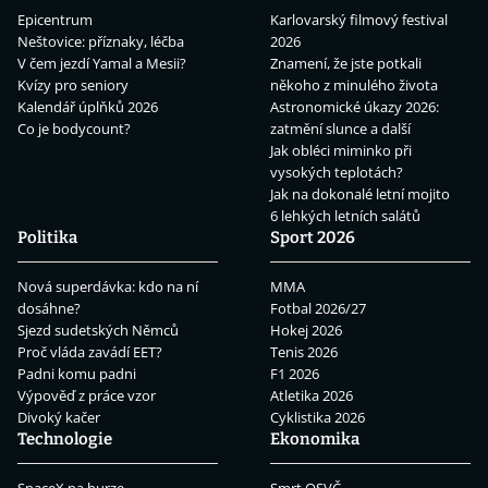
Epicentrum
Karlovarský filmový festival
Neštovice: příznaky, léčba
2026
V čem jezdí Yamal a Mesii?
Znamení, že jste potkali
Kvízy pro seniory
někoho z minulého života
Kalendář úplňků 2026
Astronomické úkazy 2026:
Co je bodycount?
zatmění slunce a další
Jak obléci miminko při
vysokých teplotách?
Jak na dokonalé letní mojito
6 lehkých letních salátů
Politika
Sport 2026
Nová superdávka: kdo na ní
MMA
dosáhne?
Fotbal 2026/27
Sjezd sudetských Němců
Hokej 2026
Proč vláda zavádí EET?
Tenis 2026
Padni komu padni
F1 2026
Výpověď z práce vzor
Atletika 2026
Divoký kačer
Cyklistika 2026
Technologie
Ekonomika