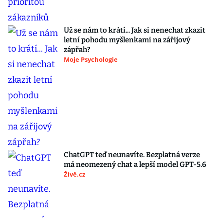
Už se nám to krátí... Jak si nenechat zkazit
letní pohodu myšlenkami na zářijový
zápřah?
Moje Psychologie
ChatGPT teď neunavíte. Bezplatná verze
má neomezený chat a lepší model GPT-5.6
Živě.cz