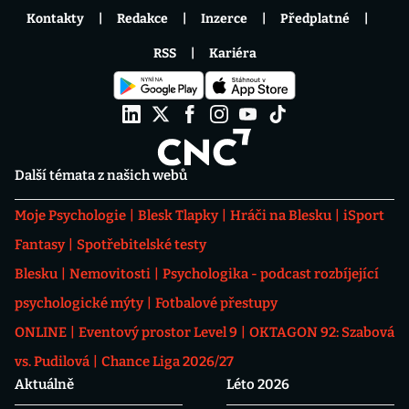
Kontakty
Redakce
Inzerce
Předplatné
RSS
Kariéra
Další témata z našich webů
Moje Psychologie
Blesk Tlapky
Hráči na Blesku
iSport
Fantasy
Spotřebitelské testy
Blesku
Nemovitosti
Psychologika - podcast rozbíjející
psychologické mýty
Fotbalové přestupy
ONLINE
Eventový prostor Level 9
OKTAGON 92: Szabová
vs. Pudilová
Chance Liga 2026/27
Aktuálně
Léto 2026