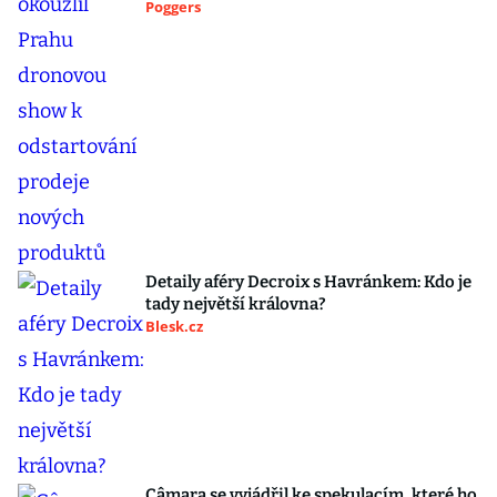
Poggers
Detaily aféry Decroix s Havránkem: Kdo je
tady největší královna?
Blesk.cz
Câmara se vyjádřil ke spekulacím, které ho