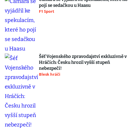
pojí se sedačkou u Haasu
F1 Sport
Šéf Vojenského zpravodajství exkluzivně v
Hráčích: Česku hrozil vyšší stupeň
nebezpečí!
Blesk hráči