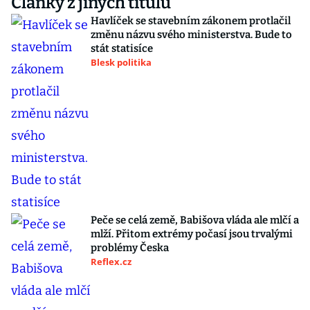
Články z jiných titulů
Havlíček se stavebním zákonem protlačil
změnu názvu svého ministerstva. Bude to
stát statisíce
Blesk politika
Peče se celá země, Babišova vláda ale mlčí a
mlží. Přitom extrémy počasí jsou trvalými
problémy Česka
Reflex.cz