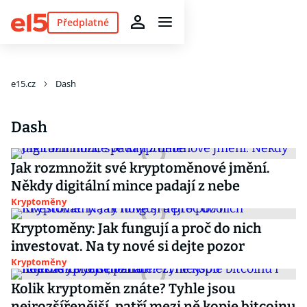
Předplatné
e15.cz
Dash
Dash
Jak rozmnožit své kryptoměnové jmění.
Někdy digitální mince padají z nebe
Kryptoměny
Kryptoměny: Jak fungují a proč do nich
investovat. Na ty nové si dejte pozor
Kryptoměny
Kolik kryptoměn znáte? Tyhle jsou
nejrozšířenější, patří mezi ně kopie bitcoinu