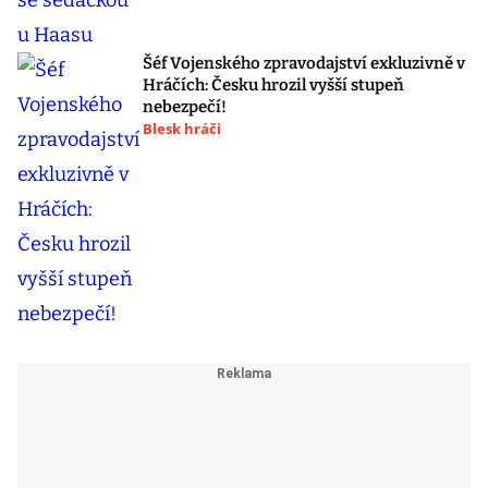
Šéf Vojenského zpravodajství exkluzivně v
Hráčích: Česku hrozil vyšší stupeň
nebezpečí!
Blesk hráči