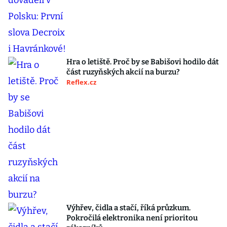
Hra o letiště. Proč by se Babišovi hodilo dát
část ruzyňských akcií na burzu?
Reflex.cz
Výhřev, čidla a stačí, říká průzkum.
Pokročilá elektronika není prioritou