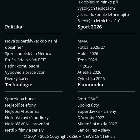
Jak obléci miminko při
vysokých teplotách?
Jak na dokonalé letní mojito
6 lehkých letních salátů
Politika
Sport 2026
Nová superdávka: kdo na ní
MMA
dosáhne?
Fotbal 2026/27
Sjezd sudetských Němců
Hokej 2026
Proč vláda zavádí EET?
Tenis 2026
Padni komu padni
F1 2026
Výpověď z práce vzor
Atletika 2026
Divoký kačer
Cyklistika 2026
Technologie
Ekonomika
SpaceX na burze
Smrt OSVČ
Nejlepší telefony
Spořicí účty
Nejlepší AI zdarma
Superdávka – změny
Nejlepší chytré hodinky
Důchody 2027
Nejlepší VPN – srovnání
Minimální mzda 2027
Netflix filmy a seriály
Senior Pas – slevy
© 2001 - 2026 Copyright
CZECH NEWS CENTER a.s.