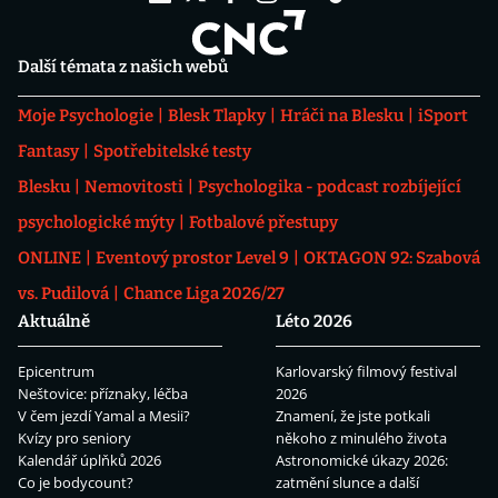
Další témata z našich webů
Moje Psychologie
Blesk Tlapky
Hráči na Blesku
iSport
Fantasy
Spotřebitelské testy
Blesku
Nemovitosti
Psychologika - podcast rozbíjející
psychologické mýty
Fotbalové přestupy
ONLINE
Eventový prostor Level 9
OKTAGON 92: Szabová
vs. Pudilová
Chance Liga 2026/27
Aktuálně
Léto 2026
Epicentrum
Karlovarský filmový festival
Neštovice: příznaky, léčba
2026
V čem jezdí Yamal a Mesii?
Znamení, že jste potkali
Kvízy pro seniory
někoho z minulého života
Kalendář úplňků 2026
Astronomické úkazy 2026:
Co je bodycount?
zatmění slunce a další