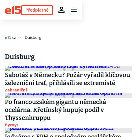
Předplatné
e15.cz
Duisburg
Duisburg
Sabotáž v Německu? Požár vyřadil klíčovou
železniční trať, přihlásili se extremisté
Zahraniční
Po francouzském gigantu německá
ocelárna. Křetínský kupuje podíl v
Thyssenkruppu
Byznys
Jednáme s EPH o společném ocelářském