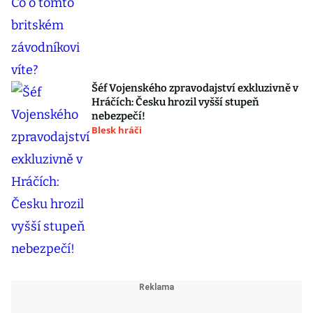
Šéf Vojenského zpravodajství exkluzivně v
Hráčích: Česku hrozil vyšší stupeň
nebezpečí!
Blesk hráči