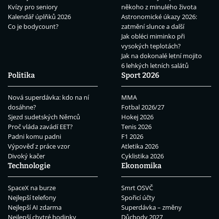
Kvízy pro seniory
někoho z minulého života
Kalendář úplňků 2026
Astronomické úkazy 2026:
Co je bodycount?
zatmění slunce a další
Jak obléci miminko při
vysokých teplotách?
Jak na dokonalé letní mojito
6 lehkých letních salátů
Politika
Sport 2026
Nová superdávka: kdo na ní
MMA
dosáhne?
Fotbal 2026/27
Sjezd sudetských Němců
Hokej 2026
Proč vláda zavádí EET?
Tenis 2026
Padni komu padni
F1 2026
Výpověď z práce vzor
Atletika 2026
Divoký kačer
Cyklistika 2026
Technologie
Ekonomika
SpaceX na burze
Smrt OSVČ
Nejlepší telefony
Spořicí účty
Nejlepší AI zdarma
Superdávka – změny
Nejlepší chytré hodinky
Důchody 2027