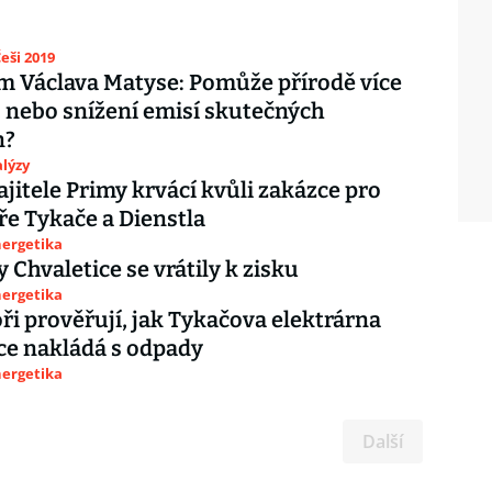
eši 2019
 Václava Matyse: Pomůže přírodě více
, nebo snížení emisí skutečných
n?
lýzy
jitele Primy krvácí kvůli zakázce pro
ře Tykače a Dienstla
nergetika
 Chvaletice se vrátily k zisku
nergetika
ři prověřují, jak Tykačova elektrárna
ce nakládá s odpady
nergetika
Další