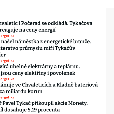
valetic i Počerad se odkládá. Tykačova
reaguje na ceny energií
nergetika
 našel náměstka z energetické branže.
terstvo průmyslu míří Tykačův
er
nergetika
vírá uhelné elektrárny a teplárnu.
jsou ceny elektřiny i povolenek
nergetika
lánuje ve Chvaleticích a Kladně bateriová
 za miliardu korun
nergetika
ř Pavel Tykač přikoupil akcie Monety.
íl dosahuje 5,19 procenta