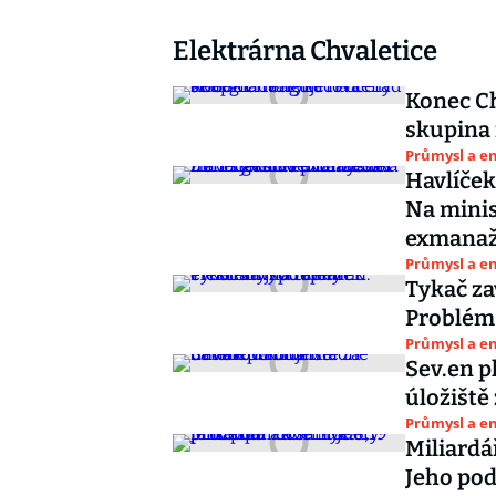
Elektrárna Chvaletice
Konec Ch
skupina 
Průmysl a e
Havlíček
Na minis
exmanaž
Průmysl a e
Tykač za
Problém 
Průmysl a e
Sev.en p
úložiště
Průmysl a e
Miliardá
Jeho pod