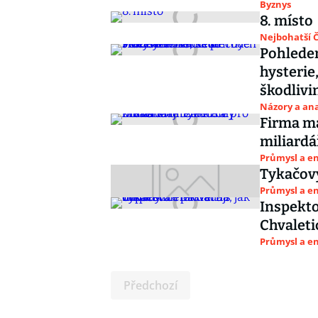
Byznys
8. místo
Nejbohatší Č
Pohledem
hysterie
škodlivi
Názory a ana
Firma ma
miliardá
Průmysl a e
Tykačovy
Průmysl a e
Inspekto
Chvaleti
Průmysl a e
Předchozí