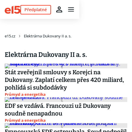
Předplatné
e15.cz
Elektrárna Dukovany II a. s.
Elektrárna Dukovany II a. s.
Stát zveřejnil smlouvy s Korejci na
Dukovany. Zaplatí celkem přes 420 miliard,
pohlídá si subdodávky
Průmysl a energetika
EDF se vzdává. Francouzi už Dukovany
soudně nenapadnou
Průmysl a energetika
Francouzská EDF ostrouhala. Soud podpořil