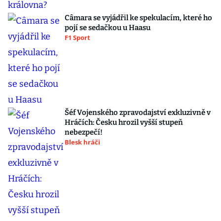
Câmara se vyjádřil ke spekulacím, které ho
pojí se sedačkou u Haasu
F1 Sport
Šéf Vojenského zpravodajství exkluzivně v
Hráčích: Česku hrozil vyšší stupeň
nebezpečí!
Blesk hráči