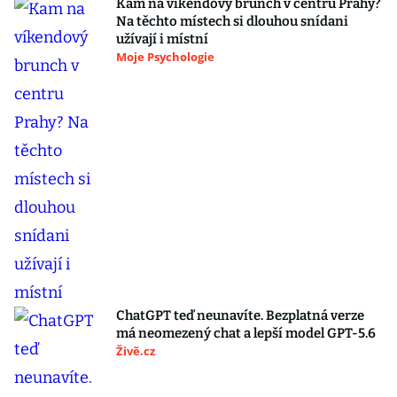
Kam na víkendový brunch v centru Prahy?
Na těchto místech si dlouhou snídani
užívají i místní
Moje Psychologie
ChatGPT teď neunavíte. Bezplatná verze
má neomezený chat a lepší model GPT-5.6
Živě.cz