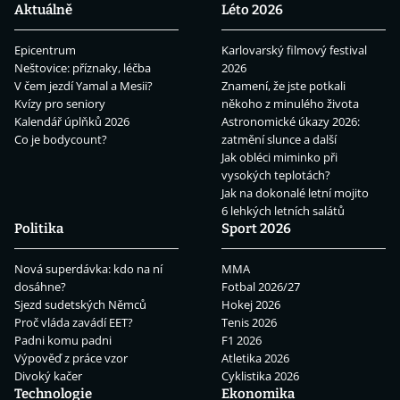
Aktuálně
Léto 2026
Epicentrum
Karlovarský filmový festival
Neštovice: příznaky, léčba
2026
V čem jezdí Yamal a Mesii?
Znamení, že jste potkali
Kvízy pro seniory
někoho z minulého života
Kalendář úplňků 2026
Astronomické úkazy 2026:
Co je bodycount?
zatmění slunce a další
Jak obléci miminko při
vysokých teplotách?
Jak na dokonalé letní mojito
6 lehkých letních salátů
Politika
Sport 2026
Nová superdávka: kdo na ní
MMA
dosáhne?
Fotbal 2026/27
Sjezd sudetských Němců
Hokej 2026
Proč vláda zavádí EET?
Tenis 2026
Padni komu padni
F1 2026
Výpověď z práce vzor
Atletika 2026
Divoký kačer
Cyklistika 2026
Technologie
Ekonomika