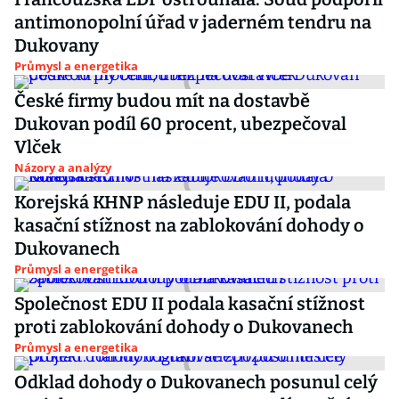
antimonopolní úřad v jaderném tendru na
Dukovany
Průmysl a energetika
České firmy budou mít na dostavbě
Dukovan podíl 60 procent, ubezpečoval
Vlček
Názory a analýzy
Korejská KHNP následuje EDU II, podala
kasační stížnost na zablokování dohody o
Dukovanech
Průmysl a energetika
Společnost EDU II podala kasační stížnost
proti zablokování dohody o Dukovanech
Průmysl a energetika
Odklad dohody o Dukovanech posunul celý