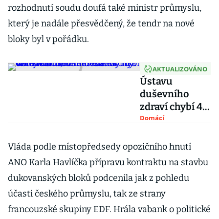
rozhodnutí soudu doufá také ministr průmyslu,
který je nadále přesvědčený, že tendr na nové
bloky byl v pořádku.
AKTUALIZOVÁNO
Ústavu
duševního
zdraví chybí 40
milionů,
Domácí
zaměstnanci
chtějí odchod
Vláda podle místopředsedy opozičního hnutí
ředitele. Byl by
ANO Karla Havlíčka přípravu kontraktu na stavbu
to návrat do
dukovanských bloků podcenila jak z pohledu
osmdesátek,
účasti českého průmyslu, tak ze strany
říká Winkler
francouzské skupiny EDF. Hrála vabank o politické