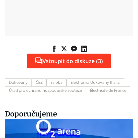
Vstoupit do diskuze (3)
Dukovany
ČEZ
žaloba
Elektrárna Dukovany II a. s.
Úřad pro ochranu hospodářské soutěže
Électricité de France
Doporučujeme