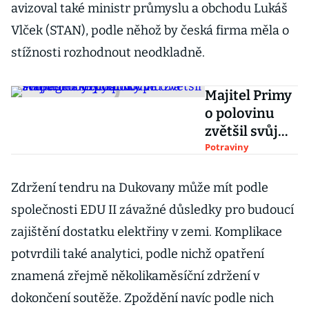
avizoval také ministr průmyslu a obchodu Lukáš
Vlček (STAN), podle něhož by česká firma měla o
stížnosti rozhodnout neodkladně.
Majitel Primy
o polovinu
zvětšil svůj
agrobyznys.
Potraviny
Koupil dva
zemědělské
Zdržení tendru na Dukovany může mít podle
podniky ve
společnosti EDU II závažné důsledky pro budoucí
středních
zajištění dostatku elektřiny v zemi. Komplikace
Čechách
potvrdili také analytici, podle nichž opatření
znamená zřejmě několikaměsíční zdržení v
dokončení soutěže. Zpoždění navíc podle nich