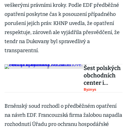
veškerými právními kroky. Podle EDF předběžné
opatření poskytne čas k posouzení případného
porušení jejích práv. KHNP uvedla, že opatření
respektuje, zároveň ale vyjádřila přesvědčení, že
tendr na Dukovany byl spravedlivý a
transparentní.
Šest polských
obchodních
center i
pozemky na
Byznys
Smíchově.
Portfolio
Brněnský soud rozhodl o předběžném opatření
Martina
na návrh EDF. Francouzská firma žalobou napadla
Romana
rozhodnutí Úřadu pro ochranu hospodářské