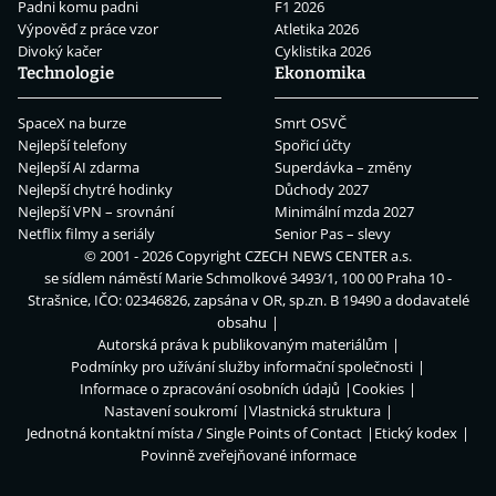
Padni komu padni
F1 2026
Výpověď z práce vzor
Atletika 2026
Divoký kačer
Cyklistika 2026
Technologie
Ekonomika
SpaceX na burze
Smrt OSVČ
Nejlepší telefony
Spořicí účty
Nejlepší AI zdarma
Superdávka – změny
Nejlepší chytré hodinky
Důchody 2027
Nejlepší VPN – srovnání
Minimální mzda 2027
Netflix filmy a seriály
Senior Pas – slevy
© 2001 - 2026 Copyright
CZECH NEWS CENTER a.s.
se sídlem náměstí Marie Schmolkové 3493/1, 100 00 Praha 10 -
Strašnice, IČO: 02346826, zapsána v OR, sp.zn. B 19490 a dodavatelé
obsahu
Autorská práva k publikovaným materiálům
Podmínky pro užívání služby informační společnosti
Informace o zpracování osobních údajů
Cookies
Nastavení soukromí
Vlastnická struktura
Jednotná kontaktní místa / Single Points of Contact
Etický kodex
Povinně zveřejňované informace