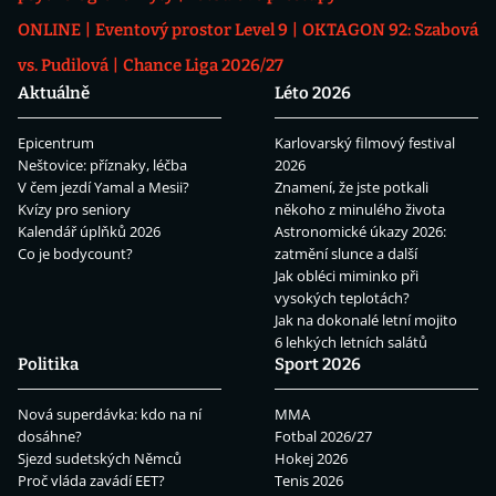
ONLINE
Eventový prostor Level 9
OKTAGON 92: Szabová
vs. Pudilová
Chance Liga 2026/27
Aktuálně
Léto 2026
Epicentrum
Karlovarský filmový festival
Neštovice: příznaky, léčba
2026
V čem jezdí Yamal a Mesii?
Znamení, že jste potkali
Kvízy pro seniory
někoho z minulého života
Kalendář úplňků 2026
Astronomické úkazy 2026:
Co je bodycount?
zatmění slunce a další
Jak obléci miminko při
vysokých teplotách?
Jak na dokonalé letní mojito
6 lehkých letních salátů
Politika
Sport 2026
Nová superdávka: kdo na ní
MMA
dosáhne?
Fotbal 2026/27
Sjezd sudetských Němců
Hokej 2026
Proč vláda zavádí EET?
Tenis 2026