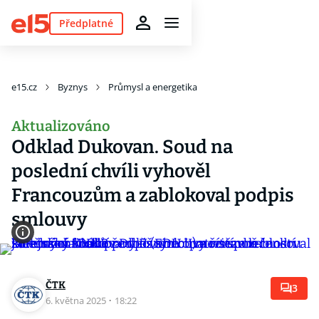
Předplatné
e15.cz
Byznys
Průmysl a energetika
Aktualizováno
Odklad Dukovan. Soud na
poslední chvíli vyhověl
Francouzům a zablokoval podpis
smlouvy
ČTK
3
6. května 2025
·
18:22