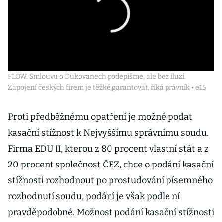
FLOW: Smlouvu o Dukovanech podepišme, ale bez iluzí.
Zapojení českých firem je těžké garantovat, říká právník • e15
Proti předběžnému opatření je možné podat
kasační stížnost k Nejvyššímu správnímu soudu.
Firma EDU II, kterou z 80 procent vlastní stát a z
20 procent společnost ČEZ, chce o podání kasační
stížnosti rozhodnout po prostudování písemného
rozhodnutí soudu, podání je však podle ní
pravděpodobné. Možnost podání kasační stížnosti