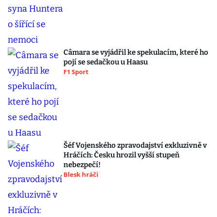
Câmara se vyjádřil ke spekulacím, které ho
pojí se sedačkou u Haasu
F1 Sport
Šéf Vojenského zpravodajství exkluzivně v
Hráčích: Česku hrozil vyšší stupeň
nebezpečí!
Blesk hráči