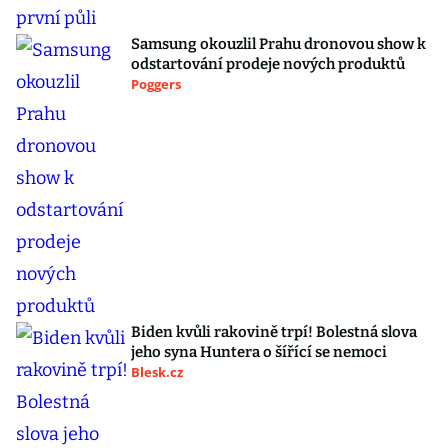
Samsung okouzlil Prahu dronovou show k
odstartování prodeje nových produktů
Poggers
Biden kvůli rakovině trpí! Bolestná slova
jeho syna Huntera o šířící se nemoci
Blesk.cz