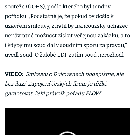
začíná
soutěže (ÚOHS), podle kterého byl tendr v
bobtnat
pořádku. „Podstatné je, že pokud by došlo k
uzavření smlouvy, ztratil by francouzský uchazeč
nenávratně možnost získat veřejnou zakázku, a to
i kdyby mu soud dal v soudním sporu za pravdu,“
uvedl soud. O žalobě EDF zatím soud nerozhodl.
VIDEO:
Smlouvu o Dukovanech podepišme, ale
bez iluzí. Zapojení českých firem je těžké
garantovat, řekl právník pořadu FLOW