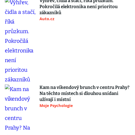
Výhřev, čidla a stačí, říká průzkum.
Pokročilá elektronika není prioritou
zákazníků
Auto.cz
Kam na víkendový brunch v centru Prahy?
Na těchto místech si dlouhou snídani
užívají i místní
Moje Psychologie