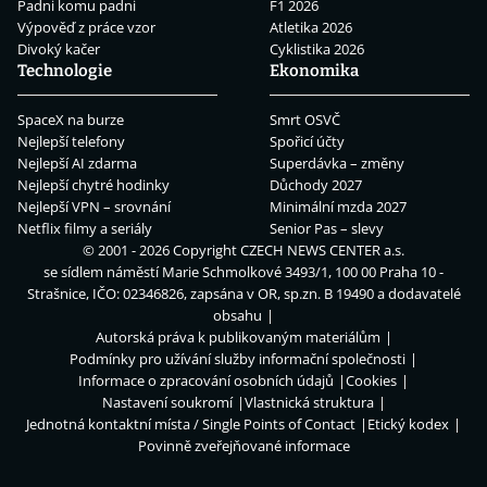
Padni komu padni
F1 2026
Výpověď z práce vzor
Atletika 2026
Divoký kačer
Cyklistika 2026
Technologie
Ekonomika
SpaceX na burze
Smrt OSVČ
Nejlepší telefony
Spořicí účty
Nejlepší AI zdarma
Superdávka – změny
Nejlepší chytré hodinky
Důchody 2027
Nejlepší VPN – srovnání
Minimální mzda 2027
Netflix filmy a seriály
Senior Pas – slevy
© 2001 - 2026 Copyright
CZECH NEWS CENTER a.s.
se sídlem náměstí Marie Schmolkové 3493/1, 100 00 Praha 10 -
Strašnice, IČO: 02346826, zapsána v OR, sp.zn. B 19490 a dodavatelé
obsahu
Autorská práva k publikovaným materiálům
Podmínky pro užívání služby informační společnosti
Informace o zpracování osobních údajů
Cookies
Nastavení soukromí
Vlastnická struktura
Jednotná kontaktní místa / Single Points of Contact
Etický kodex
Povinně zveřejňované informace