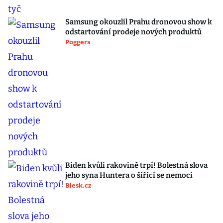
Samsung okouzlil Prahu dronovou show k
odstartování prodeje nových produktů
Poggers
Biden kvůli rakovině trpí! Bolestná slova
jeho syna Huntera o šířící se nemoci
Blesk.cz