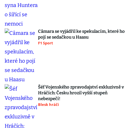
Câmara se vyjádřil ke spekulacím, které ho
pojí se sedačkou u Haasu
F1 Sport
Šéf Vojenského zpravodajství exkluzivně v
Hráčích: Česku hrozil vyšší stupeň
nebezpečí!
Blesk hráči