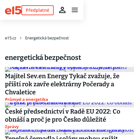
Předplatné
e15.cz
Energetická bezpečnost
energetická bezpečnost
Majitel Sev.en Energy Tykač zvažuje, že
příští rok zavře elektrárny Počerady a
Chvaletice
Průmysl a energetika
České předsednictví v Radě EU 2022: Co
obnáší a proč je pro Česko důležité
Zprávy
Tepelná čerpadla i soláry mohou snížit