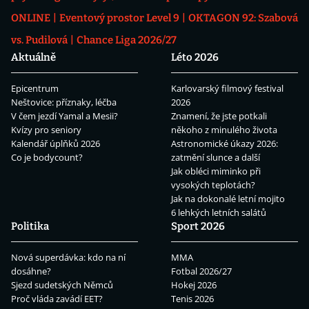
ONLINE
Eventový prostor Level 9
OKTAGON 92: Szabová
vs. Pudilová
Chance Liga 2026/27
Aktuálně
Léto 2026
Epicentrum
Karlovarský filmový festival
Neštovice: příznaky, léčba
2026
V čem jezdí Yamal a Mesii?
Znamení, že jste potkali
Kvízy pro seniory
někoho z minulého života
Kalendář úplňků 2026
Astronomické úkazy 2026:
Co je bodycount?
zatmění slunce a další
Jak obléci miminko při
vysokých teplotách?
Jak na dokonalé letní mojito
6 lehkých letních salátů
Politika
Sport 2026
Nová superdávka: kdo na ní
MMA
dosáhne?
Fotbal 2026/27
Sjezd sudetských Němců
Hokej 2026
Proč vláda zavádí EET?
Tenis 2026