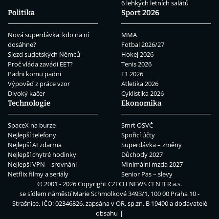
6 lehkých letních salátů
Politika
Sport 2026
Nová superdávka: kdo na ní
MMA
dosáhne?
Fotbal 2026/27
Sjezd sudetských Němců
Hokej 2026
Proč vláda zavádí EET?
Tenis 2026
Padni komu padni
F1 2026
Výpověď z práce vzor
Atletika 2026
Divoký kačer
Cyklistika 2026
Technologie
Ekonomika
SpaceX na burze
Smrt OSVČ
Nejlepší telefony
Spořicí účty
Nejlepší AI zdarma
Superdávka – změny
Nejlepší chytré hodinky
Důchody 2027
Nejlepší VPN – srovnání
Minimální mzda 2027
Netflix filmy a seriály
Senior Pas – slevy
© 2001 - 2026 Copyright
CZECH NEWS CENTER a.s.
se sídlem náměstí Marie Schmolkové 3493/1, 100 00 Praha 10 -
Strašnice, IČO: 02346826, zapsána v OR, sp.zn. B 19490 a dodavatelé
obsahu