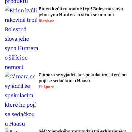
Biden kvůli rakovině trpí! Bolestná slova
jeho syna Huntera o šířící se nemoci
Blesk.cz
Câmara se vyjádřil ke spekulacím, které ho
pojí se sedačkou u Haasu
F1 Sport
Šéf Vojenského zpravodajství exkluzivně v