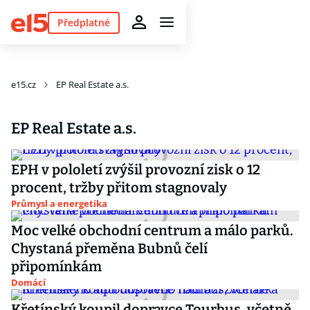
Předplatné
e15.cz
EP Real Estate a.s.
EP Real Estate a.s.
EPH v pololetí zvýšil provozní zisk o 12
procent, tržby přitom stagnovaly
Průmysl a energetika
Moc velké obchodní centrum a málo parků.
Chystaná přeměna Bubnů čelí
připomínkám
Domácí
Křetínský koupil dopravce Tourbus, včetně