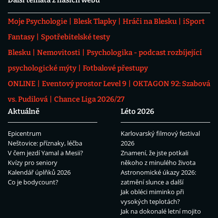
Další témata z našich webů
Moje Psychologie
Blesk Tlapky
Hráči na Blesku
iSport
Fantasy
Spotřebitelské testy
Blesku
Nemovitosti
Psychologika - podcast rozbíjející
psychologické mýty
Fotbalové přestupy
ONLINE
Eventový prostor Level 9
OKTAGON 92: Szabová
vs. Pudilová
Chance Liga 2026/27
Aktuálně
Léto 2026
Epicentrum
Karlovarský filmový festival
Neštovice: příznaky, léčba
2026
V čem jezdí Yamal a Mesii?
Znamení, že jste potkali
Kvízy pro seniory
někoho z minulého života
Kalendář úplňků 2026
Astronomické úkazy 2026:
Co je bodycount?
zatmění slunce a další
Jak obléci miminko při
vysokých teplotách?
Jak na dokonalé letní mojito