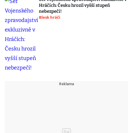
Hráčích: Česku hrozil vyšší stupeň
nebezpečí!
Blesk hráči