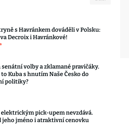
ryně s Havránkem dováděli v Polsku:
ova Decroix i Havránkové!
a
 senátní volby a zklamané pravičáky.
 to Kuba s hnutím Naše Česko do
í politiky?
s elektrickým pick-upem nevzdává.
l jeho jméno i atraktivní cenovku