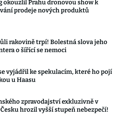
 okouzlil Prahu dronovou show k
vání prodeje nových produktů
ůli rakovině trpí! Bolestná slova jeho
tera o šířící se nemoci
e vyjádřil ke spekulacím, které ho pojí
čkou u Haasu
nského zpravodajství exkluzivně v
 Česku hrozil vyšší stupeň nebezpečí!