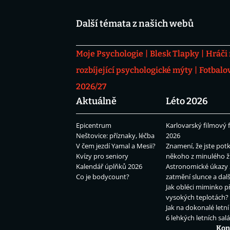
Další témata z našich webů
Moje Psychologie
Blesk Tlapky
Hráči
rozbíjející psychologické mýty
Fotbalo
2026/27
Aktuálně
Léto 2026
Epicentrum
Karlovarský filmový f
Neštovice: příznaky, léčba
2026
V čem jezdí Yamal a Mesii?
Znamení, že jste potk
Kvízy pro seniory
někoho z minulého ž
Kalendář úplňků 2026
Astronomické úkazy 
Co je bodycount?
zatmění slunce a dalš
Jak obléci miminko př
vysokých teplotách?
Jak na dokonalé letní
6 lehkých letních sal
Kon