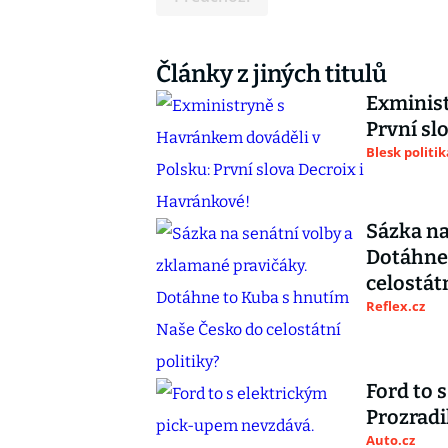
Články z jiných titulů
Exminist
První sl
Blesk politik
Sázka na
Dotáhne
celostátn
Reflex.cz
Ford to 
Prozradi
Auto.cz