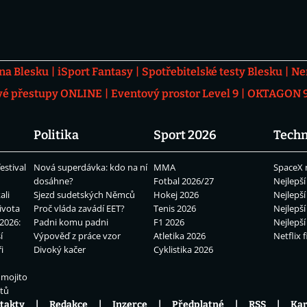
 na Blesku
iSport Fantasy
Spotřebitelské testy Blesku
Ne
vé přestupy ONLINE
Eventový prostor Level 9
OKTAGON 92
Politika
Sport 2026
Techn
estival
Nová superdávka: kdo na ní
MMA
SpaceX 
dosáhne?
Fotbal 2026/27
Nejlepší
ali
Sjezd sudetských Němců
Hokej 2026
Nejlepší
ivota
Proč vláda zavádí EET?
Tenis 2026
Nejlepší
2026:
Padni komu padni
F1 2026
Nejlepší
í
Výpověď z práce vzor
Atletika 2026
Netflix f
i
Divoký kačer
Cyklistika 2026
 mojito
átů
takty
Redakce
Inzerce
Předplatné
RSS
Kar