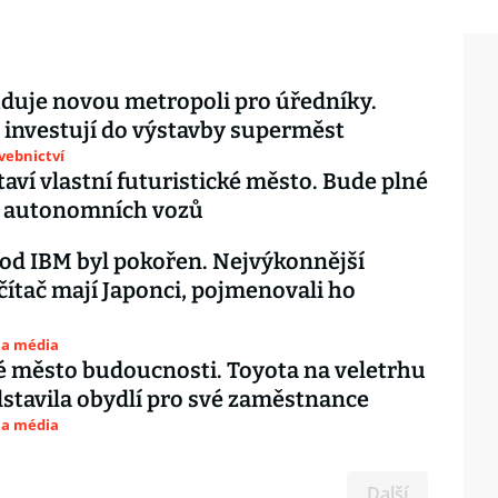
duje novou metropoli pro úředníky.
investují do výstavby superměst
avebnictví
taví vlastní futuristické město. Bude plné
a autonomních vozů
d IBM byl pokořen. Nejvýkonnější
ítač mají Japonci, pojmenovali ho
 a média
 město budoucnosti. Toyota na veletrhu
stavila obydlí pro své zaměstnance
 a média
Další