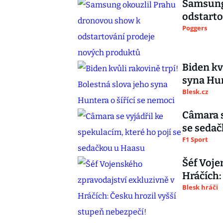
Samsung
odstarto
Poggers
Biden kv
syna Hun
Blesk.cz
Câmara s
se seda
F1 Sport
Šéf Voje
Hráčích:
Blesk hráči