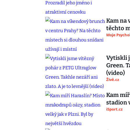
Kam na v
těchto m
Moje Psycho
Vytiskli
Green. Ta
(video)
Živě.cz
Kam míří
stadion 
iSport.cz