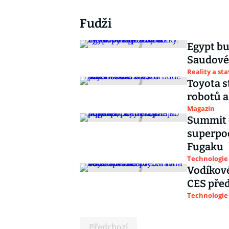
Fudži
Egypt bu
Saudové 
Reality a st
Toyota s
robotů 
Magazín
Summit o
superpoč
Fugaku
Technologie
Vodíkové
CES před
Technologie
Předchozí