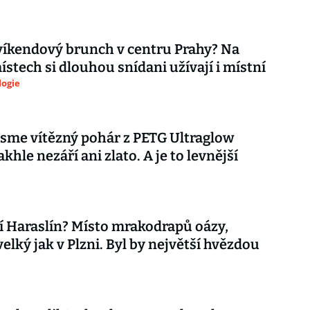
íkendový brunch v centru Prahy? Na
ístech si dlouhou snídani užívají i místní
logie
 jsme vítězný pohár z PETG Ultraglow
khle nezáří ani zlato. A je to levnější
 Haraslín? Místo mrakodrapů oázy,
velký jak v Plzni. Byl by největší hvězdou