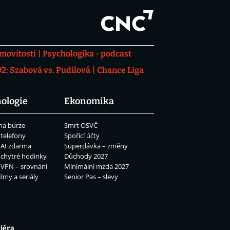
movitosti
Psychologika - podcast
: Szabová vs. Pudilová
Chance Liga
ologie
Ekonomika
na burze
Smrt OSVČ
 telefony
Spořicí účty
 AI zdarma
Superdávka – změny
 chytré hodinky
Důchody 2027
 VPN – srovnání
Minimální mzda 2027
ilmy a seriály
Senior Pas – slevy
iéra