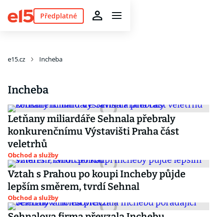
Předplatné
e15.cz
Incheba
Incheba
Letňany miliardáře Sehnala přebraly
konkurenčnímu Výstavišti Praha část
veletrhů
Obchod a služby
Vztah s Prahou po koupi Incheby půjde
lepším směrem, tvrdí Sehnal
Obchod a služby
Sehnalova firma převzala Inchebu