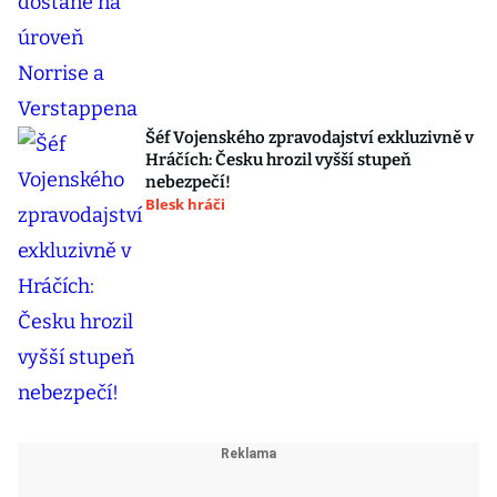
Šéf Vojenského zpravodajství exkluzivně v
Hráčích: Česku hrozil vyšší stupeň
nebezpečí!
Blesk hráči