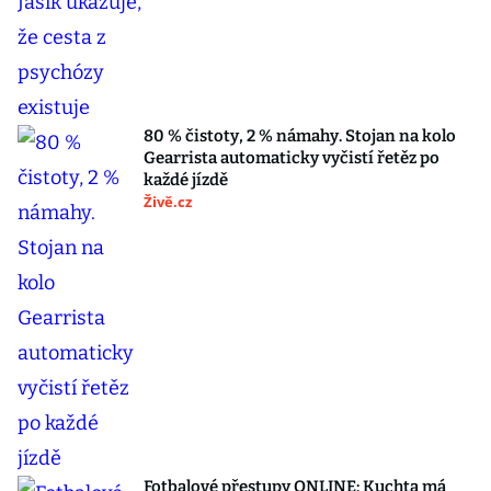
80 % čistoty, 2 % námahy. Stojan na kolo
Gearrista automaticky vyčistí řetěz po
každé jízdě
Živě.cz
Fotbalové přestupy ONLINE: Kuchta má