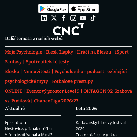
Další témata z našich webů
Moje Psychologie
Blesk Tlapky
Hráči na Blesku
iSport
Fantasy
Spotřebitelské testy
Blesku
Nemovitosti
Psychologika - podcast rozbíjející
psychologické mýty
Fotbalové přestupy
ONLINE
Eventový prostor Level 9
OKTAGON 92: Szabová
vs. Pudilová
Chance Liga 2026/27
Aktuálně
Léto 2026
Epicentrum
Karlovarský filmový festival
Neštovice: příznaky, léčba
2026
V čem jezdí Yamal a Mesii?
Znamení, že jste potkali