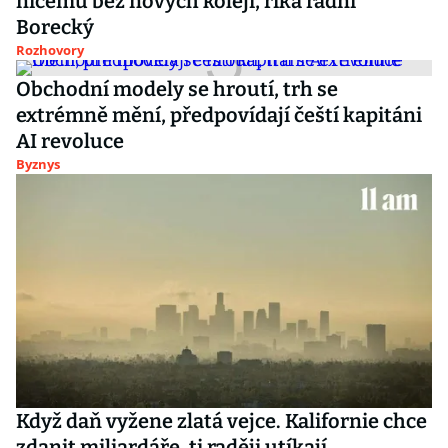
ničemu bez nových kolejí, říká radní
Borecký
Rozhovory
Obchodní modely se hroutí, trh se
extrémně mění, předpovídají čeští kapitáni
AI revoluce
Byznys
Když daň vyžene zlatá vejce. Kalifornie chce
zdanit miliardáře, ti raději utíkají