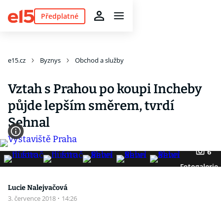
Předplatné
e15.cz
Byznys
Obchod a služby
Vztah s Prahou po koupi Incheby
půjde lepším směrem, tvrdí
Sehnal
6
Fotogalerie
Lucie Nalejvačová
3. července 2018
·
14:26