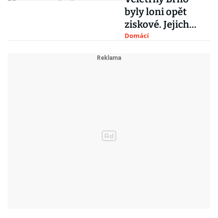
byly loni opět
ziskové. Jejich
obrat překonal
Domácí
miliardu