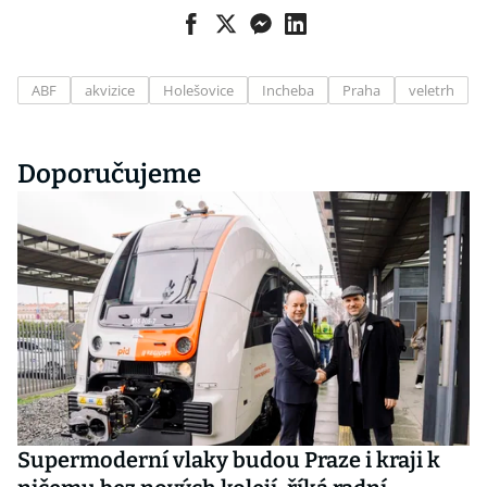
ABF
akvizice
Holešovice
Incheba
Praha
veletrh
Doporučujeme
Supermoderní vlaky budou Praze i kraji k