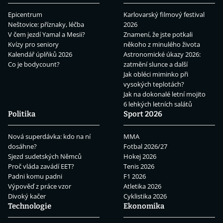
Epicentrum
Karlovarský filmový festival
Neštovice: příznaky, léčba
2026
V čem jezdí Yamal a Mesii?
Znamení, že jste potkali
Kvízy pro seniory
někoho z minulého života
Kalendář úplňků 2026
Astronomické úkazy 2026:
Co je bodycount?
zatmění slunce a další
Jak obléci miminko při
vysokých teplotách?
Jak na dokonalé letní mojito
6 lehkých letních salátů
Politika
Sport 2026
Nová superdávka: kdo na ní
MMA
dosáhne?
Fotbal 2026/27
Sjezd sudetských Němců
Hokej 2026
Proč vláda zavádí EET?
Tenis 2026
Padni komu padni
F1 2026
Výpověď z práce vzor
Atletika 2026
Divoký kačer
Cyklistika 2026
Technologie
Ekonomika