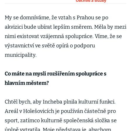
veletrhy v
Obchod a služby
Holešovicích
My se domníváme, že vztah s Prahou se po
akvizici bude ubírat lepším směrem. Měla by mezi
nimi existovat vzájemná spolupráce. Víme, že se
výstavnictví ve světě opírá o podporu
municipality.
Co máte na mysli rozšířením spolupráce s
hlavním městem?
Chtěl bych, aby Incheba plnila kulturní funkci.
Areál v Holešovicích je používán částečně pro
sport, zatímco kulturně společenská složka se
úplně vytratila. Moje představa je, abychom