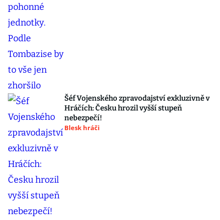
Šéf Vojenského zpravodajství exkluzivně v
Hráčích: Česku hrozil vyšší stupeň
nebezpečí!
Blesk hráči