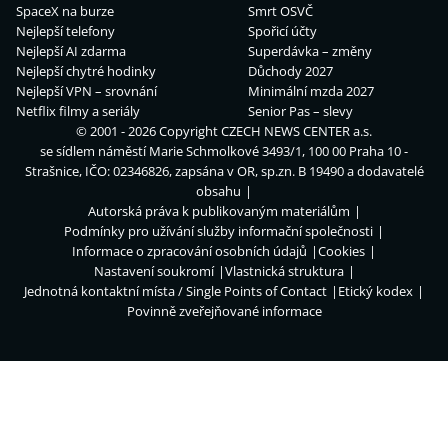
SpaceX na burze
Smrt OSVČ
Nejlepší telefony
Spořicí účty
Nejlepší AI zdarma
Superdávka – změny
Nejlepší chytré hodinky
Důchody 2027
Nejlepší VPN – srovnání
Minimální mzda 2027
Netflix filmy a seriály
Senior Pas – slevy
© 2001 - 2026 Copyright
CZECH NEWS CENTER a.s.
se sídlem náměstí Marie Schmolkové 3493/1, 100 00 Praha 10 -
Strašnice, IČO: 02346826, zapsána v OR, sp.zn. B 19490 a dodavatelé
obsahu
Autorská práva k publikovaným materiálům
Podmínky pro užívání služby informační společnosti
Informace o zpracování osobních údajů
Cookies
Nastavení soukromí
Vlastnická struktura
Jednotná kontaktní místa / Single Points of Contact
Etický kodex
Povinně zveřejňované informace