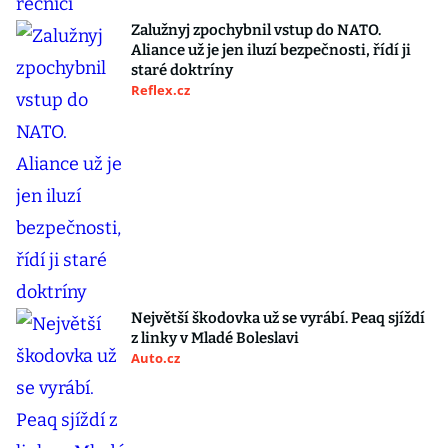
Zalužnyj zpochybnil vstup do NATO.
Aliance už je jen iluzí bezpečnosti, řídí ji
staré doktríny
Reflex.cz
Největší škodovka už se vyrábí. Peaq sjíždí
z linky v Mladé Boleslavi
Auto.cz