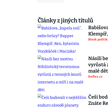
Články z jiných titulů
Babišova
Klempíř,
Blesk politik
Násilí b
vyrůstá 
malé dět
Reflex.cz
Češi bod
Znáte Re