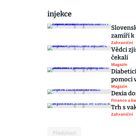
injekce
Slovensk
zamíří k
Zahraniční
Vědci zji
čekali
Magazín
Diabetic
pomoci v
Magazín
Dexia do
Finance a b
Trh s va
Zahraniční
Předchozí