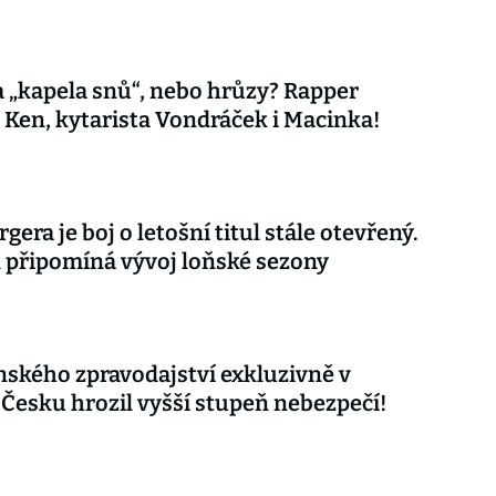
 „kapela snů“, nebo hrůzy? Rapper
 Ken, kytarista Vondráček i Macinka!
gera je boj o letošní titul stále otevřený.
připomíná vývoj loňské sezony
nského zpravodajství exkluzivně v
 Česku hrozil vyšší stupeň nebezpečí!