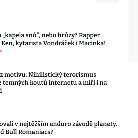
 „kapela snů“, nebo hrůzy? Rapper
 Ken, kytarista Vondráček i Macinka!
a
ez motivu. Nihilistický terorismus
z temných koutů internetu a míří i na
i
ovali v nejtěžším enduro závodě planety.
d Bull Romaniacs?