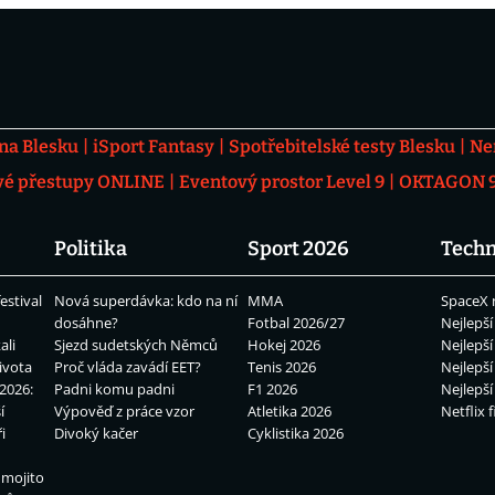
 na Blesku
iSport Fantasy
Spotřebitelské testy Blesku
Ne
vé přestupy ONLINE
Eventový prostor Level 9
OKTAGON 92
Politika
Sport 2026
Techn
estival
Nová superdávka: kdo na ní
MMA
SpaceX 
dosáhne?
Fotbal 2026/27
Nejlepší
ali
Sjezd sudetských Němců
Hokej 2026
Nejlepší
ivota
Proč vláda zavádí EET?
Tenis 2026
Nejlepší
2026:
Padni komu padni
F1 2026
Nejlepší
í
Výpověď z práce vzor
Atletika 2026
Netflix f
i
Divoký kačer
Cyklistika 2026
 mojito