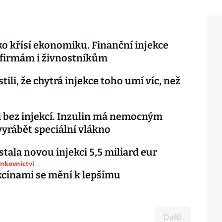
o křísí ekonomiku. Finanční injekce
 firmám i živnostníkům
stili, že chytrá injekce toho umí víc, než
i bez injekcí. Inzulin má nemocným
yrábět speciální vlákno
stala novou injekci 5,5 miliard eur
ankovnictví
kcínami se mění k lepšímu
Další