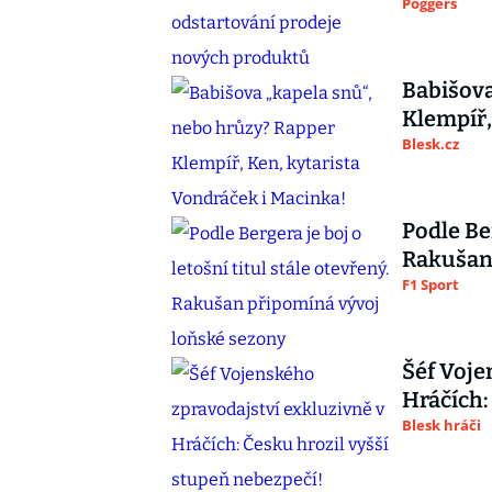
Poggers
Babišova
Klempíř,
Blesk.cz
Podle Ber
Rakušan 
F1 Sport
Šéf Voje
Hráčích:
Blesk hráči