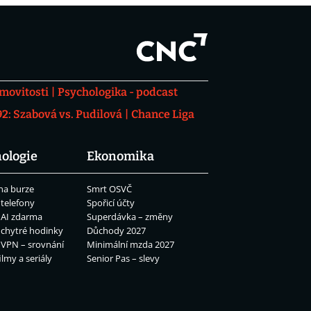
movitosti
Psychologika - podcast
: Szabová vs. Pudilová
Chance Liga
ologie
Ekonomika
na burze
Smrt OSVČ
 telefony
Spořicí účty
 AI zdarma
Superdávka – změny
 chytré hodinky
Důchody 2027
 VPN – srovnání
Minimální mzda 2027
ilmy a seriály
Senior Pas – slevy