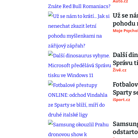
Auto.cz
Už se nám
pohodu 
Moje Psycho
Další di
Správu t
Živě.cz
Fotbalov
Sparty se
iSport.cz
Samsung
odstarto