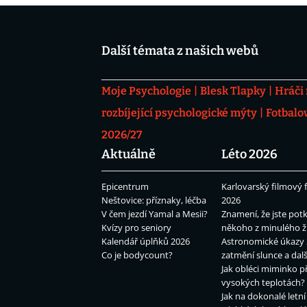
Další témata z našich webů
Moje Psychologie
Blesk Tlapky
Hráči
rozbíjející psychologické mýty
Fotbalo
2026/27
Aktuálně
Léto 2026
Epicentrum
Karlovarský filmový f
Neštovice: příznaky, léčba
2026
V čem jezdí Yamal a Mesii?
Znamení, že jste potk
Kvízy pro seniory
někoho z minulého ž
Kalendář úplňků 2026
Astronomické úkazy 
Co je bodycount?
zatmění slunce a dalš
Jak obléci miminko př
vysokých teplotách?
Jak na dokonalé letní