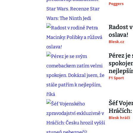
Poggers
Radost v
oslava!
Blesk.cz
Pérez je
spokojen
nejlepší
F1 Sport
Šéf Voje
Hráčích:
Blesk hráči