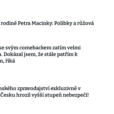
 rodině Petra Macinky: Polibky a růžová
 se svým comebackem zatím velmi
. Dokázal jsem, že stále patřím k
m, říká
nského zpravodajství exkluzivně v
 Česku hrozil vyšší stupeň nebezpečí!