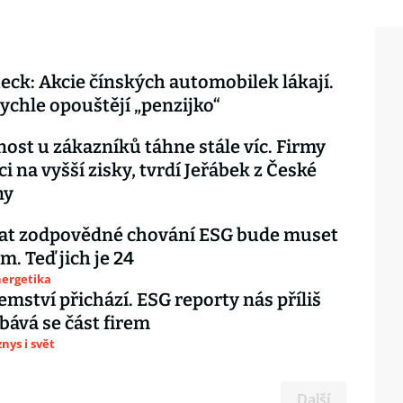
eck: Akcie čínských automobilek lákají.
rychle opouštějí „penzijko“
nost u zákazníků táhne stále víc. Firmy
i na vyšší zisky, tvrdí Jeřábek z České
lny
at zodpovědné chování ESG bude muset
m. Teď jich je 24
nergetika
jemství přichází. ESG reporty nás příliš
obává se část firem
nys i svět
Další