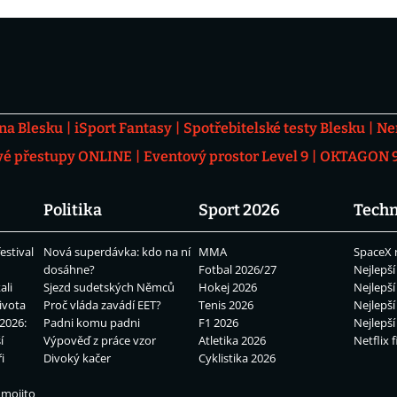
 na Blesku
iSport Fantasy
Spotřebitelské testy Blesku
Ne
vé přestupy ONLINE
Eventový prostor Level 9
OKTAGON 92
Politika
Sport 2026
Techn
estival
Nová superdávka: kdo na ní
MMA
SpaceX 
dosáhne?
Fotbal 2026/27
Nejlepší
ali
Sjezd sudetských Němců
Hokej 2026
Nejlepší
ivota
Proč vláda zavádí EET?
Tenis 2026
Nejlepší
2026:
Padni komu padni
F1 2026
Nejlepší
í
Výpověď z práce vzor
Atletika 2026
Netflix f
i
Divoký kačer
Cyklistika 2026
 mojito