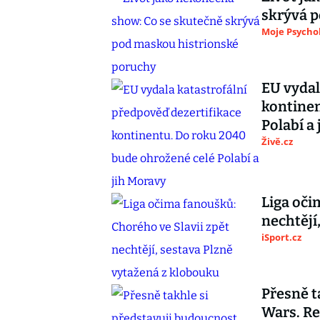
skrývá 
Moje Psycho
EU vydal
kontinen
Polabí a
Živě.cz
Liga oči
nechtějí
iSport.cz
Přesně t
Wars. Re