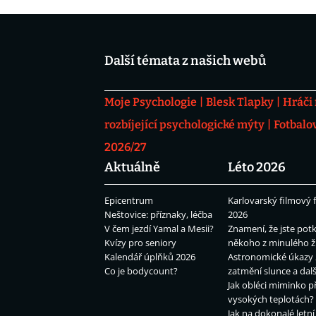
Další témata z našich webů
Moje Psychologie
Blesk Tlapky
Hráči
rozbíjející psychologické mýty
Fotbalo
2026/27
Aktuálně
Léto 2026
Epicentrum
Karlovarský filmový f
Neštovice: příznaky, léčba
2026
V čem jezdí Yamal a Mesii?
Znamení, že jste potk
Kvízy pro seniory
někoho z minulého ž
Kalendář úplňků 2026
Astronomické úkazy 
Co je bodycount?
zatmění slunce a dalš
Jak obléci miminko př
vysokých teplotách?
Jak na dokonalé letní