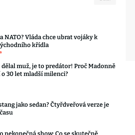
ta NATO? Vláda chce ubrat vojáky k
ýchodního křídla
a
 dělal muž, je to predátor! Proč Madonně
 o 30 let mladší milenci?
tang jako sedan? Čtyřdveřová verze je
 času
ko nekonečná show: Co se skutečně