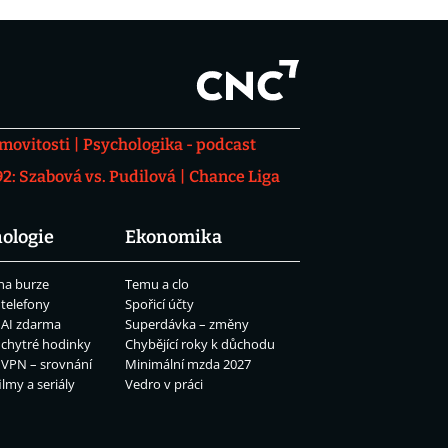
movitosti
Psychologika - podcast
: Szabová vs. Pudilová
Chance Liga
ologie
Ekonomika
na burze
Temu a clo
 telefony
Spořicí účty
 AI zdarma
Superdávka – změny
 chytré hodinky
Chybějící roky k důchodu
 VPN – srovnání
Minimální mzda 2027
ilmy a seriály
Vedro v práci