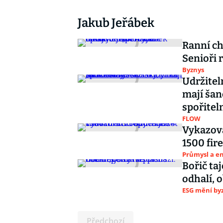
Jakub Jeřábek
Ranní ch
Senioři 
Byznys
Udržitel
mají šanc
spořite
FLOW
Vykazov
1500 fire
Průmysl a e
Bořič ta
odhalí, 
ESG mění byz
Předchozí