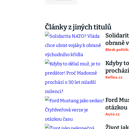
Články z jiných titulů
Solidari
obraně v
Blesk politik
Kdyby to
prochází
Reflex.cz
Ford Mus
otázkou
Auto.cz
Život ja