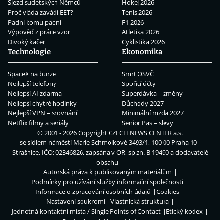
Sjezd sudetských Němců
Hokej 2026
Proč vláda zavádí EET?
Tenis 2026
Padni komu padni
F1 2026
Výpověď z práce vzor
Atletika 2026
Divoký kačer
Cyklistika 2026
Technologie
Ekonomika
SpaceX na burze
Smrt OSVČ
Nejlepší telefony
Spořicí účty
Nejlepší AI zdarma
Superdávka – změny
Nejlepší chytré hodinky
Důchody 2027
Nejlepší VPN – srovnání
Minimální mzda 2027
Netflix filmy a seriály
Senior Pas – slevy
© 2001 - 2026 Copyright
CZECH NEWS CENTER a.s.
se sídlem náměstí Marie Schmolkové 3493/1, 100 00 Praha 10 -
Strašnice, IČO: 02346826, zapsána v OR, sp.zn. B 19490 a dodavatelé
obsahu
Autorská práva k publikovaným materiálům
Podmínky pro užívání služby informační společnosti
Informace o zpracování osobních údajů
Cookies
Nastavení soukromí
Vlastnická struktura
Jednotná kontaktní místa / Single Points of Contact
Etický kodex