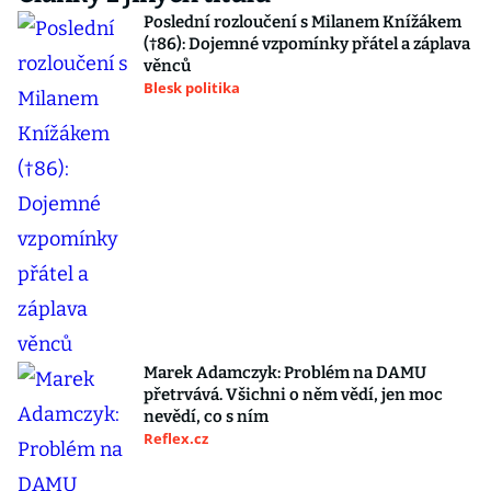
Poslední rozloučení s Milanem Knížákem
(†86): Dojemné vzpomínky přátel a záplava
věnců
Blesk politika
Marek Adamczyk: Problém na DAMU
přetrvává. Všichni o něm vědí, jen moc
nevědí, co s ním
Reflex.cz