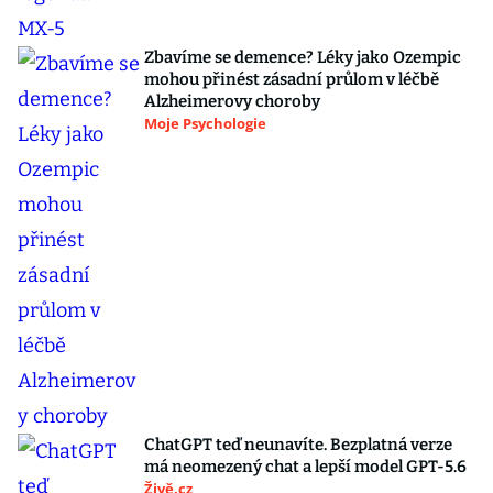
Zbavíme se demence? Léky jako Ozempic
mohou přinést zásadní průlom v léčbě
Alzheimerovy choroby
Moje Psychologie
ChatGPT teď neunavíte. Bezplatná verze
má neomezený chat a lepší model GPT-5.6
Živě.cz