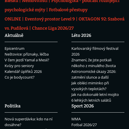
Blesku
Nemovitosti
Psychologika - podcast rozbíjející
psychologické mýty
Fotbalové přestupy
ONLINE
Eventový prostor Level 9
OKTAGON 92: Szabová
vs. Pudilová
Chance Liga 2026/27
Aktuálně
Léto 2026
Epicentrum
Karlovarský filmový festival
Neštovice: příznaky, léčba
2026
V čem jezdí Yamal a Mesii?
Znamení, že jste potkali
Kvízy pro seniory
někoho z minulého života
Kalendář úplňků 2026
Astronomické úkazy 2026:
Co je bodycount?
zatmění slunce a další
Jak obléci miminko při
vysokých teplotách?
Jak na dokonalé letní mojito
6 lehkých letních salátů
Politika
Sport 2026
Nová superdávka: kdo na ní
MMA
dosáhne?
Fotbal 2026/27