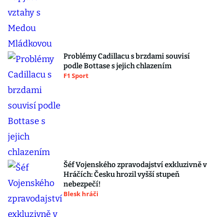
Problémy Cadillacu s brzdami souvisí
podle Bottase s jejich chlazením
F1 Sport
Šéf Vojenského zpravodajství exkluzivně v
Hráčích: Česku hrozil vyšší stupeň
nebezpečí!
Blesk hráči