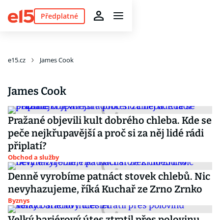
Předplatné
e15.cz
James Cook
James Cook
Pražané objevili kult dobrého chleba. Kde se
peče nejkřupavější a proč si za něj lidé rádi
připlatí?
Obchod a služby
Denně vyrobíme patnáct stovek chlebů. Nic
nevyhazujeme, říká Kuchař ze Zrno Zrnko
Byznys
Velký bariérový útes ztratil přes polovinu