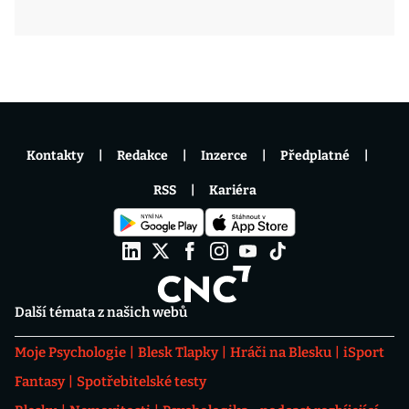
Kontakty
Redakce
Inzerce
Předplatné
RSS
Kariéra
Další témata z našich webů
Moje Psychologie
Blesk Tlapky
Hráči na Blesku
iSport
Fantasy
Spotřebitelské testy