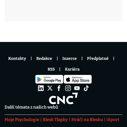
Kontakty
Redakce
Inzerce
Předplatné
RSS
Kariéra
Další témata z našich webů
Moje Psychologie
Blesk Tlapky
Hráči na Blesku
iSport