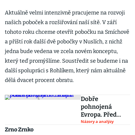
Aktuálně velmi intenzivně pracujeme na rozvoji
našich poboček a rozšiřování naší sítě. V září
tohoto roku chceme otevřít pobočku na Smíchově
a příští rok další dvě pobočky v Nuslích, z nichž
jedna bude vedena ve zcela novém konceptu,
který teď promýšlíme. Soustředit se budeme i na
další spolupráci s Rohlíkem, který nám aktuálně
dělá dvacet procent obratu.
Dobře
pohnojená
Evropa. Před
selskými
Názory a analýzy
Zrno Zrnko
bouřemi