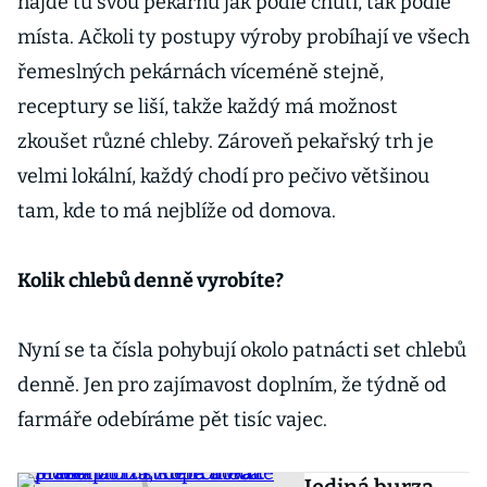
najde tu svou pekárnu jak podle chuti, tak podle
místa. Ačkoli ty postupy výroby probíhají ve všech
řemeslných pekárnách víceméně stejně,
receptury se liší, takže každý má možnost
zkoušet různé chleby. Zároveň pekařský trh je
velmi lokální, každý chodí pro pečivo většinou
tam, kde to má nejblíže od domova.
Kolik chlebů denně vyrobíte?
Nyní se ta čísla pohybují okolo patnácti set chlebů
denně. Jen pro zajímavost doplním, že týdně od
farmáře odebíráme pět tisíc vajec.