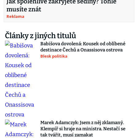
Jak spolehlivě zakryjete šediny? Tohle
musíte znát
Reklama
Články z jiných titulů
Babišova dovolená: Kousek od oblíbené
destinace Čechů a Onassisova ostrova
Blesk politika
Marek Adamczyk: Jsem z něj zklamaný.
Klempíř si hraje na ministra. Nestačí se
tak tvářit, musí zamakat