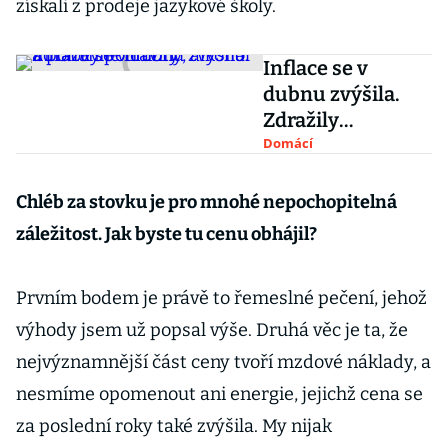
získali z prodeje jazykové školy.
Inflace se v
dubnu zvýšila.
Zdražily
potraviny, alkohol
Domácí
a pohonné hmoty
Chléb za stovku je pro mnohé nepochopitelná
záležitost. Jak byste tu cenu obhájil?
Prvním bodem je právě to řemeslné pečení, jehož
výhody jsem už popsal výše. Druhá věc je ta, že
nejvýznamnější část ceny tvoří mzdové náklady, a
nesmíme opomenout ani energie, jejichž cena se
za poslední roky také zvýšila. My nijak