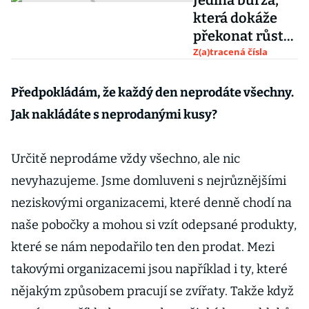
Jediná burza,
která dokáže
překonat růst
cen chleba.
Z(a)tracená čísla
Praha proti
Evropě a Wall
Předpokládám, že každý den neprodáte všechny.
Street
Jak nakládáte s neprodanými kusy?
Určitě neprodáme vždy všechno, ale nic
nevyhazujeme. Jsme domluveni s nejrůznějšími
neziskovými organizacemi, které denně chodí na
naše pobočky a mohou si vzít odepsané produkty,
které se nám nepodařilo ten den prodat. Mezi
takovými organizacemi jsou například i ty, které
nějakým způsobem pracují se zvířaty. Takže když