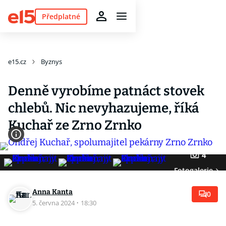
Předplatné
e15.cz
Byznys
Denně vyrobíme patnáct stovek
chlebů. Nic nevyhazujeme, říká
Kuchař ze Zrno Zrnko
4
Fotogalerie
Anna Kanta
0
5. června 2024
·
18:30