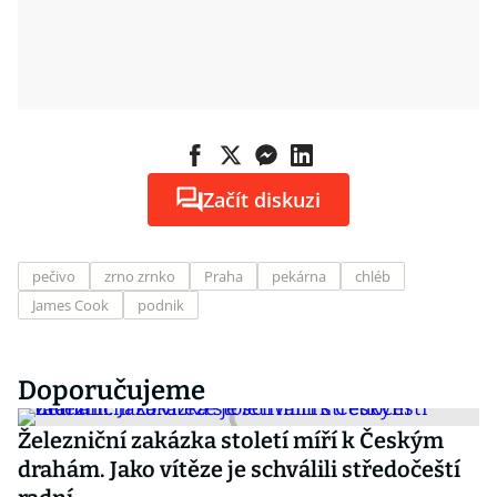
Začít diskuzi
pečivo
zrno zrnko
Praha
pekárna
chléb
James Cook
podnik
Doporučujeme
Železniční zakázka století míří k Českým
drahám. Jako vítěze je schválili středočeští