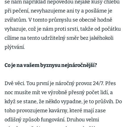
se nám například nepovedou nějaké kusy chlebů
při pečení, nevyhazujeme ani ty a posíláme je
zvířatům. V tomto průmyslu se obecně hodně
vyhazuje, což je nám proti srsti, takže od počátku
cílíme na tento udržitelný směr bez jakéhokoli
plýtvání.
Co je na vašem byznysu nejnáročnější?
Dvě věci. Tou první je náročný provoz 24/7. Přes
noc musíte mít ve výrobně přesný počet lidí, a
když se stane, že někdo vypadne, je to průšvih. Do
toho provozujeme kavárny, které mají zase
odlišný způsob fungování. Druhou velmi