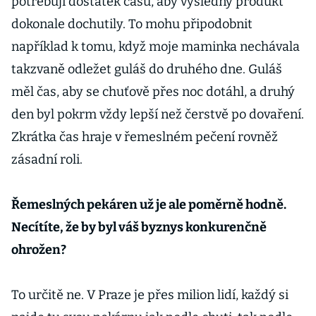
potřebují dostatek času, aby výsledný produkt
dokonale dochutily. To mohu připodobnit
například k tomu, když moje maminka nechávala
takzvaně odležet guláš do druhého dne. Guláš
měl čas, aby se chuťově přes noc dotáhl, a druhý
den byl pokrm vždy lepší než čerstvě po dovaření.
Zkrátka čas hraje v řemeslném pečení rovněž
zásadní roli.
Řemeslných pekáren už je ale poměrně hodně.
Necítíte, že by byl váš byznys konkurenčně
ohrožen?
To určitě ne. V Praze je přes milion lidí, každý si