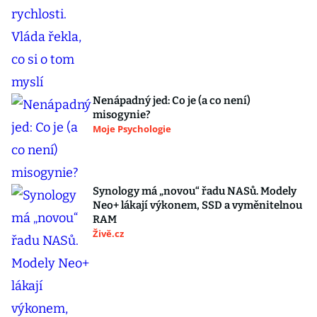
Nenápadný jed: Co je (a co není)
misogynie?
Moje Psychologie
Synology má „novou“ řadu NASů. Modely
Neo+ lákají výkonem, SSD a vyměnitelnou
RAM
Živě.cz