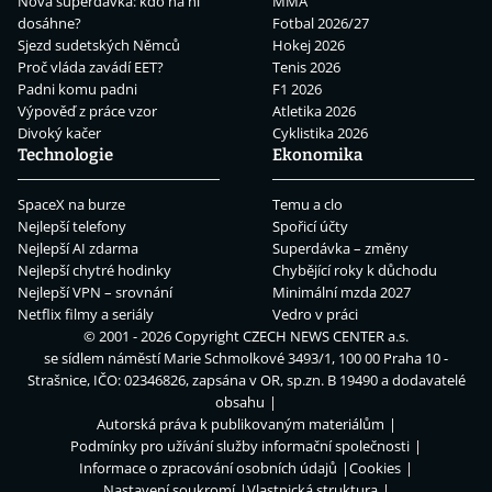
Nová superdávka: kdo na ní
MMA
dosáhne?
Fotbal 2026/27
Sjezd sudetských Němců
Hokej 2026
Proč vláda zavádí EET?
Tenis 2026
Padni komu padni
F1 2026
Výpověď z práce vzor
Atletika 2026
Divoký kačer
Cyklistika 2026
Technologie
Ekonomika
SpaceX na burze
Temu a clo
Nejlepší telefony
Spořicí účty
Nejlepší AI zdarma
Superdávka – změny
Nejlepší chytré hodinky
Chybějící roky k důchodu
Nejlepší VPN – srovnání
Minimální mzda 2027
Netflix filmy a seriály
Vedro v práci
© 2001 - 2026 Copyright
CZECH NEWS CENTER a.s.
se sídlem náměstí Marie Schmolkové 3493/1, 100 00 Praha 10 -
Strašnice, IČO: 02346826, zapsána v OR, sp.zn. B 19490 a dodavatelé
obsahu
Autorská práva k publikovaným materiálům
Podmínky pro užívání služby informační společnosti
Informace o zpracování osobních údajů
Cookies
Nastavení soukromí
Vlastnická struktura