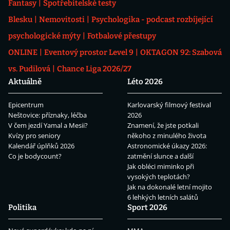
Fantasy
Spotřebitelské testy
Blesku
Nemovitosti
Psychologika - podcast rozbíjející
psychologické mýty
Fotbalové přestupy
ONLINE
Eventový prostor Level 9
OKTAGON 92: Szabová
vs. Pudilová
Chance Liga 2026/27
Aktuálně
Léto 2026
Epicentrum
Karlovarský filmový festival
Neštovice: příznaky, léčba
2026
V čem jezdí Yamal a Mesii?
Znamení, že jste potkali
Kvízy pro seniory
někoho z minulého života
Kalendář úplňků 2026
Astronomické úkazy 2026:
Co je bodycount?
zatmění slunce a další
Jak obléci miminko při
vysokých teplotách?
Jak na dokonalé letní mojito
6 lehkých letních salátů
Politika
Sport 2026