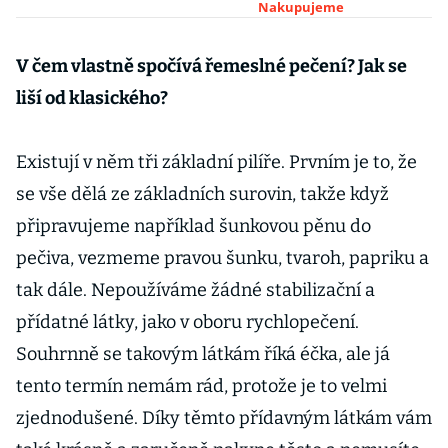
měsíčně víc než
Nakupujeme
loni
V čem vlastně spočívá řemeslné pečení? Jak se
liší od klasického?
Existují v něm tři základní pilíře. Prvním je to, že
se vše dělá ze základních surovin, takže když
připravujeme například šunkovou pěnu do
pečiva, vezmeme pravou šunku, tvaroh, papriku a
tak dále. Nepoužíváme žádné stabilizační a
přídatné látky, jako v oboru rychlopečení.
Souhrnně se takovým látkám říká éčka, ale já
tento termín nemám rád, protože je to velmi
zjednodušené. Díky těmto přídavným látkám vám