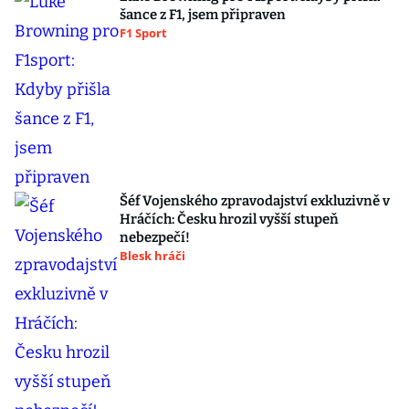
šance z F1, jsem připraven
F1 Sport
Šéf Vojenského zpravodajství exkluzivně v
Hráčích: Česku hrozil vyšší stupeň
nebezpečí!
Blesk hráči