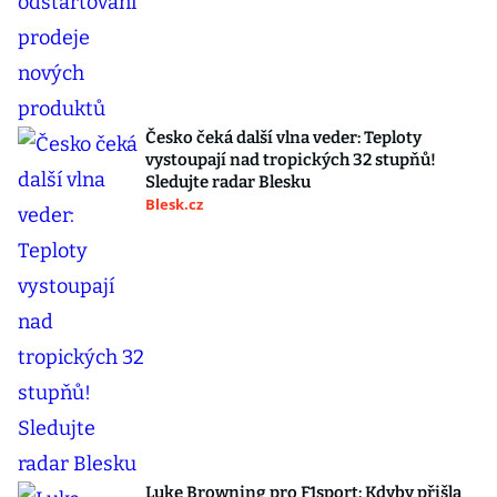
Česko čeká další vlna veder: Teploty
vystoupají nad tropických 32 stupňů!
Sledujte radar Blesku
Blesk.cz
Luke Browning pro F1sport: Kdyby přišla