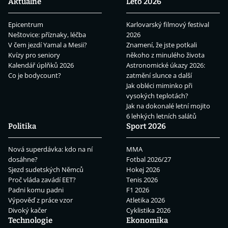
Aktuálně
Léto 2026
Epicentrum
Karlovarský filmový festival
Neštovice: příznaky, léčba
2026
V čem jezdí Yamal a Mesii?
Znamení, že jste potkali
Kvízy pro seniory
někoho z minulého života
Kalendář úplňků 2026
Astronomické úkazy 2026:
Co je bodycount?
zatmění slunce a další
Jak obléci miminko při
vysokých teplotách?
Jak na dokonalé letní mojito
6 lehkých letních salátů
Politika
Sport 2026
Nová superdávka: kdo na ní
MMA
dosáhne?
Fotbal 2026/27
Sjezd sudetských Němců
Hokej 2026
Proč vláda zavádí EET?
Tenis 2026
Padni komu padni
F1 2026
Výpověď z práce vzor
Atletika 2026
Divoký kačer
Cyklistika 2026
Technologie
Ekonomika