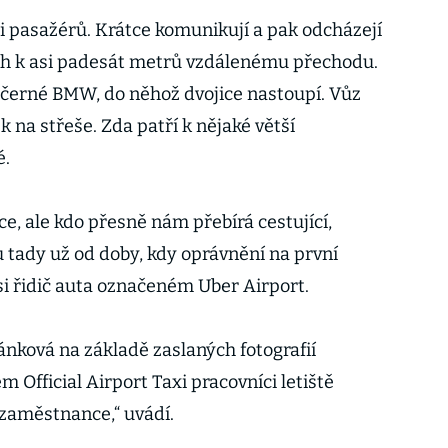
ci pasažérů. Krátce komunikují a pak odcházejí
h k asi padesát metrů vzdálenému přechodu.
í černé BMW, do něhož dvojice nastoupí. Vůz
 na střeše. Zda patří k nějaké větší
é.
e, ale kdo přesně nám přebírá cestující,
u tady už od doby, kdy oprávnění na první
 si řidič auta označeném Uber Airport.
nková na základě zaslaných fotografií
m Official Airport Taxi pracovníci letiště
e zaměstnance,“ uvádí.