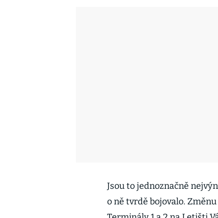
Jsou to jednoznačně nejvýn
o ně tvrdě bojovalo. Změnu
Terminály 1 a 2 na Letišti 