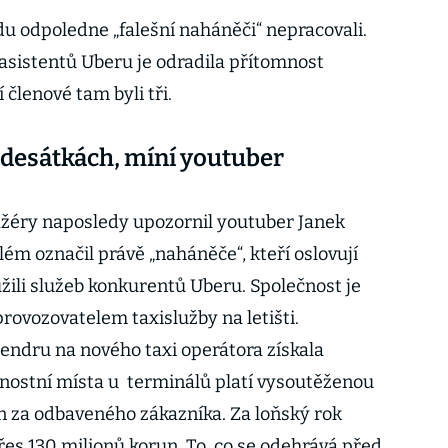
u odpoledne „falešní naháněči“ nepracovali.
asistentů Uberu je odradila přítomnost
jí členové tam byli tři.
adesátkách, míní youtuber
ažéry naposledy upozornil youtuber Janek
ém označil právě „naháněče“, kteří oslovují
yužili služeb konkurentů Uberu. Společnost je
rovozovatelem taxislužby na letišti.
endru na nového taxi operátora získala
ednostní místa u terminálů platí vysoutěženou
un za odbaveného zákazníka. Za loňský rok
přes 130 milionů korun. To, co se odehrává před