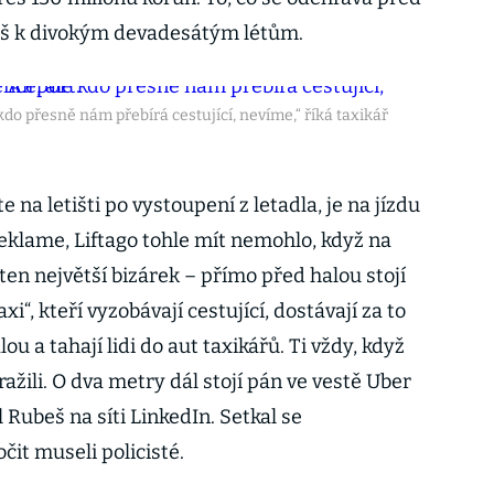
eš k divokým devadesátým létům.
do přesně nám přebírá cestující, nevíme,“ říká taxikář
te na letišti po vystoupení z letadla, je na jízdu
klame, Liftago tohle mít nemohlo, když na
A ten největší bizárek – přímo před halou stojí
xi“, kteří vyzobávají cestující, dostávají za to
u a tahají lidi do aut taxikářů. Ti vždy, když
ražili. O dva metry dál stojí pán ve vestě Uber
 Rubeš na síti LinkedIn. Setkal se
čit museli policisté.