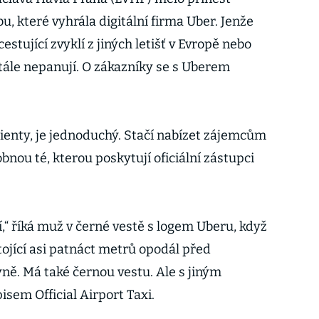
u, které vyhrála digitální firma Uber. Jenže
stující zvyklí z jiných letišť v Evropě nebo
ále nepanují. O zákazníky se s Uberem
klienty, je jednoduchý. Stačí nabízet zájemcům
nou té, kterou poskytují oficiální zástupci
í,“ říká muž v černé vestě s logem Uberu, když
tojící asi patnáct metrů opodál před
ně. Má také černou vestu. Ale s jiným
em Official Airport Taxi.