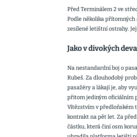
Před Terminálem 2 ve střed
Podle několika přítomných 
zesílené letištní ostrahy. Je
Jako v divokých dev
Na nestandardní boj o pas
Rubeš. Za dlouhodobý probl
pasažéry a lákají je, aby v
přitom jediným oficiálním p
Vítězstvím v předloňském t
kontrakt na pět let. Za př
částku, která činí osm kor
uhradila platforma letišti 