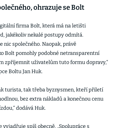
olečného, ohrazuje se Bolt
tální firma Bolt, která má na letišti
d, jakékoliv nekalé postupy odmítá.
 nic společného. Naopak, právě
ako Bolt pomohly podobné netransparentní
ím zpříjemnit uživatelům tuto formu dopravy,“
ce Boltu Jan Huk.
k turista, tak třeba byznysmen, kteří přiletí
ohodlnou, bez extra nákladů a konečnou cenu
ízdou,“ dodává Huk.
 vyjadřuje spíš obecně. „Spolupráce s