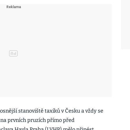
osnější stanoviště taxíků v Česku a vždy se
 na prvních pruzích přímo před
Václava Havla Praha (LVHP) mělo přinést