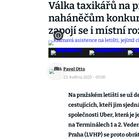
Válka taxikářů na p
naháněčům konkuren
zapojí se i místní r
Pavel Otto
23. května 2025
·
05:00
Na pražském letišti se už d
cestujících, kteří jim sjed
společnosti Uber, která je
na Terminálech 1 a 2. Vede
Praha (LVHP) se proto obráti