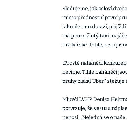
Sledujeme, jak osloví dvoji
mimo přednostní první pru
Jakmile tam dorazí, přijížd
má pouze žlutý taxi majáček
taxikářské flotile, není jasn
„Prostě naháněči konkurenc
nevíme. Tihle naháněči jso
pruhy získal Uber,“ stěžuje
Mluvčí LVHP Denisa Hejtmá
potvrzuje, že vestu s nápise
nenosí. „Nejedná se o naš