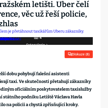
ražském letišti. Uber čelí
ce, věc už řeší policie,
ozhlas
4
Fotogalerie
Diskuze (
8
)
elší dobu pohybují falešní asistenti
návají taxi. Ve skutečnosti přetahují zákazníky
 jediným oficiálním poskytovatelem taxislužby
ní státního podniku Letiště Václava Havla
lo na policii a chystá zpřísňující kroky.