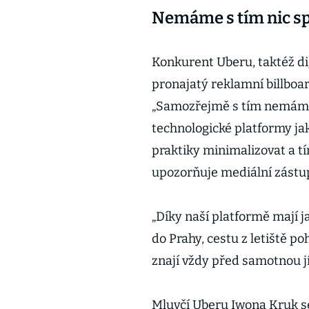
Nemáme s tím nic sp
Konkurent Uberu, taktéž digi
pronajatý reklamní billboar
„Samozřejmě s tím nemáme
technologické platformy j
praktiky minimalizovat a t
upozorňuje mediální zástup
„Díky naší platformě mají ja
do Prahy, cestu z letiště p
znají vždy před samotnou j
Mluvčí Uberu Iwona Kruk se