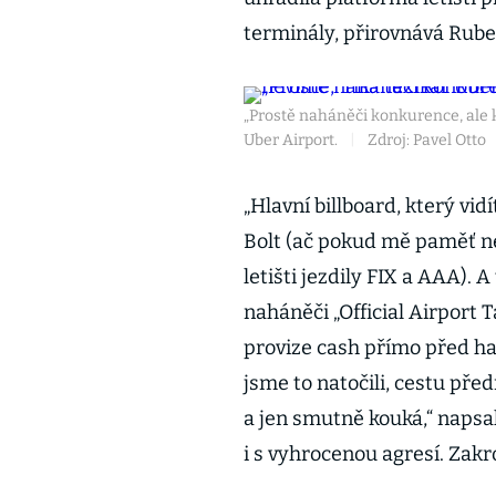
terminály, přirovnává Rub
„Prostě naháněči konkurence, ale k
Uber Airport.
|
Zdroj: Pavel Otto
„Hlavní billboard, který vidí
Bolt (ač pokud mě paměť ne
letišti jezdily FIX a AAA). 
naháněči „Official Airport Ta
provize cash přímo před halo
jsme to natočili, cestu před
a jen smutně kouká,“ napsal
i s vyhrocenou agresí. Zakro